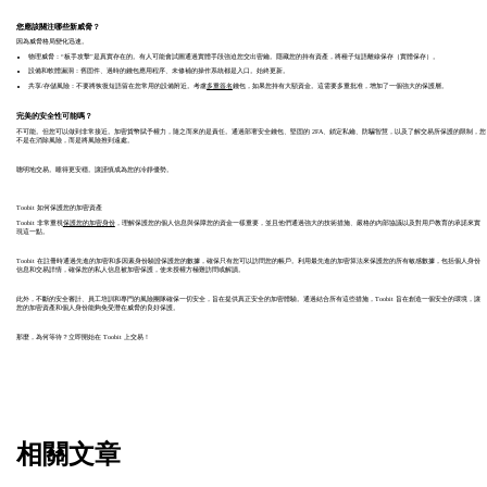
您應該關注哪些新威脅？
因為威脅格局變化迅速。
物理威脅：“板手攻擊”是真實存在的。有人可能會試圖通過實體手段強迫您交出密鑰。隱藏您的持有資產，將種子短語離線保存（實體保存）。
設備和軟體漏洞：舊固件、過時的錢包應用程序、未修補的操作系統都是入口。始終更新。
共享/存儲風險：不要將恢復短語留在您常用的設備附近。考慮
多重簽名
錢包，如果您持有大額資金。這需要多重批准，增加了一個強大的保護層。
完美的安全性可能嗎？
不可能。但您可以做到非常接近。加密貨幣賦予權力，隨之而來的是責任。通過部署安全錢包、堅固的 2FA、鎖定私鑰、防騙智慧，以及了解交易所保護的限制，您
不是在消除風險，而是將風險推到遠處。
聰明地交易。睡得更安穩。讓謹慎成為您的冷靜優勢。
Toobit 如何保護您的加密資產
Toobit 非常重視
保護您的加密身份
，理解保護您的個人信息與保障您的資金一樣重要，並且他們通過強大的技術措施、嚴格的內部協議以及對用戶教育的承諾來實
現這一點。
Toobit 在註冊時通過先進的加密和多因素身份驗證保護您的數據，確保只有您可以訪問您的帳戶。利用最先進的加密算法來保護您的所有敏感數據，包括個人身份
信息和交易詳情，確保您的私人信息被加密保護，使未授權方極難訪問或解讀。
此外，不斷的安全審計、員工培訓和專門的風險團隊確保一切安全，旨在提供真正安全的加密體驗。通過結合所有這些措施，Toobit 旨在創造一個安全的環境，讓
您的加密資產和個人身份能夠免受潛在威脅的良好保護。
那麼，為何等待？立即開始在 Toobit 上交易！
相關文章