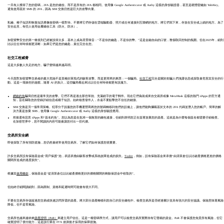
一旦有人獲得了您的密碼，2FA 是您的備份。而不是所有的 2FA 都相同。使用像 Google Authenticator 或 Authy 這樣的身份驗證器，甚至是硬體密鑰如 YubiKey。
避免使用基於 SMS 的 2FA，因為 SIM 交換仍然是巨大的攻擊向量。
私鑰、種子短語和恢復短語應像核密碼一樣對待。不要將它們存儲在雲端驅動器、照片或任何連接到互聯網的地方。將它們寫下來，存放在安全或上鎖的地方。為了
安全起見，有些人使用金屬備份工具（防火、防水）。
加密貨幣安全的第一條規則已經被說得太多，基本上成為背景噪音：“不是你的鑰匙，不是你的幣。”這是金融自由的口號，整個取回控制的氛圍。但在2025年，細則
比以往任何時候都更清晰：如果它們是您的鑰匙，責任完全在您。
社交工程威脅
這是大多數人失足的地方。騙子變得越來越高明。
今天面對加密貨幣交易者的最大危險不是某種好萊塢式的駭客攻擊。而是更簡單的東西：一個騙局。
社交工程
完全是關於欺騙人們洩露信息或採取會危害其安全的行
動。這是一場操控的遊戲，隨著 AI 的加入，這些騙局看起來比以往任何時候都更有說服力。
網絡釣魚
騙局仍然是最常見的攻擊。它們不再是過去那些笨拙、充滿錯字的電子郵件。現在它們偽裝成來自交易所或像 MetaMask 這樣的熱門 dApps 的官方通
知，旨在竊取您的登錄詳細信息或種子短語。始終檢查發件人，永遠不要點擊您不信任的鏈接。
SIM 交換是另一個常用策略。犯罪分子說服您的手機運營商將您的號碼轉移到他們的設備上，讓他們能夠攔截基於文本的 2FA 代碼並潛入您的帳戶。簡單的解
決方案是放棄 SMS，使用像 Google Authenticator 或 Authy 這樣的身份驗證應用。
然後還有惡意 dApps 和“簽名釣魚”。您以為您是在批准一個無害的錢包連接，但細則表明您正在簽署放棄您的資產。這就是為什麼每個簽名都需要仔細檢查。
在加密世界中，您不閱讀的內容可能會讓您付出一切代價。
交易所安全網
即使採取了所有預防措施，您仍然會經常使用交易所。了解它們如何保護您很重要。
許多交易所設有保險基金或“用戶保護”池，承諾承擔由駭客攻擊或系統故障造成的損失。
Toobit
，例如，設有保險基金來承擔“由清算倉位以比破產價格更差的價格
關閉所造成的過度損失”。
根據其
使用條款
，保險基金是“從清算倉位以比破產價格更好的價格關閉的剩餘保證金中收取的”。
但始終仔細閱讀細則，因為限制、資格和延遲時間可能會有很大不同。
不要在交易所存儲超過您交易或快速訪問所需的資產。將大部分資產轉移到您自己的安全錢包中。檢查交易所是否經過審計並具有強大的安全協議。保險意味著風險
降低，但不是零風險。
交易所也越來越依賴
資產證明（PoR）
來建立用戶信任。這是一種密碼學方式，讓用戶可以檢查交易所實際持有它聲稱的資金。PoR 不會保護您免受所有風險，但它
確實證明了償付能力，這是該行業在 FTX 崩潰後才採用的保障措施。