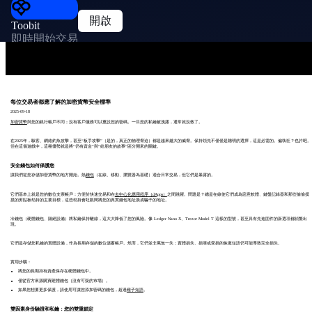
開啟
Toobit
即時開始交易
每位交易者都應了解的加密貨幣安全標準
2025-09-18
加密貨幣
與您的銀行帳戶不同；沒有客戶服務可以重設您的密碼。一旦您的私鑰被洩露，通常就沒救了。
在2025年，駭客、網絡釣魚攻擊，甚至“板手攻擊”（是的，真正的物理脅迫）都是越來越大的威脅。保持領先不僅僅是聰明的選擇，這是必需的。偏執狂？也許吧。
但在這個遊戲中，這種優勢就是將“仍有資金”與“給朋友的故事”區分開來的關鍵。
安全錢包如何保護您
讓我們從您存儲加密貨幣的地方開始。熱
錢包
（在線、移動、瀏覽器為基礎）適合日常交易，但它們是暴露的。
它們基本上就是您的數位支票帳戶：方便於快速交易和在
去中心化應用程序（dApps）
之間跳躍。問題是？總是在線使它們成為惡意軟體、鍵盤記錄器和那些偷偷摸
摸的剪貼板劫持的主要目標，這些劫持會眨眼間將您的真實錢包地址換成騙子的地址。
冷錢包（硬體錢包、隔絕設備）將私鑰保持離線，這大大降低了您的風險。像 Ledger Nano X、Trezor Model T 這樣的型號，甚至具有先進固件的新選項都頻繁出
現。
它們是存儲您私鑰的實體設備，作為長期存儲的數位儲蓄帳戶。然而，它們並非萬無一失；實體損失、損壞或受損的恢復短語仍可能導致完全損失。
實用步驟：
將您的長期持有資產保存在硬體錢包中。
僅從官方來源購買硬體錢包（沒有可疑的市場）。
如果您想要更多保護，請使用可讓您添加密碼的錢包，超過
種子短語
。
雙因素身份驗證和私鑰：您的雙重鎖定