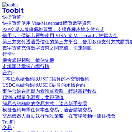
快捷買幣
快捷買幣
使用 Visa/Mastercard 購買數字貨幣
P2P交易
以最優價格買賣，支援多種本地支付方式
信用卡／借記卡買幣
使用 VISA 或 Mastercard，輕鬆入金
第三方支付
透過受信任的第三方平台，使用多種支付方式購買
數字貨幣充值
數字貨幣之間充值，快速到賬
行情
機會
緊跟趨勢，搶佔先機
市場
即時掌握市場行情
合約
U本位永續合約
以USDT結算的不交割合約
USDC永續合約
以USDC結算的永續合約
事件合約
在周期內看漲或看跌，輕鬆贏得收益
預測市場
量化洞察，兌現價值
簡易合約
極簡的交易方式，適合新手交易
模擬合約
無需任何本金交易，適合體驗交易
交易機器人
自動執行預設策略，在市場波動中抓住機會
TradFi
交易