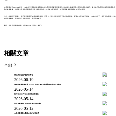
一點。
使用其專有的Bee-Safe套件，Toobit從註冊開始就使用先進的加密和多因素認證來保護您的數據，確保只有您可以訪問您的帳戶。最先進的加密算法被用來保護您所
有的敏感數據，包括個人身份信息和交易詳情，確保您的私人信息被加密和保護，使其極難被未經授權的方訪問或解讀。
此外，持續的安全審計、員工培訓和專門的風險團隊確保一切安全，致力於提供真正安全的加密體驗。通過結合所有這些措施，Toobit創建了一個安全的環境，您的
加密資產和個人身份得到了良好的保護，免受潛在威脅。
那麼，為什麼還要等待呢？立即在Toobit上開始交易吧！
相關文章
全部
量子風險已波及交易所錢包
2026-06-19
為何美國貨幣總監署（OCC）的信託章程可能重塑加密資產託管格局
2026-05-14
如何在 2026 年安全地交換加密資產
2026-05-14
扳手攻擊激增，交易者成為下一個目標
2026-05-12
人類多重簽章：擊退北韓的加密滲透