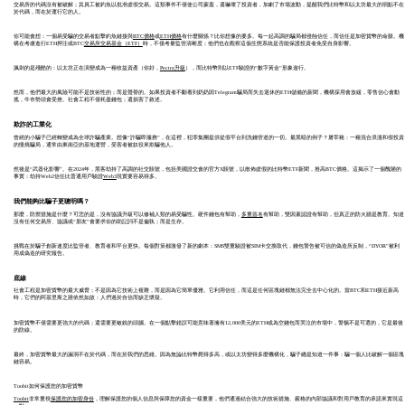
交易所的代碼沒有被破解；其員工被釣魚以批准虛假交易。這類事件不僅使公司蒙羞，還嚇壞了投資者，加劇了市場波動，提醒我們比特幣和以太坊最大的弱點不在
於代碼，而在於運行它的人。
你可能會想：一個易受騙的交易者點擊釣魚鏈接與
BTC價格
或
ETH價格
有什麼關係？比你想像的要多。每一起高調的騙局都侵蝕信任，而信任是加密貨幣的命脈。機
構在考慮進行ETH押注或BTC
交易所交易基金（ETF）
時，不僅考量監管清晰度；他們也在觀察這個生態系統是否能保護投資者免受自身影響。
諷刺的是殘酷的：以太坊正在演變成為一種收益資產（你好，
Pectra升級
），而比特幣則以ETF驗證的“數字黃金”形象遊行。
然而，他們最大的風險可能不是技術性的；而是聲譽的。如果投資者不斷看到奶奶因Telegram騙局而失去退休的ETH儲備的新聞，機構採用會放緩，零售信心會動
搖，牛市勢頭會受挫。社會工程不僅耗盡錢包；還損害了敘述。
欺詐的工業化
曾經的小騙子已經轉變成為全球詐騙產業。想像“詐騙即服務”，在這裡，犯罪集團提供從假平台到洗錢管道的一切。最黑暗的例子？屠宰豬：一種混合浪漫和假投資
的慢燒騙局，通常由東南亞的基地運營，受害者被奴役來欺騙他人。
然後是“武器化影響”。在2024年，黑客劫持了高調的社交賬號，包括美國證交會的官方X賬號，以散佈虛假的比特幣ETF新聞，推高BTC價格。這揭示了一個醜陋的
事實：劫持Web2信任比普通用戶驗證
Web3
現實要容易得多。
我們能夠比騙子更聰明嗎？
那麼，防禦措施是什麼？可悲的是，沒有協議升級可以修補人類的易受騙性。硬件錢包有幫助，
多重簽名
有幫助，雙因素認證有幫助，但真正的防火牆是教育。知道
沒有任何交易所、協議或“朋友”會要求你的助記詞不是偏執；而是生存。
挑戰在於騙子創新速度比監管者、教育者和平台更快。每個對策都激發了新的劇本：SMS雙重驗證被SIM卡交換取代，錢包警告被可信的偽造所反制，“DYOR”被利
用成偽造的研究報告。
底線
社會工程是加密貨幣的最大威脅；不是因為它技術上複雜，而是因為它簡單優雅。它利用信任，而這是任何區塊鏈都無法完全去中心化的。當BTC和ETH接近新高
時，它們的阿基里斯之踵依然如故：人們過於自信而缺乏懷疑。
加密貨幣不僅需要更強大的代碼；還需要更敏銳的頭腦。在一個點擊錯誤可能意味著擁有12,000美元的ETH或為空錢包而哭泣的市場中，警惕不是可選的，它是最後
的防線。
最終，加密貨幣最大的漏洞不在於代碼，而在於我們的思維。因為無論比特幣爬得多高，或以太坊變得多麼機構化，騙子總是知道一件事：騙一個人比破解一個區塊
鏈容易。
Toobit如何保護您的加密貨幣
Toobit
非常重視
保護您的加密身份
，理解保護您的個人信息與保障您的資金一樣重要，他們通過結合強大的技術措施、嚴格的內部協議和對用戶教育的承諾來實現這