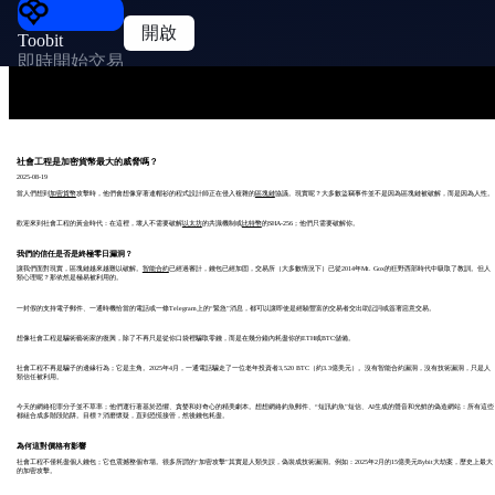
開啟
Toobit
即時開始交易
社會工程是加密貨幣最大的威脅嗎？
2025-08-19
當人們想到
加密貨幣
攻擊時，他們會想像穿著連帽衫的程式設計師正在侵入複雜的
區塊鏈
協議。現實呢？大多數盜竊事件並不是因為區塊鏈被破解，而是因為人性。
歡迎來到社會工程的黃金時代：在這裡，壞人不需要破解
以太坊
的共識機制或
比特幣
的SHA-256；他們只需要破解你。
我們的信任是否是終極零日漏洞？
讓我們面對現實，區塊鏈越來越難以破解。
智能合約
已經過審計，錢包已經加固，交易所（大多數情況下）已從2014年Mt. Gox的狂野西部時代中吸取了教訓。但人
類心理呢？那依然是極易被利用的。
一封假的支持電子郵件、一通時機恰當的電話或一條Telegram上的“緊急”消息，都可以讓即使是經驗豐富的交易者交出助記詞或簽署惡意交易。
想像社會工程是騙術藝術家的復興，除了不再只是從你口袋裡騙取零錢，而是在幾分鐘內耗盡你的ETH或BTC儲備。
社會工程不再是騙子的邊緣行為；它是主角。2025年4月，一通電話騙走了一位老年投資者3,520 BTC（約3.3億美元）。沒有智能合約漏洞，沒有技術漏洞，只是人
類信任被利用。
今天的網絡犯罪分子並不草率；他們運行著基於恐懼、貪婪和好奇心的精美劇本。想想網絡釣魚郵件、“短訊釣魚”短信、AI生成的聲音和光鮮的偽造網站：所有這些
都組合成多階段陷阱。目標？消磨懷疑，直到恐慌接管，然後錢包耗盡。
為何這對價格有影響
社會工程不僅耗盡個人錢包；它也震撼整個市場。很多所謂的“加密攻擊”其實是人類失誤，偽裝成技術漏洞。例如：2025年2月的15億美元Bybit大劫案，歷史上最大
的加密攻擊。