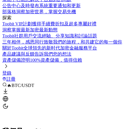
公告中心
及時發布系統重要通知和更新
部落格
洞察加密世界，掌握交易先機
探索
Toobit VIP計劃
獲得手續費折扣及超多專屬好禮
洞察
掌握最新加密最新動態
Toobit社群
用戶交流經驗、分享知識和討論話題
三年相伴，感恩同行
致敬我們的旅程，和共建它的每一個你
關於Toobit
全球領先的新时代加密金融服務平台
產品建議與反饋
告訴我們您的想法
資產儲備證明
100%資產儲備，值得信賴
登錄
註冊
🔥BTC/USDT