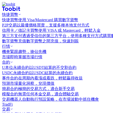
快捷買幣
快捷買幣
使用 Visa/Mastercard 購買數字貨幣
P2P交易
以最優價格買賣，支援多種本地支付方式
信用卡／借記卡買幣
使用 VISA 或 Mastercard，輕鬆入金
第三方支付
透過受信任的第三方平台，使用多種支付方式購買
數字貨幣充值
數字貨幣之間充值，快速到賬
行情
機會
緊跟趨勢，搶佔先機
市場
即時掌握市場行情
合約
U本位永續合約
以USDT結算的不交割合約
USDC永續合約
以USDC結算的永續合約
事件合約
在周期內看漲或看跌，輕鬆贏得收益
預測市場
量化洞察，兌現價值
簡易合約
極簡的交易方式，適合新手交易
模擬合約
無需任何本金交易，適合體驗交易
交易機器人
自動執行預設策略，在市場波動中抓住機會
TradFi
交易