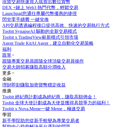
現貨交易
快速買入或賣出數位貨幣
DEX +
鏈上 Web3 熱門代幣，輕鬆交易
Launchpad
您通往專屬代幣優惠的捷徑
閃兌
零手續費 一鍵兌換
API交易
透過編程接口提供高效、快速的交易執行方式
Toobit Synapse
AI 驅動的全新交易模式
Toobit x TradingView
嶄新模式引領市場
Agent Trade Kit
AI Agent，建立自動化交易策略
福利
跟單
跟隨專業交易員
跟隨全球頂級交易員操作
交易大師招募
賺取高額分潤收入
更多
金融
理財
即刻賺取加密貨幣穩定收益
推廣
Toobit 經紀商計劃
成為經紀商，賺取高額佣金！
Toobit 全球大使計劃
成為大使並獲得具競爭力的福利！
Toobit x Nova.Meme
一鍵 Meme，極速交易
學習
新手學院
助您從新手蛻變為專業交易者
幫助中心
助您解決平台遇到的問題