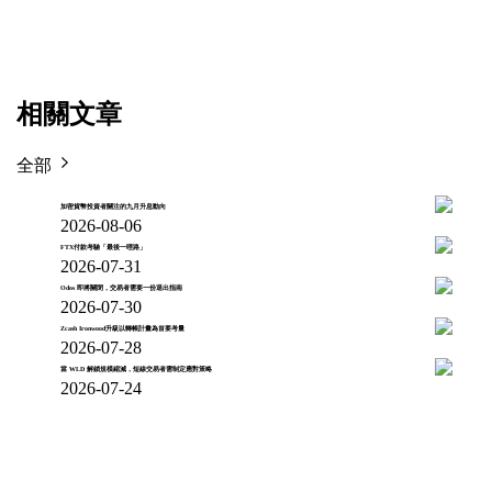
相關文章
全部
加密貨幣投資者關注的九月升息動向
2026-08-06
FTX付款考驗「最後一哩路」
2026-07-31
Odos 即將關閉，交易者需要一份退出指南
2026-07-30
Zcash Ironwood升級以轉帳計畫為首要考量
2026-07-28
當 WLD 解鎖規模縮減，短線交易者需制定應對策略
2026-07-24