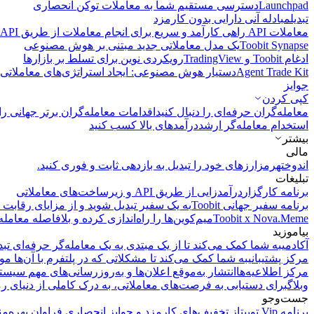
Launchpad
دسترسی مستقیم شما به معاملات توکن انحصاری
تبدیل
مبادله آنی دارایی بدون کارمزد
معاملات API
راهی کارآمد و سریع برای انجام معاملات از طریق API فراهم می‌کند.
Toobit Synapse
یک مدل معاملاتی جدید مبتنی بر هوش مصنوعی
ادغام Toobit و TradingView
رویکردی نوین برای تسلط بر بازارها
Agent Trade Kit
دستیار هوش مصنوعی: ایجاد استراتژی‌های معاملاتی 
جوایز
کپی‌ کردن
معامله‌گران حرفه‌ای را دنبال کنید
اقدامات معامله‌گران برتر جهانی را 
استخدام معامله‌گر ارشد
درآمد‌های بالا کسب کنید
بیشتر
مالی
اندوخته
رمزارزهای خود را تبدیل به بازدهی ثابت و فوری کنید.
تبلیغات
برنامه کارگزار
درآمدزایی از طریق API و زیرساخت‌های معاملاتی
برنامه سفیر جهانی Toobit
به یک سفیر تبدیل شوید و از مزایای رقابت م
Toobit x Nova.Meme
میم‌کوین‌ها را راه‌اندازی کرده و بلافاصله معامله
بیاموزید
آکادمی
به شما کمک می‌کند تا از یک مبتدی به یک معامله‌گر حرفه‌ای تبد
مرکز پشتیبانی
به شما کمک می‌کند تا مشکلاتی که در پلتفرم با آن‌ها مو
مرکز اطلاعیه‌ها
انتشار به‌موقع اعلان‌ها و به‌روزرسانی‌های مهم سیست
وبلاگ
برای دستیابی به فرصت‌های معاملاتی، به درک کاملی از دنیای رم
جست‌وجو
برنامه Vip توبیت
از تخفیف‌های کارمزد و جوایز انحصاری فراوان بهره‌من