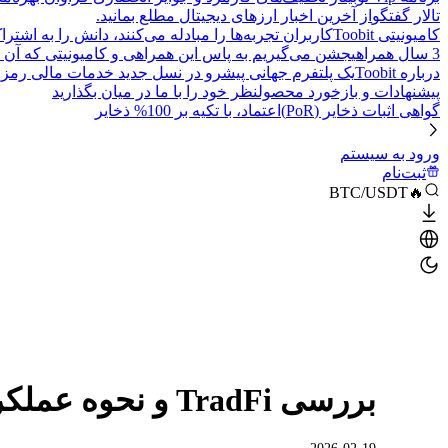
تالار گفتگو
از آخرین اخبار ارزهای دیجیتال مطلع بمانید.
کامیونیتی Toobit
کاربران تجربه‌ها را مبادله می‌کنند، دانش را به اشت
3 سال همراهی
جشن می‌گیریم به پاس این همراهی و کامیونیتی که آن 
درباره Toobit
یک پلتفرم جهانی پیشرو در نسل جدید خدمات مالی رمزا
پیشنهادات و بازخورد محصول
نظر خود را با ما در میان بگذارید
گواهی اثبات ذخایر (PoR)
اعتماد، با تکیه بر 100% ذخایر
ورود به سیستم
ثبت‌نام
🔥BTC/USDT
بررسی TradFi و نحوه عملکرد آن