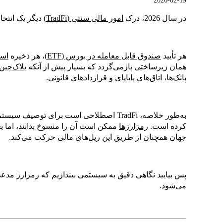
2026-02-19
در سال 2026، درک
امور مالی سنتی (TradFi)
دیگر یک انتخ
هر تأیید
صندوق قابل معامله در بورس (ETF)
، هر ذخیره
است
همان زیرساختی بازمی‌گردد که بسیار پیش از آنکه
بلاک‌چین
بانک‌ها، اتاق‌های پایاپای و قراردادهای قانونی.
به‌طور خلاصه، TradFi اصطلاحی است برای تو
کرده است.
رمزارزها
ممکن است آن را منسوخ بدانند، اما بخ
جهان همچنان از طریق این ریل‌های مالی حرکت می‌کند.
پس بیایید نگاهی دقیق به سیستمی بیندازیم که رمزارز مدعی 
می‌شود.