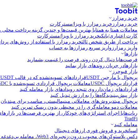
خرید رمزارز
خرید رمزارز
خرید رمزارز با ویزا/مسترکارت
معاملات همتا به همتا
با بهترین قیمت‌ها و چندین گزینه پرداخت محلی م
کارت اعتباری/بانکی
خرید رمزارز با ویزا/مسترکارت
پرداخت از طریق شخص ثالث
خرید رمزارز با استفاده از روش‌های پرد
واریز رمزارز
واریز سریع رمزارزها به حساب
بازارها
فرصت‌ها
با دنبال کردن روند، فرصت را غنیمت بشمارید
بازارها
در جریان روندهای بازار بمانید
بازار فیوچرز
پرپچوال با مارجین USDT
قراردادهای تسویه‌نشده که در قالب USDT تسویه می‌شوند
قرارداد پرپچوال USDC
معاملات پرپچوال قراردادی تسویه‌شده با USDC
قراردادهای زمان‌دار
روی نتیجه رویدادهای بازار معامله کنید
بازار پیش‌بینی
دیدگاه‌ها را به ارزش تبدیل کنید
پرپچوال مبتدی
روش‌های معاملاتی مینیمالیستی، مناسب برای مبتدیان
معاملات دمو
معامله‌گری را در محیطی بدون ریسک تمرین کنید
ربات‌ها
با اجرای استراتژی‌های خودکار، از بهترین فرصت‌ها در بازارها
TradFi
معامله کنید
اسپات
خرید و فروش فوری ارزهای دیجیتال
دکس پلاس
توکن‌های محبوب درون-زنجیره‌ای Web3، معامله بی‌دغدغه و سریع