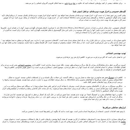
برای حفاظت بیشتر، از کیف پول‌هایی استفاده کنید که علاوه بر
عبارت بازیابی
، به شما امکان افزودن گذرواژه اضافی را نیز می‌دهند.
کلیدهای خصوصی و احراز هویت دومرحله‌ای: دو قفل امنیتی شما
وقتی کسی رمز عبور شما را به دست آورد، احراز هویت دو مرحله‌ای پشتیبان شما خواهد بود. اما همه انواع احراز هویت دو مرحله‌ای یکسان نیستند. از نرم‌افزارهای تأیید
هویت مانند گوگل اتنتیکیتور یا Authy، و کلیدهای سخت‌افزاری مانند YubiKey استفاده کنید. از احراز هویت دو مرحله‌ای با استفاده از پیامک دوری کنید؛ چرا که تعویض
سیم کارت هنوز هم یک تهدید جدی برای امنیت به حساب می‌آید.
کلیدهای خصوصی، عبارت‌های بازیابی و عبارات بازیابی (Seed Phrase و Recovery Phrase) باید با حساسیت کدهای هسته‌ای نگهداری شوند. آنها را در فضای ابری، عکس‌ها
یا هر جای متصل به اینترنت ذخیره نکنید. آنها را روی کاغذ بنویسید و در جایی امن مثل گاوصندوق یا مکان قفل‌شده نگهداری کنید. برخی افراد برای امنیت حداکثری از
ابزارهای پشتیبان فلزی (مقاوم در برابر آتش و آب) استفاده می‌کنند.
قانون شماره یک در امنیت رمزارز، به دلیل تکرار زیاد، به یک اصل مسلم تبدیل شده است: "کلیدهای دسترسی خود را ندارید، پس کوین‌ها نیز متعلق به شما نخواهند بود."
این شعار آزادی مالی و حس بازپس‌گیری کنترل است. اما در سال 2025، حقیقت واضح‌تر از همیشه است: اگر کلیدها متعلق به شما باشند، مسئولیت تمام و کمال آنها نیز با
خود شما خواهد بود.
تهدید مهندسی اجتماعی
این جا همان جایی است که اکثر مردم فریب می‌خورند. کلاهبرداران هر روز حرفه‌ای‌تر می‌شوند.
امروزه بزرگترین خطر برای معامله‌گران رمزارز یک هک بزرگ و سینمایی‌طور نیست، بلکه چیزی بسیار ساده‌تر است: کلاهبرداری.
مهندسی اجتماعی
یعنی فریب مردم برای
افشای اطلاعات حساس یا انجام اقداماتی است که امنیت آنها را به خطر می‌اندازد. موضوع اصلی، دستکاری و فریب است و با حضور هوش مصنوعی، کلاهبرداری‌ها
امروز قانع‌کننده‌تر از همیشه به نظر می‌رسند.
کلاهبرداری
فیشینگ
هنوز هم شایع‌ترین نوع حمله به شمار می‌رود. برخلاف گذشته، این حملات دیگر ناشیانه و پر از اشتباهات املایی نیستند. امروزه به شکل
اطلاعیه‌های رسمی از طرف صرافی‌ها یا dApp‌های محبوبی مانند MetaMask، به دنبال سرقت اطلاعات ورود یا عبارت بازیابی شما هستند. همیشه فرستنده پیام‌ها را
بررسی کرده و هرگز روی لینک‌های نامعتبر کلیک نکنید.
جایگزینی سیم‌کارت نیز یکی از تاکتیک‌های محبوب مجرمان است. مجرمان با متقاعد کردن اپراتور تلفن شما، شماره شما را به دستگاه خود منتقل می‌کنند و به این
ترتیب کدهای تأیید دومرحله‌ای مبتنی بر پیامک را دریافت کرده و وارد حساب‌های شما می‌شوند. راه حل ساده، کنار گذاشتن پیامک و استفاده از اپلیکیشن‌های احراز
هویت مانند گوگل اتنتیکیتور یا Authy است.
علاوه بر اینها، dApp‌های مخرب و "فیشینگ امضا" نیز تهدید جدی هستند. شما تصور می‌کنید در حال تأیید یک اتصال بی‌خطر به کیف‌پول خود هستید، اما متن قرارداد
بیانگر آن است که در حال واگذاری دارایی‌های خود هستید. به همین دلیل، هر امضا نیاز به بررسی دقیق دارد. در دنیای رمزارزها، جزئیات و موارد ناخوانده‌ می‌توانند
به قیمت از دست دادن همه چیز برای شما تمام شوند.
ابزارهای حفاظتی صرافی‌ها
با وجود همه اقدامات امنیتی، استفاده از صرافی‌ها اجتناب‌ناپذیر است. مهم است بدانید که چگونه این پلتفرم‌ها امنیت شما را تضمین می‌کنند.
صرافی‌های بسیاری دارای صندوق بیمه یا استخرهای «حفاظت از کاربر» هستند که هدف آن‌ها پوشش زیان‌های ناشی از هک یا مشکلات سیستمی است. به‌عنوان نمونه،
Toobit
یک صندوق بیمه در اختیار دارد تا «ضررهای اضافی ناشی از پوزیشن‌هایی که پس از لیکویید شدن با قیمتی پایین‌تر از قیمت ورشکستگی بسته می‌شوند» را جبران
کند.