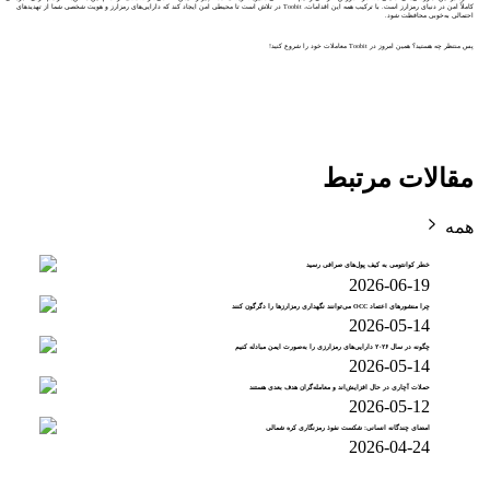
کاملاً امن در دنیای رمزارز است. با ترکیب همه این اقدامات، Toobit در تلاش است تا محیطی امن ایجاد کند که دارایی‌های رمزارز و هویت شخصی شما از تهدیدهای
احتمالی به‌خوبی محافظت شود.
پس منتظر چه هستید؟ همین امروز در Toobit معاملات خود را شروع کنید!
مقالات مرتبط
همه
خطر کوانتومی به کیف پول‌های صرافی رسید
2026-06-19
چرا منشورهای اعتماد OCC می‌توانند نگهداری رمزارزها را دگرگون کنند
2026-05-14
چگونه در سال ۲۰۲۶ دارایی‌های رمزارزی را به‌صورت ایمن مبادله کنیم
2026-05-14
حملات آچاری در حال افزایش‌اند و معامله‌گران هدف بعدی هستند
2026-05-12
امضای چندگانه انسانی: شکست نفوذ رمزنگاری کره شمالی
2026-04-24