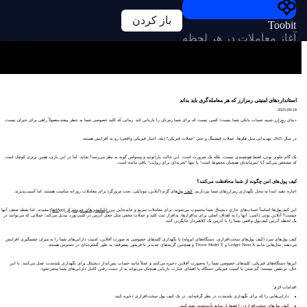
باز کردن
Toobit
آغاز معاملات در هر لحظه
استانداردهای امنیتی رمزارز که هر معامله‌گری باید بداند
2025-09-18
دنیای
رمزارز
شبیه حساب بانکی شما نیست؛ کسی نیست که برای شما رمزتان را بازیابی کند. زمانی که کلید خصوصی شما به خطر بیفتد،معمولاً راهی برای جبران نیست.
در سال 2025، تهدیداتی مثل هکرها، حملات فیشینگ و حتی "حملات فیزیکی" (بله، اجبار فیزیکی واقعی) رو به افزایش هستند.
یک گام جلوتر بودن، فقط هوشمندی نیست، بلکه یک ضرورت است. این حالت پارانوئید و وسواس گونه به نظر می‌رسد؟ شاید. اما در این بازی، همین برتری کوچک است
که مشخص می‌کند آیا "سرمایه‌تان همچنان محفوظ است" یا تنها "تجربه‌ای برای روایت" باقی مانده است.
کیف پول‌های امن چگونه از شما محافظت می‌کنند؟
اجازه دهید ابتدا به محل نگهداری رمزارزهای شما بپردازیم.
کیف پول‌
های گرم (آنلاین، موبایلی، تحت مرورگر) برای معاملات روزانه مناسب هستند، اما آسیب‌پذیرند.
این کیف‌پول‌ها اساساً حساب‌های جاری دیجیتال شما محسوب می‌شوند: برای معاملات سریع و جابه‌جایی بین
اپلیکیشن‌های غیرمتمرکز (dAppها)
مفیدند. اما نقطه ضعف آنها
چیست؟ آنلاین بودن دائمی، آنها را به اهداف اصلی برای بدافزارها، بدافزار ثبت کلید و حملات مخفی مثل جعل آدرس در کلیپ‌بورد تبدیل می‌کند؛ حملاتی که می‌توانند در
یک لحظه آدرس کیف‌پول واقعی شما را با آدرس یک کلاهبردار جایگزین کنند.
کیف پول‌های سرد (کیف پول‌های سخت‌افزاری، دستگاه‌های ایزوله) با نگهداری کلیدهای خصوصی به صورت آفلاین، امنیت دارایی‌های شما را به میزان چشمگیری افزایش
می‌دهند. مدل‌هایی مانند Ledger Nano X و Trezor Model T و همچنین گزینه‌های جدیدتر با فریمور پیشرفته، به طور گسترده‌ای در دسترس هستند.
این‌ها دستگاه‌های فیزیکی، کلیدهای خصوصی شما را به‌صورت آفلاین ذخیره می‌کنند و عملاً مانند حساب پس‌انداز دیجیتال برای نگهداری بلندمدت عمل می‌کنند. با این
حال، بی‌نقص نیستند؛ گم شدن یا آسیب فیزیکی دستگاه یا افشای عبارت بازیابی همچنان می‌تواند به از دست رفتن کامل دارایی‌های شما منجر شود.
اقدامات لازم:
دارایی‌هایی را که برای نگهداری بلندمدت در نظر گرفته‌اید، در یک کیف پول سخت‌افزاری ذخیره کنید.
کیف پول‌های سخت‌افزاری را فقط از منابع تأییدشده، تهیه کنید.