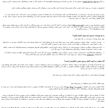
بر اساس
شرایط و ضوابط استفاده
، صندوق بیمه از «مارجین باقی‌مانده پوزیشن‌های لیکوییدشده که در قیمتی بالاتر از قیمت ورشکستگی بسته می‌شوند» تأمین می‌شود.
اما همیشه به مقررات ریز توجه داشته باشید، چراکه محدودیت‌ها، شرایط احراز صلاحیت ومدت زمان‌های تأخیر می‌توانند به‌طور چشمگیری متفاوت باشند.
بیش از میزان موردنیاز خود، دارایی‌ها را در صرافی‌ها نگه‌داری نکنید؛ تنها مقداری که برای معامله یا دسترسی سریع لازم دارید، ذخیره کنید. عمده سرمایه خود را به
کیف‌پول‌های شخصی با امنیت بالا منتقل کنید. همچنین اطمینان حاصل کنید که صرافی موردنظر حسابرسی شده و از پروتکل‌های امنیتی قدرتمند برخوردار باشد. بیمه به
معنای کاهش ریسک است، اما ریسک را به صفر نمی‌رساند.
امروزه صرافی‌ها بیش از پیش از
اثبات ذخیره (PoR)
استفاده می‌کنند تا اعتماد کاربران را جلب کنند. این روش رمزنگاری به کاربران اجازه می‌دهد مطمئن شوند صرافی
واقعاً به اندازه‌ای که ادعا می‌کند دارایی در اختیار دارد. گرچه اثبات ذخیره تمامی ریسک‌ها را پوشش نمی‌دهد، اما نشان‌دهنده توان پرداخت صرافی است؛ رویکردی که
پس از ورشکستگی FTX در صنعت فراگیر شد.
به چه تهدیدات جدیدی باید توجه داشته باشید؟
چون عرصه تهدیدات به‌سرعت در حال تغییر است.
تهدیدات فیزیکی: ”حملات فیزیکی“ موضوعی واقعی است؛ یعنی ممکن است فردی بخواهد شما را تحت فشار فیزیکی قرار دهد تا کلیدهای دسترسی به دارایی‌های
خود را تحویل دهید. دارایی‌هایتان را پنهان کنید و عبارات بازیابی خود را به‌صورت آفلاین نگه دارید.
آسیب‌پذیری‌های دستگاه و نرم‌افزار: فریمور(ترکیبی از نرم افزار و سخت افزار) قدیمی، اپلیکیشن‌های کیف‌پول منسوخ‌شده و سیستم‌عامل‌های آپدیت‌نشده، راه‌های
نفوذ به حساب شما هستند. همیشه نرم‌افزارها و سیستم‌های خود را به‌روز نگه دارید.
ریسک‌های اشتراک‌گذاری/ ذخیره‌سازی: عبارات بازیابی را هرگز نزدیک دستگاه‌های روزمره خود نگه ندارید. اگر سرمایه قابل‌توجهی نگهداری می‌کنید، استفاده از
کیف‌پول‌های
چند امضایی
توصیه می‌شود. این روش نیاز به تأیید چندگانه دارد و لایه حفاظتی قدرتمندی برای شما ایجاد می‌کند.
آیا دستیابی به امنیت کامل و بدون نقص، امکان‌پذیر است؟
خیر، اما تقریباً می‌توانید آن را محقق کنید. ارزهای دیجیتال به شما قدرت می‌بخشند و این قدرت مسئولیت می‌آورد. با تقویت تدابیر دفاعی خود، شامل کیف پول‌های امن،
احرازهویت دومرحله‌ای مطمئن، نگهداری کلیدهای خصوصی در مکان امن و آگاهی از شیوه‌های کلاهبرداری‌ و محدودیت‌های امنیتی صرافی‌ها، شما ریسک را حذف نمی‌کنید،
بلکه آن را به شدت از خود دور می‌کنید.
هوشمندانه معامله کنید و با خیال آسوده بخوابید. اجازه دهید احتیاط، برتری شما باشد.
نحوه عملکرد Toobit برای محافظت از رمزارزهای شما
Toobit اهمیت زیادی برای حفاظت از
هویت رمزارزی کاربران
قائل است و می‌داند که حفظ امنیت اطلاعات شخصی به اندازه حفظ سرمایه‌ها حیاتی است. این امنیت از
طریق فناوری‌های پیشرفته، پروتکل‌های داخلی سختگیرانه و آموزش کاربران فراهم می‌شود.
Toobit از لحظه ثبت‌نام، داده‌ها و اطلاعات شما را با استفاده از رمزنگاری پیشرفته و احراز هویت چندمرحله‌ای محافظت می‌کند و تضمین می‌کند که تنها شما به حساب
خود دسترسی داشته باشید. الگوریتم‌های رمزنگاری پیشرفته به‌کار گرفته می‌شوند تا حفاظت از تمامی داده‌های حساس شما، شامل اطلاعات هویتی و جزئیات تراکنش‌ها
تامین شود. این اقدامات اطمینان می‌دهند که اطلاعات خصوصی شما رمزنگاری شده و محافظت شده باقی بماند و دسترسی یا رمزگشایی آن توسط افراد غیرمجاز بسیار
دشوار باشد.
علاوه بر این، بازرسی‌های امنیتی مستمر، آموزش کارکنان و تیم اختصاصی مدیریت ریسک، همه چیز را ایمن نگه می‌دارند. هدف از تمام این بخش‌ها، فراهم کردن تجربه‌ای