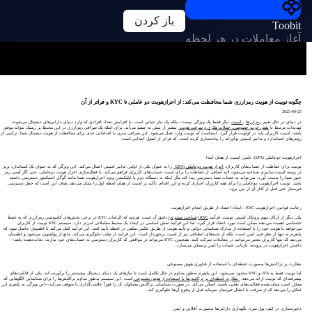
باز کردن
Toobit
آغاز معاملات در هر لحظه
چگونه توبیت از هویت رمزارزی شما محافظت می‌کند: از احراز‌هویت دو عاملی تا KYC و فراتر از آن
2025-04-25
در دنیای در حال تغییر
رمزارزها
،
امنیت
دیگر فقط یک ویژگی نیست—بلکه یک نیاز حیاتی است. با افزایش تعداد افرادی که وارد دنیای دارایی‌های دیجیتال می‌شوند،
تهدیدات مرتبط با
نقض حریم خصوصی، حملات هکری و سرقت هویت
بیشتر از پیش به چشم می‌آید. برای اینکه یک صرافی رمزارزی در این محیط پر ریسک بتواند موفق
باشد، امنیت کاربران باید در اولویت قرار گیرد. اینجاست که توبیت وارد عمل می‌شود. این صرافی مدرن با اقداماتی جدی برای محافظت از هویت دیجیتال شما، ترکیبی از
روش‌های استاندارد و تدابیر امنیتی نوآورانه را پیاده‌سازی کرده است. که فراتر از اصول ابتدایی است.
احراز‌هویت دو‌عاملی (2FA): تأمین امنیت از همان ابتدا
توبیت برای حفاظت از حساب‌های کاربران،
احراز هویت دو‌عاملی (2FA)
را به عنوان یکی از اولین تدابیر امنیتی اعمال می‌کند. این ویژگی که به عنوان یک استاندارد برتر
در زمینه امنیت سایبری شناخته می‌شود، لایه اضافی از حفاظت را برای امنیت حساب‌های کاربران فراهم می‌کند. با فعال‌سازی احراز هویت دو‌عاملی، حتی اگر کسی رمز
عبور شما را بدست آورد، نمی‌تواند به حساب شما دسترسی پیدا کند مگر اینکه به دستگاه دوم یا اپلیکیشن ویژه احراز‌هویت شما مانند گوگل اتنتیکیتور دسترسی داشته
باشد. توبیت احراز‌هویت دو‌عاملی را برای همه کاربران اجباری کرده و این اقدام، تأکید بر امنیت از همان لحظه اول را نشان می‌دهد. هدف این است که خطر دسترسی
غیرمجاز حتی قبل از آغاز آن از بین برود.
رعایت قوانین احراز‌هویت KYC : ایجاد اعتماد از طریق انجام احراز‌هویت
یکی دیگر از ارکان مهم پروتکل امنیتی توبیت، فرآیند
KYC (شناخت مشتری)
دقیق آن است. هرچند که الزامات KYC در برخی بخش‌های کامیونیتی رمزارزی که به حفظ
ناشناسی اهمیت می‌دهند ممکن است مورد انتقاد قرار گیرد، اما این فرآیند نقش اساسی در ایجاد یک محیط معاملاتی امن‌تر دارد. سیستم KYC توبیت از کاربران
می‌خواهد تا هویت خود را با استفاده از مدارک شناسایی دولتی و تأیید هویت از طریق عکس سلفی در لحظه تأیید کنند. این فرایند کمک می‌کند تا اطمینان حاصل شود که
پلتفرم نه تنها از نظر فنی ایمن است، بلکه از جنبه‌های انطباقی نیز از امنیت برخوردار است. این فرایند از تقلب جلوگیری می‌کند، مانع از پولشویی می‌شود و اطمینان
می‌دهد که تنها کاربران معتبر می‌توانند در معاملات شرکت کنند. همچنین، KYC می‌تواند در مواقعی که کاربران دسترسی به حساب‌های خود ندارند، نجات‌دهنده باشد—
داشتن احراز‌هویت در پرونده، بازیابی حساب را ایمن و ممکن می‌سازد.
نظارت بر تراکنش‌ها به‌صورت لحظه‌ای با استفاده از فناوری هوش مصنوعی
اما توبیت فقط به 2FA و KYC محدود نمی‌شود. این پلتفرم به‌طور مداوم در حال تکامل است تا نیازهای یک دنیای دیجیتال پیچیده‌تر را برآورده کند. یکی از قابلیت‌های
پیشرفته‌ای که توبیت ارائه می‌دهد،
نظارت لحظه‌ای بر تراکنش‌ها با استفاده از هوش مصنوعی
است. این سیستم به‌طور مداوم تراکنش‌ها را برای شناسایی الگوهایی که
ممکن است نشان‌دهنده فعالیت‌های تقلبی باشند، اسکن می‌کند. در صورت شناسایی تراکنش مشکوک، آن را فوراً علامت‌گذاری یا متوقف می‌کند—این ویژگی به پلتفرم این
امکان را می‌دهد که از سرقت یا انتقال غیرمجاز سرمایه قبل از وقوع آن‌ها جلوگیری کند.
ذخیره‌سازی در کیف پول سرد: نگهداری دارایی‌ها به‌صورت آفلاین و ایمن