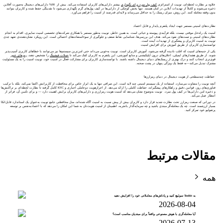
علاوه بر نظارت لحظه‌ای، توبیت از استراتژی
کیف پول سرد برای نگهداری
بیشتر دارایی‌های کاربران استفاده می‌کند. بیش از 90% دارایی‌های دیجیتال به‌صورت آفلاین
ذخیره می‌شوند و کاملاً از تهدیدات آنلاین در امان هستند. تنها بخش کوچکی از دارایی‌ها در کیف پول‌های گرم نگهداری می‌شود تا نقدینگی حفظ شده و کاربران بتوانند
بدون وقفه معامله کنند. این روش، میزان ریسک را به حداقل می‌رساند و لایه‌ای قدرتمند از امنیت را فراهم می‌آورد.
نظارت‌های امنیتی مستمر جهت ایجاد پلتفرم پایدار و قابل اعتماد
امنیت یک راه‌حل موقتی نیست، بلکه فرآیندی پیوسته و حیاتی است. به همین خاطر، توبیت به‌طور مستمر با همکاری شرکت‌های تخصصی امنیت سایبری، اقدام به انجام
نظارت‌های امنیتی و تست‌های نفوذ می‌کند. هدف این بررسی‌ها، شناسایی نقاط ضعف و جلوگیری از سوءاستفاده‌های احتمالی است. این رویکرد نشان‌دهنده‌ی تعهد جدی
توبیت به امنیت کاربران و پیشگیری از تهدیدات آینده است.
توانمندسازی کاربران از طریق آموزش برای افزایش امنیت
یکی از جنبه‌های امنیت که اغلب نادیده گرفته می‌شود، آموزش کاربران است. توبیت به‌خوبی می‌داند حتی امن‌ترین سیستم‌ها نیز می‌توانند با خطاهای کاربری آسیب‌پذیر
شوند. از طریق هشدارهای ایمیلی، اعلان‌های درون‌ اپلیکیشنی و منابع آموزشی، این پلتفرم به کاربران کمک می‌کند تا
حملات فیشینگ
را تشخیص دهند،
رمزهای عبور
قوی‌تری انتخاب کنند و درک بهتری از ریسک‌های دنیای دیجیتال داشته باشند. با توانمندسازی کاربران برای مشارکت فعال در امنیت خود، توبیت امنیت را به یک مسئولیت
مشترک تبدیل می‌کند—نه فقط یک ویژگی پنهان در پشت‌ صحنه.
حفاظت چند‌سطحی از هویت دیجیتال در دنیای رمزارز‌ها
آنچه توبیت را متفاوت می‌سازد، استفاده از یک سیستم امنیتی چند لایه است. این صرافی تنها به یک ابزار خاص برای محافظت از کاربرانش اکتفا نمی‌کند، بلکه با ترکیب
فناوری‌های روز، قوانین دقیق و راهکارهای پیشگیرانه، حفاظت کاملی را ارائه می‌دهد. از احراز‌هویت دو‌عاملی اجباری و KYC کامل گرفته تا نظارت لحظه‌ای بر تراکنش‌ها
و ذخیره امن دارایی‌ها در کیف پول سرد، توبیت به‌وضوح نشان می‌دهد که امنیت هویت رمزارزی و دارایی‌های کاربران برایش اهمیت دارد — و برای تأمین آن، فراتر از
انتظار عمل می‌کند.
در دورانی که صنعت رمزارز تحت نظارت شدید قرار دارد و کاربران بیش از پیش نسبت به امنیت آگاه شده‌اند، مدل محافظتی جامع توبیت به‌عنوان یک استاندارد قابل‌اتکا
بسیار ارزشمند است. چه یک معامله‌گر مبتدی باشید و چه سرمایه‌گذار باتجربه، اطمینان از امنیت هویت‌تان به شما این امکان را می‌دهد که با اعتماد‌به‌نفس بر توسعه
پرتفولیو خود تمرکز کنید.
مقالات مرتبط
همه
به Toobit سوئیچ کنید و پاداش‌های معاملاتی خود را افزایش دهید
2026-08-04
آیا معامله‌گری با هوش مصنوعی واقعاً برای مبتدیان مناسب است؟
2026-07-13