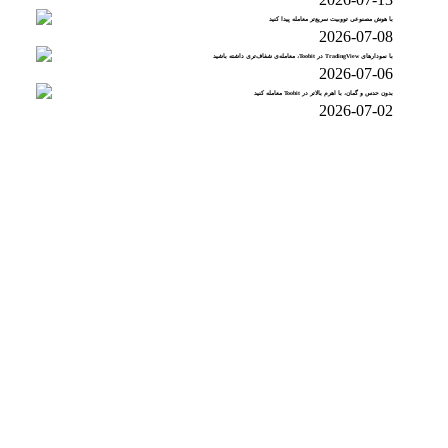
با هوش مصنوعی تووبیت سریع‌تر معامله پیدا کنید
2026-07-08
با نمودارهای TradingView در Toobit، معامله‌ی شفاف‌تری داشته باشید
2026-07-06
بدون حدس و گمان، با اهرم بالاتر در Toobit معامله کنید
2026-07-02