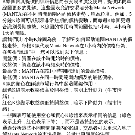
K線圖因其提供的詳細信息而被交易者廣泛使用，提供比簡單
線圖更多的見解。這些圖表允許交易者分析Manta Network
(MANTA)在不同時間範圍內的價格走勢，稱為粒度。例如，5
分鐘K線圖可以顯示非常短期的價格變動，而每週K線圖更適
合識別長期趨勢。K線圖的常用時間範圍包括1小時、4小時和
1天的間隔。
讓我們以1小時K線圖為例，了解它如何幫助追踪MANTA的價
格走勢。每根K線代表Manta Network在1小時內的價格行為。
在每根“蠟燭”中，您可以找到以下信息：
開盤價：資產在該小時開始時的價格。
收盤價：資產在該小時結束時的價格。
最高價：MANTA在該1小時期間達到的最高價格。
最低價：MANTA在同一時間範圍內觸及的最低價格。
K線的顏色在解讀市場行為中起著關鍵作用：
綠色K線表示收盤價高於開盤價，表明上升動力（牛市情
緒）。
紅色K線顯示收盤價低於開盤價，暗示下降動力（熊市情
緒）。
一些圖表可能使用空心和實心K線體來表示相同的信息（綠色
表示上升，紅色表示下降），而不是基於顏色的表示。
通過分析這些不同時間範圍內的K線，交易者可以更深入地了
解Manta Network的市場趨勢，並做出更明智的決策。