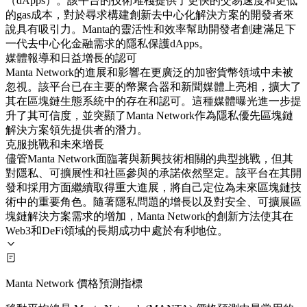
（dApps）。該平台的技術堆棧提供了更快的交易速度和更低
的gas成本，對於尋求構建創新去中心化解決方案的開發者來
說具有吸引力。Manta的靈活性和效率幫助開發者創建滿足下
一代去中心化金融需求的隱私保護dApps。
媒體報導和日益增長的認可
Manta Network的進展和影響在更廣泛的加密貨幣領域中未被
忽視。該平台已在主要的幣聚合器和新聞媒體上亮相，擴大了
其在區塊鏈生態系統中的存在和認可。這種媒體曝光進一步提
升了其可信度，並突顯了Manta Network作為隱私優先區塊鏈
解決方案領先提供者的潛力。
克服挑戰和未來增長
儘管Manta Network面臨著與新興技術相關的典型挑戰，但其
對隱私、可擴展性和社區參與的承諾依然堅定。該平台在其開
發和採用方面繼續取得重大進展，將自己定位為未來區塊鏈技
術中的重要角色。隨著隱私問題的增長以及對安全、可擴展區
塊鏈解決方案需求的增加，Manta Network的創新方法使其在
Web3和DeFi領域的長期成功中處於有利地位。
Manta Network 價格預測指標