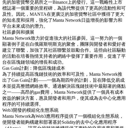
先的加密貨幣交易所之一Binance上的發行。這一戰略性上市
標誌著一個重要的里程碑，為該代幣提供了更高的流動性和可
及性。因此，MANTA在更廣泛的加密貨幣社區中獲得了更大
的知名度和採用，強化了Manta Network日益增長的影響力和
平台未來成功的潛力。
社區參與和擴展
Manta Network致力於促進強大的社區參與。這一努力的一個
顯著例子是在白俄羅斯明斯克的聚會，團隊與開發者和愛好者
建立了聯繫，加強了其社區聯繫並鼓勵合作。這些由社區驅動
的活動在培養熱情支持者的網絡中發揮了重要作用，促進了平
台在區塊鏈領域的增長和成功。
Gas Gain計劃：降低區塊鏈成本
為了持續提高區塊鏈技術的效率和可及性，Manta Network推
出了Gas Gain計劃——一個為期四年的計劃，旨在降低交易成
本並提高整體網絡效率。通過解決區塊鏈技術中最顯著的痛點
之一——高昂的gas費用，Manta Network提供了一個具有成本
效益的解決方案，惠及開發者和用戶，使其成為去中心化應用
程序的可持續選擇。
Web3開發的模組化生態系統
Manta Network為Web3應用程序提供了一個模組化生態系統，
使開發者能夠構建和部署基於Solidity的去中心化應用程序