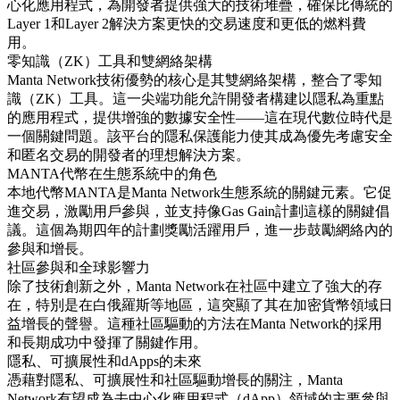
心化應用程式，為開發者提供強大的技術堆疊，確保比傳統的
Layer 1和Layer 2解決方案更快的交易速度和更低的燃料費
用。
零知識（ZK）工具和雙網絡架構
Manta Network技術優勢的核心是其雙網絡架構，整合了零知
識（ZK）工具。這一尖端功能允許開發者構建以隱私為重點
的應用程式，提供增強的數據安全性——這在現代數位時代是
一個關鍵問題。該平台的隱私保護能力使其成為優先考慮安全
和匿名交易的開發者的理想解決方案。
MANTA代幣在生態系統中的角色
本地代幣MANTA是Manta Network生態系統的關鍵元素。它促
進交易，激勵用戶參與，並支持像Gas Gain計劃這樣的關鍵倡
議。這個為期四年的計劃獎勵活躍用戶，進一步鼓勵網絡內的
參與和增長。
社區參與和全球影響力
除了技術創新之外，Manta Network在社區中建立了強大的存
在，特別是在白俄羅斯等地區，這突顯了其在加密貨幣領域日
益增長的聲譽。這種社區驅動的方法在Manta Network的採用
和長期成功中發揮了關鍵作用。
隱私、可擴展性和dApps的未來
憑藉對隱私、可擴展性和社區驅動增長的關注，Manta
Network有望成為去中心化應用程式（dApp）領域的主要參與