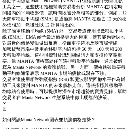
移動平均線是 Manta Network (MANTA) 價格預測中最常用的
工具之一。這些技術指標幫助交易者分析 MANTA 在特定時
間段內的平均收盤價，該時間段被分為相等的部分。例如，12
天簡單移動平均線 (SMA) 是通過將 MANTA 在過去 12 天的收
盤價相加，然後除以 12 計算得出的。
除了簡單移動平均線 (SMA) 外，交易者還使用指數移動平均
線 (EMA)。EMA 給予最近價格更大的權重，使其能夠更快地
對最近的價格變動做出反應，從而更準確地反映市場情緒。
加密貨幣市場中常用的移動平均線包括 50 天、100 天和 200
天移動平均線。這些指標對於識別關鍵阻力和支撐位至關重
要。當 MANTA 價格高於任何這些移動平均線時，通常被解
釋為 Manta Network 的看漲信號。另一方面，價格跌破重要移
動平均線通常表示 MANTA 市場的疲軟或潛在下跌。
交易者還使用相對強弱指數 (RSI) 和斐波那契回撤水平作為輔
助工具來預測 MANTA 的未來價格走向。這些指標與移動平
均線結合使用時，可以提供對潛在市場趨勢的寶貴見解，幫助
交易者在 Manta Network 生態系統中做出明智的決策。
如何閱讀Manta Network圖表並預測價格走勢？