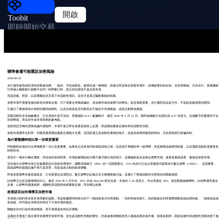
開啟
Toobit
即時開始交易
聯準會週可能重設加密風險
2026-06-18
央行週常被視為乾淨的宏觀催化劑。「維持、升息或降息」被簡化成一條標題，然後立即反映在加密市場中，彷彿故事到此結束。但當美聯儲、日本央行、英格蘭銀
行與瑞士國家銀行都集中在同一時間窗口時，真正的訊號並不是決策本身。
而是語氣、框架，以及隱藏在語言底下的流動性假設。這些才是真正驅動風險的因素。
加密市場不需要直接的政策目標來反應。它只需要全球風險偏好、資金條件或持倉壓力的變化。從這個角度看，央行週與其說是方向，不如說是敏感度的體現。
它揭示了整個系統中槓桿的脆弱或韌性，以及交易者是否仍願意在不確定中承擔風險，或是主動降低風險。
宏觀流動性並非抽象概念，它在系統中是可見的。美聯儲的 H.4.1 數據顯示，截至 2026 年 6 月 10 日，聯邦儲備銀行信貸約為 6.67 兆美元。這個數字的重要性不在
於靜態值，而在於作為市場預期的參考點。
當政策語言轉向謹慎或偏向避險時，市場不會立即在資產負債表上反應，而是開始重新定價未來的流動性預期。
加密市場通常在利率、外匯與股票開始重新定價後才反應。這段延遲正是波動性累積的地方，也是持倉變得脆弱的時刻，尤其當槓桿已經偏高時。
為什麼整體時程比單一決策更重要
同時觀察多個央行比單獨看某一項公告更重要。如果多位決策者同時採取謹慎立場，訊息就不再關於單一經濟體，而是整體金融環境收緊，以及寬鬆流動性需要更長
時間等待。
若其中一個央行轉向寬鬆，而其他仍保持防禦，市場就會開始區分壓力最可能出現的地方。這種輪動首先反映在貨幣市場，接著是風險資產，最後是加密市場。
這也發生在貨幣本身正在被重新設計的政策環境中。國際清算銀行（BIS）的一項調查顯示，91% 的央行正在以某種形式探索央行數位貨幣（CBDC）。這很重要，
因為貨幣的基礎設施不再只是背景，而是成為主動的政策變數。
即使加密貨幣未被直接提及，它也更接近這場對話。數位貨幣的定義正在主權層面被討論，這擴大了整個流動性生態系的宏觀敏感度。
比特幣正位於這種傳導的中心。截至 2026 年 6 月中旬，BTC 約在 $64,040 附近交易，市值約 1.28 兆美元，市佔率接近 59%。當宏觀風險轉變時，比特幣通常最先
反應。山寨幣則透過槓桿、相關性與流動性收縮重新定價，而非獨立敘事。
政策語言如何傳導至加密市場
市場很少因利率決策本身而劇烈波動，而是根據聲明所暗示的下一階段政策方向而移動。「高利率維持更久」的語氣會在利率實際變動前就改變持倉。「謹慎承認成
長放緩」則可能在未降息的情況下引發市場的喘息。
關鍵在於央行如何描述風險，而不僅僅是如何設定價格。
這種語言透過三個主要管道傳導至加密市場。首先是流動性預期的變化，交易者會調整願意投入風險資產的資本量。接著是槓桿，因資金條件與波動性預期改變了擁