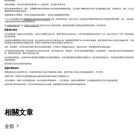
擠交易的偏好。
然後是相關性，當加密市場開始更像宏觀 Beta 資產交易，而非獨立敘事市場。
監管也會隨時間塑造這一過程。巴塞爾委員會針對傳統銀行持有加密資產曝險的框架，正式規範了機構在壓力情境下如何處理數位資產。這影響託管、報告，以及在
避險期間流動性撤出的速度。
這種影響並非立即顯現，而是在這類政策密集週期中、當持倉已經緊繃時變得明顯。
Toobit 先前的解說文章
美聯儲降息預期與加密市場的影響
仍是一個有用的框架，因為它展示了市場如何在實際政策變化到來之前就因預期而波動。同時，也值得將
這種宏觀視角與槓桿交易的實務面結合。
像
永續合約是什麼
以及
加密衍生品是什麼
這類文章在央行週更具意義，因為政策衝擊往往透過持倉傳導至交易者，而非基本面。
持倉揭示真相
央行溝通的第一反應往往具有誤導性，因為它不僅關乎訊息本身，更關乎事件前的持倉狀況。市場可能在略顯謹慎的語氣下上漲，或在中性指引下下跌，取決於曝險
是否過於單邊。
這就是為什麼標題很少是真正的訊號。真正的資訊出現在初步反應消退之後。如果鷹派聲明幾乎未引起加密市場波動，通常意味著市場在公告前已經偏向防禦。若相
對預期或平衡的聲明卻引發劇烈反應，則通常代表槓桿集中程度高於價格行為所顯示的。
此時，資金費率、訂單簿深度與強制平倉行為比敘事更重要。它們揭示了曝險被拉得多緊、流動性有多薄，即使價格在事件前看似穩定。
央行週讓這些扭曲更明顯，因為流動性在決策前自然收緊。做市商撤出深度、價差擴大、執行對資金流變得更敏感。在這種環境下，情緒的微小變化可能造成過度波
動，看似對政策反應，實際上是對持倉反應。
此外還有時間效應。公告後的初步波動通常是機械性且由流動性驅動的。更有意義的重新定價通常在稍後出現，當記者會內容被消化、交易者被迫重新評估持倉與新
語氣的關係時。
那段延遲正是真正訊號浮現的時刻。
超越本週的啟示
美聯儲週並非在預測利率方向，而是觀察系統在不確定中能吸收多少風險。加密市場如今直接位於這個反饋迴路中，而非局外。
流動性預期、槓桿條件與宏觀相關性都在結構性敘事改變出現前就已影響價格行為。
在這些週期中，優勢不在於對標題反應，而在於讀懂其背後的條件——誰已經防禦、流動性在哪裡變薄、以及風險資產對語言而非行動的敏感度。
加密市場不會等待政策改變，它等待市場相信政策正在改變。美聯儲週正是這種信念被即時檢驗的時刻。
相關文章
全部