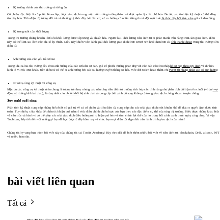
Độ trưởng thành của thị trường và tiếng ồn
Cổ phiếu, đặc biệt là cổ phiếu blue-chip, được giao dịch trong một môi trường trưởng thành và được quản lý chặt chẽ hơn. Do đó, các tín hiệu kỹ thuật có thể đáng
tin cậy hơn. Tiền điện tử, tương đối trẻ và thường bị thúc đẩy bởi đầu cơ, có xu hướng có nhiều tiếng ồn và đột ngột hơn,
bị thúc đẩy bởi tình cảm
giá cả dao động.
Độ trong suốt của khối lượng
Trong thị trường chứng khoán, dữ liệu khối lượng được tập trung và chuẩn hóa. Ngược lại, khối lượng tiền điện tử bị phân mảnh trên hàng trăm sàn giao dịch, điều
này có thể làm sai lệch các chỉ số kỹ thuật. Điều này khiến việc đánh giá khối lượng giao dịch thực sự trở nên khó khăn hơn và
tính thanh khoản
trong thị trường tiền
điện tử.
Ảnh hưởng của các yếu tố cơ bản
Trong khi cả hai thị trường đều chịu ảnh hưởng của các sự kiện cơ bản, giá cổ phiếu thường phản ứng với các báo cáo thu nhập,
hồ sơ nộp theo quy định
và dữ liệu
kinh tế vĩ mô. Mặt khác, tiền điện tử có thể bị ảnh hưởng bởi các xu hướng truyền thông xã hội, việc đốt token hoặc thậm chí
tweet từ những nhân vật có ảnh hưởng
.
Cơ sở hạ tầng kỹ thuật và công cụ
Mặc dù các công cụ kỹ thuật nhìn chung là tương tự nhau, nhưng các nền tảng tiền điện tử thường tích hợp các tính năng như phân tích dữ liệu trên chuỗi (ví dụ:
hoạt
động ví
, thống kê khai thác), là duy nhất cho
chuỗi khối
hệ sinh thái và cung cấp bối cảnh bổ sung không có trong giao dịch chứng khoán truyền thống.
Suy nghĩ cuối cùng
Phân tích kỹ thuật cung cấp những hiểu biết có giá trị về cả cổ phiếu và tiền điện tử, cung cấp cho các nhà giao dịch một khuôn khổ để đưa ra quyết định được tính
toán. Tuy nhiên, chìa khóa để phân tích hiệu quả nằm ở việc điều chỉnh chiến lược của bạn theo các đặc điểm cụ thể của từng thị trường. Hiểu được những khác biệt
về cấu trúc và hành vi có thể giúp các nhà giao dịch điều hướng rủi ro hiệu quả hơn và tinh chỉnh lợi thế của họ trong bối cảnh cạnh tranh ngày càng tăng. Vì vậy,
Toobiters, hãy tiến lên với những gì bạn đã học được ở đây hôm nay và chúc bạn mọi điều tốt đẹp nhất trên hành trình giao dịch của mình!
Chúng tôi hy vọng bạn thích bài viết này của chúng tôi tại Toobit Academy! Hãy theo dõi để biết thêm nhiều bài viết về tiền điện tử, blockchain, DeFi, altcoin, NFT
và nhiều hơn nữa.
bài viết liên quan
Tất cả