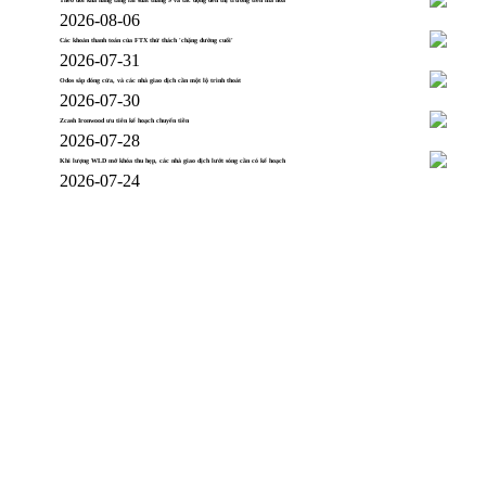
Theo dõi khả năng tăng lãi suất tháng 9 và tác động đến thị trường tiền mã hóa
2026-08-06
Các khoản thanh toán của FTX thử thách 'chặng đường cuối'
2026-07-31
Odos sắp đóng cửa, và các nhà giao dịch cần một lộ trình thoát
2026-07-30
Zcash Ironwood ưu tiên kế hoạch chuyển tiền
2026-07-28
Khi lượng WLD mở khóa thu hẹp, các nhà giao dịch lướt sóng cần có kế hoạch
2026-07-24