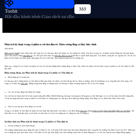
Mở
Toobit
Bắt đầu hành trình Giao dịch tại đây
Phân tích kỹ thuật trong cổ phiếu so với tiền điện tử: Điểm tương đồng và khác biệt chính
2025-06-06
Phân tích kỹ thuật
là một chiến lược nền tảng cho các nhà giao dịch trên khắp các thị trường tài chính. Cho dù là trong các cổ phiếu truyền thống hay thế giới đang
phát triển nhanh chóng
tiền điện tử
, các nhà giao dịch dựa vào
biểu đồ, mẫu và chỉ số
để đưa ra quyết định sáng suốt. Tuy nhiên, trong khi các nguyên tắc cốt lõi của
phân tích kỹ thuật vẫn nhất quán, ứng dụng của nó có thể khác nhau đáng kể giữa hai thị trường này.
Hôm nay, chúng tôi tại Toobit Academy sẽ xem xét kỹ hơn những điểm tương đồng và khác biệt chính của phân tích kỹ thuật trong cổ phiếu so với tiền điện tử. Bắt
đầu thôi!
Điểm tương đồng của Phân tích kỹ thuật trong Cổ phiếu và Tiền điện tử
Hành động giá là trung tâm
Cả nhà giao dịch chứng khoán và tiền điện tử đều phụ thuộc rất nhiều vào biểu đồ giá để xác định xu hướng, mức hỗ trợ/kháng cự và vùng đột phá tiềm năng. Các
công cụ cổ điển như
mẫu nến
, đường trung bình động và đường thoái lui Fibonacci được sử dụng rộng rãi trên cả hai thị trường.
Các chỉ số hoạt động trên khắp thị trường
Các chỉ báo kỹ thuật như Chỉ số sức mạnh tương đối (RSI), MACD (Moving Average Convergence Divergence), Dải Bollinger và các số liệu dựa trên khối lượng đều
có thể áp dụng như nhau trong cổ phiếu và tiền điện tử. Chúng giúp các nhà giao dịch đánh giá động lượng, biến động và các điểm đảo chiều tiềm năng.
Tâm lý của nhà giao dịch đóng vai trò lớn
Trong cả cổ phiếu và tiền điện tử, phân tích kỹ thuật đều phụ thuộc vào hành vi của đám đông.
Cảm xúc
giống
sợ hãi và lòng tham ảnh hưởng đến các mô hình
—mô
hình đầu và vai, đỉnh/đáy kép và mô hình cờ xuất hiện ở cả hai thị trường do các động lực tâm lý tương tự.
Sự khác biệt của Phân tích kỹ thuật trong Cổ phiếu và Tiền điện tử
Giờ thị trường và tính thanh khoản
Thị trường chứng khoán hoạt động theo giờ cố định (ví dụ: 9:30 sáng–4:00 chiều theo giờ miền Đông Hoa Kỳ), trong khi thị trường tiền điện tử mở cửa 24/7. Điều này
tạo ra động lực giao dịch khác nhau—tiền điện tử trải qua biến động cuối tuần thường xuyên hơn và hành động giá ít có cấu trúc hơn do hoạt động không ngừng.