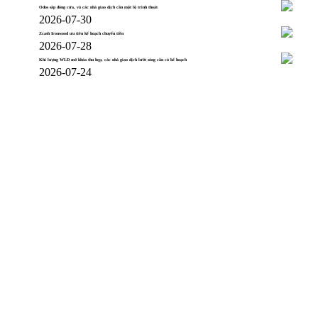
Odos sắp đóng cửa, và các nhà giao dịch cần một lộ trình thoát
2026-07-30
Zcash Ironwood ưu tiên kế hoạch chuyển tiền
2026-07-28
Khi lượng WLD mở khóa thu hẹp, các nhà giao dịch lướt sóng cần có kế hoạch
2026-07-24