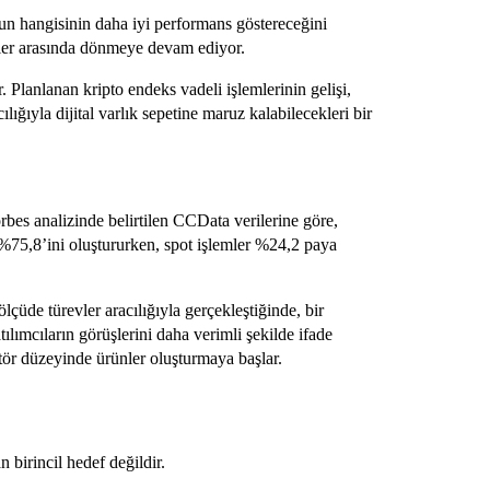
n hangisinin daha iyi performans göstereceğini
ndler arasında dönmeye devam ediyor.
. Planlanan kripto endeks vadeli işlemlerinin gelişi,
lığıyla dijital varlık sepetine maruz kalabilecekleri bir
orbes analizinde belirtilen CCData verilerine göre,
%75,8’ini oluştururken, spot işlemler %24,2 paya
çüde türevler aracılığıyla gerçekleştiğinde, bir
tılımcıların görüşlerini daha verimli şekilde ifade
ktör düzeyinde ürünler oluşturmaya başlar.
 birincil hedef değildir.