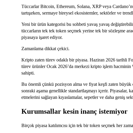
Tüccarlar Bitcoin, Ethereum, Solana, XRP veya Cardano’nu
tartışırken, sermaye bireysel ekosistemler, sektörler ve tre
Yeni bir ürün kategorisi bu sohbeti yavaş yavaş değiştirebilir
tüccarların tek tek token seçmek yerine tek bir sözleşme aracı
piyasaya işaret ediyor.
Zamanlama dikkat çekici.
Kripto zaten türev odaklı bir piyasa. Haziran 2026 tarihli F
türev ürünler Ocak 2026’da merkezi kripto işlem hacminin 
sahipti.
Bu önemli çünkü pozisyon alma ve fiyat keşfi zaten büyük öl
sonraki aşama genellikle standartlaşmayı içerir. Piyasalar, ka
etmelerini sağlayan kıyaslamalar, sepetler ve daha geniş se
Kurumsallar kesin inanç istemiyor
Birçok piyasa katılımcısı için tek bir token seçmek her zaman