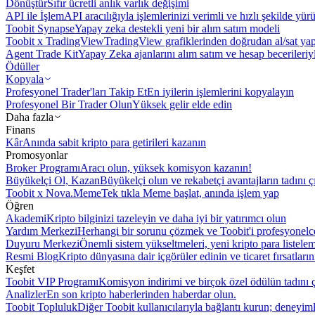
Dönüştür
Sıfır ücretli anlık varlık değişimi
API ile İşlem
API aracılığıyla işlemlerinizi verimli ve hızlı şekilde yür
Toobit Synapse
Yapay zeka destekli yeni bir alım satım modeli
Toobit x TradingView
TradingView grafiklerinden doğrudan al/sat ya
Agent Trade Kit
Yapay Zeka ajanlarını alım satım ve hesap becerileriy
Ödüller
Kopyala
Profesyonel Trader'ları Takip Et
En iyilerin işlemlerini kopyalayın
Profesyonel Bir Trader Olun
Yüksek gelir elde edin
Daha fazla
Finans
Kâr
Anında sabit kripto para getirileri kazanın
Promosyonlar
Broker Programı
Aracı olun, yüksek komisyon kazanın!
Büyükelçi Ol, Kazan
Büyükelçi olun ve rekabetçi avantajların tadını ç
Toobit x Nova.Meme
Tek tıkla Meme başlat, anında işlem yap
Öğren
Akademi
Kripto bilginizi tazeleyin ve daha iyi bir yatırımcı olun
Yardım Merkezi
Herhangi bir sorunu çözmek ve Toobit'i profesyonelce
Duyuru Merkezi
Önemli sistem yükseltmeleri, yeni kripto para listele
Resmi Blog
Kripto dünyasına dair içgörüler edinin ve ticaret fırsatları
Keşfet
Toobit VIP Programı
Komisyon indirimi ve birçok özel ödülün tadını ç
Analizler
En son kripto haberlerinden haberdar olun.
Toobit Topluluk
Diğer Toobit kullanıcılarıyla bağlantı kurun; deneyimle