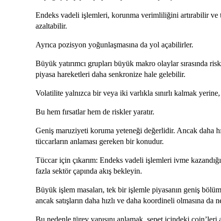
Endeks vadeli işlemleri, korunma verimliliğini artırabilir ve 
azaltabilir.
Ayrıca pozisyon yoğunlaşmasına da yol açabilirler.
Büyük yatırımcı grupları büyük makro olaylar sırasında riski
piyasa hareketleri daha senkronize hale gelebilir.
Volatilite yalnızca bir veya iki varlıkla sınırlı kalmak yerin
Bu hem fırsatlar hem de riskler yaratır.
Geniş maruziyeti koruma yeteneği değerlidir. Ancak daha hız
tüccarların anlaması gereken bir konudur.
Tüccar için çıkarım: Endeks vadeli işlemleri ivme kazandığ
fazla sektör çapında akış bekleyin.
Büyük işlem masaları, tek bir işlemle piyasanın geniş bölümler
ancak satışların daha hızlı ve daha koordineli olmasına da ne
Bu nedenle türev yapısını anlamak, sepet içindeki coin’leri