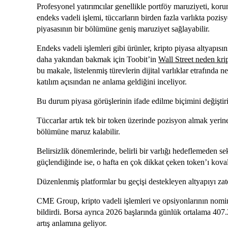
Profesyonel yatırımcılar genellikle portföy maruziyeti, koru
endeks vadeli işlemi, tüccarların birden fazla varlıkta poz
piyasasının bir bölümüne geniş maruziyet sağlayabilir.
Endeks vadeli işlemleri gibi ürünler, kripto piyasa altyapısı
daha yakından bakmak için Toobit’in
Wall Street neden krip
bu makale, listelenmiş türevlerin dijital varlıklar etrafınd
katılım açısından ne anlama geldiğini inceliyor.
Bu durum piyasa görüşlerinin ifade edilme biçimini değiştiri
Tüccarlar artık tek bir token üzerinde pozisyon almak yerine,
bölümüne maruz kalabilir.
Belirsizlik dönemlerinde, belirli bir varlığı hedeflemeden sek
güçlendiğinde ise, o hafta en çok dikkat çeken token’ı koval
Düzenlenmiş platformlar bu geçişi destekleyen altyapıyı zat
CME Group, kripto vadeli işlemleri ve opsiyonlarının nomina
bildirdi. Borsa ayrıca 2026 başlarında günlük ortalama 407
artış anlamına geliyor.