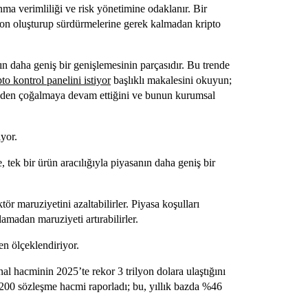
nma verimliliği ve risk yönetimine odaklanır. Bir
isyon oluşturup sürdürmelerine gerek kalmadan kripto
nın daha geniş bir genişlemesinin parçasıdır. Bu trende
to kontrol panelini istiyor
başlıklı makalesini okuyun;
a neden çoğalmaya devam ettiğini ve bunun kurumsal
yor.
 tek bir ürün aracılığıyla piyasanın daha geniş bir
tör maruziyetini azaltabilirler. Piyasa koşulları
amadan maruziyeti artırabilirler.
en ölçeklendiriyor.
l hacminin 2025’te rekor 3 trilyon dolara ulaştığını
.200 sözleşme hacmi raporladı; bu, yıllık bazda %46