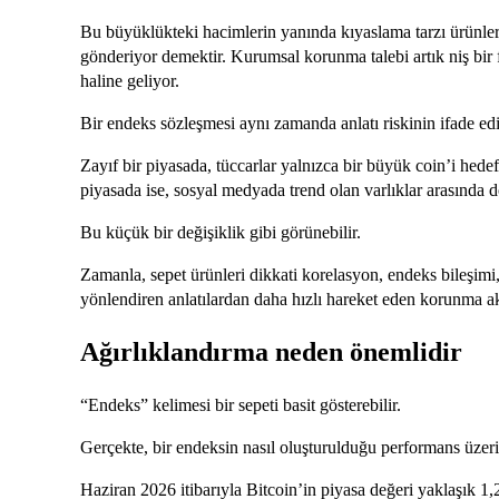
Bu büyüklükteki hacimlerin yanında kıyaslama tarzı ürünler
gönderiyor demektir. Kurumsal korunma talebi artık niş bir fa
haline geliyor.
Bir endeks sözleşmesi aynı zamanda anlatı riskinin ifade edil
Zayıf bir piyasada, tüccarlar yalnızca bir büyük coin’i hede
piyasada ise, sosyal medyada trend olan varlıklar arasında dö
Bu küçük bir değişiklik gibi görünebilir.
Zamanla, sepet ürünleri dikkati korelasyon, endeks bileşimi
yönlendiren anlatılardan daha hızlı hareket eden korunma akı
Ağırlıklandırma neden önemlidir
“Endeks” kelimesi bir sepeti basit gösterebilir.
Gerçekte, bir endeksin nasıl oluşturulduğu performans üzerin
Haziran 2026 itibarıyla Bitcoin’in piyasa değeri yaklaşık 1,