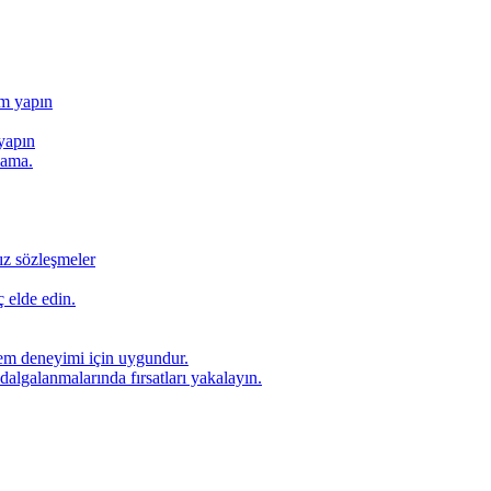
ım yapın
yapın
lama.
ız sözleşmeler
 elde edin.
lem deneyimi için uygundur.
dalgalanmalarında fırsatları yakalayın.