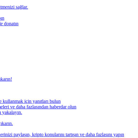
ütmenizi sağlar.
pın
le donatın
ıkarın!
 kullanmak için yanıtları bulun
meleri ve daha fazlasından haberdar olun
nı yakalayın.
ıkarın.
rinizi paylaşın, kripto konularını tartışın ve daha fazlasını yapın