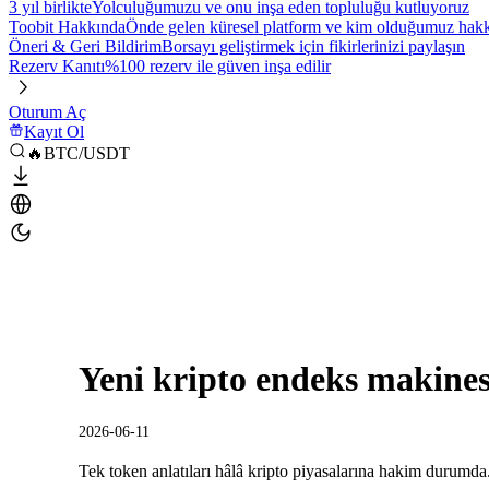
3 yıl birlikte
Yolculuğumuzu ve onu inşa eden topluluğu kutluyoruz
Toobit Hakkında
Önde gelen küresel platform ve kim olduğumuz hakkı
Öneri & Geri Bildirim
Borsayı geliştirmek için fikirlerinizi paylaşın
Rezerv Kanıtı
%100 rezerv ile güven inşa edilir
Oturum Aç
Kayıt Ol
🔥BTC/USDT
Yeni kripto endeks makines
2026-06-11
Tek token anlatıları hâlâ kripto piyasalarına hakim durumda