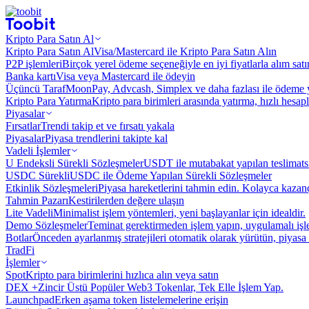
Kripto Para Satın Al
Kripto Para Satın Al
Visa/Mastercard ile Kripto Para Satın Alın
P2P işlemleri
Birçok yerel ödeme seçeneğiyle en iyi fiyatlarla alım sat
Banka kartı
Visa veya Mastercard ile ödeyin
Üçüncü Taraf
MoonPay, Advcash, Simplex ve daha fazlası ile ödeme 
Kripto Para Yatırma
Kripto para birimleri arasında yatırma, hızlı hesap
Piyasalar
Fırsatlar
Trendi takip et ve fırsatı yakala
Piyasalar
Piyasa trendlerini takipte kal
Vadeli İşlemler
U Endeksli Sürekli Sözleşmeler
USDT ile mutabakat yapılan teslimats
USDC Sürekli
USDC ile Ödeme Yapılan Sürekli Sözleşmeler
Etkinlik Sözleşmeleri
Piyasa hareketlerini tahmin edin. Kolayca kazanç
Tahmin Pazarı
Kestirilerden değere ulaşın
Lite Vadeli
Minimalist işlem yöntemleri, yeni başlayanlar için idealdir.
Demo Sözleşmeler
Teminat gerektirmeden işlem yapın, uygulamalı iş
Botlar
Önceden ayarlanmış stratejileri otomatik olarak yürütün, piyasa 
TradFi
İşlemler
Spot
Kripto para birimlerini hızlıca alın veya satın
DEX +
Zincir Üstü Popüler Web3 Tokenlar, Tek Elle İşlem Yap.
Launchpad
Erken aşama token listelemelerine erişin