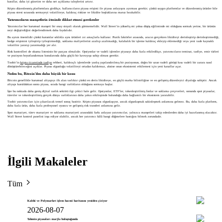
kurallar, daha iyi gözetim ve daha net açıklama taleplerini artırır.
Kripto düzenlenmiş platformlara girdikçe, kullanıcıların piyasa erişimi ile piyasa anlayışını ayırması gerekir; çünkü saygın platformlar ve düzenlenmiş ürünler bile
piyasa stresi sırasında sermayeyi volatiliteye, kaldıraç riskine ve likidite boşluklarına maruz bırakabilir.
Yatırımcıların manşetlerin ötesinde dikkat etmesi gerekenler
Yatırımcılar her kurumsal manşeti bir onay sinyali olarak görmemelidir. Wall Street’in yükseliş mi yoksa düşüş eğiliminde mi olduğunu sormak yerine, bir ürünün
neyi değiştirdiğini değerlendirmek daha faydalıdır.
Bu ayrım önemlidir çünkü kurumlar sıklıkla aynı ürünleri zıt amaçlarla kullanır. Pratik faktörler arasında, aracın gerçekten likiditeyi derinleştirip derinleştirmediği,
hedge erişimini iyileştirip iyileştirmediği, saklama maliyetlerini azaltıp azaltmadığı, kalabalık bir işleme kaldıraç ekleyip eklemediği veya yeni vade kaynaklı
volatilite yaratıp yaratmadığı yer alır.
Risk kontrolleri de okuma listesinin bir parçası olmalıdır. Opsiyonlar ve vadeli işlemler piyasayı daha fazla etkiledikçe, yatırımcıların teminat, tasfiye, emir türleri
ve pozisyon boyutlandırması konularında daha güçlü bir kavrayışa sahip olması gerekir.
Toobit’in
kripto ticaretinde tasfiye
rehberi, kaldıraçlı işlemlerde yanlış yapılandırılmış bir pozisyonun, doğru bir uzun vadeli görüşü kısa vadeli bir zarara nasıl
dönüştürebileceğini açıklar. Piyasa olgunluğu volatiliteyi ortadan kaldırmaz, aksine onun ekosistemi etkilemesi için yeni kanallar açar.
Neden bu, Bitcoin’den daha büyük bir konu
Bitcoin genellikle kurumsal altyapıyı ilk alan varlıktır çünkü en derin likiditeye, en güçlü marka bilinirliğine ve en gelişmiş düzenleyici diyaloğa sahiptir. Ancak
altyapı kurulduktan sonra piyasa, sırada hangi varlıkların olduğunu sormaya başlar.
İşte bu noktada daha geniş dijital varlık sektörü ilgi çekici hale gelir. Opsiyonlar, ETF’ler, tokenleştirilmiş fonlar ve saklama çerçeveleri, sonunda spot piyasalar,
türevler ve tokenleştirilmiş gerçek dünya varlıklarının daha yakın etkileşimde bulunduğu daha bağlantılı bir ekosistem yaratabilir.
Toobit yatırımcıları için çıkarılacak temel sonuç basittir. Kripto piyasası olgunlaşıyor, ancak olgunlaşmak sakinleşmek anlamına gelmez. Bu, daha fazla platform,
daha fazla ürün, daha fazla profesyonel oyuncu ve gelişmiş risk transferi anlamına gelir.
Spot maruziyet, türev maruziyet ve saklama maruziyeti arasındaki farkı anlayan yatırımcılar, yalnızca manşetleri takip edenlerden daha iyi hazırlanmış olacaktır.
Wall Street kontrol panelini inşa ediyor olabilir, ancak her yatırımcı hâlâ hangi düğmelere bastığını bilmek zorundadır.
İlgili Makaleler
Tüm
Kalshi ve Polymarket işlem hacmi haritasını yeniden çiziyor
2026-08-07
Tahmin piyasaları marjla buluştuğunda