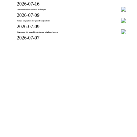
2026-07-16
DeFi teminatları daha da hızlanıyor
2026-07-09
Kripto altyapıları bir gecede değişebilir
2026-07-09
Ethereum, bir sonraki sıfırlaması için hazırlanıyor
2026-07-07