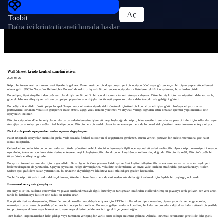
Aç
Toobit
Daha iyi kripto ticareti burada başlar
Wall Street kripto kontrol panelini istiyor
2026-05-26
Kripto benimsenmesi her zaman havai fişeklerle gelmez. Bazen sessizce, bir dosya onayı, yeni bir opsiyon ürünü veya gözden kaçan bir piyasa yapısı güncellemesi
olarak gelir. SEC’in Nasdaq’ın Philadelphia Borsası’nda nakit uzlaşmalı Bitcoin endeks opsiyonlarını listeleme teklifini onaylaması, bu anlardan biridir.
Bu gelişme, fiyat sinyallerinden bağımsız olarak işler ve Bitcoin’in bir sonraki adımını tahmin etmeye çalışmaz. Düzenlenmiş kripto maruziyetinin daha katmanlı,
giderek daha resmileşmiş ve halihazırda opsiyon piyasaları aracılığıyla risk ticareti yapan kurumlara daha tanıdık hale geldiğini gösterir.
Bu değişim önemlidir çünkü opsiyonlar spekülasyon aracı olmaktan ziyade riski yönetmek için özel bir kontrol paneli işlevi görür. Profesyonel yatırımcılar,
portföylerini korumak, volatilite görüşlerini ifade etmek, aşağı yönlü riskleri yönetmek ve dayanak varlığı doğrudan satın almadan işlemler yapılandırmak için
opsiyonları kullanır.
Bitcoin opsiyonları düzenlenmiş platformlarda daha derinlemesine işlem görmeye başladığında, kripto, hisse senetleri, emtialar ve para birimleri için kullanılan aynı
stratejiye daha kolay uyum sağlar. Asıl hikâye budur: Bitcoin hem bir varlık olarak ivme kazanıyor hem de kurumsal risk yönetimi mekanizmasına entegre oluyor.
Nakit uzlaşmalı opsiyonlar neden oyunu değiştiriyor
Nakit uzlaşmalı opsiyonlar önemlidir çünkü vade sonunda fiziksel Bitcoin’in el değiştirmesi gerekmez. Bunun yerine, pozisyon bir endeks referansına göre nakit
olarak uzlaştırılır.
Geleneksel kurumlar için bu durum, saklama, cüzdan yönetimi ve blok zinciri uzlaşmasıyla ilgili operasyonel görevleri azaltabilir. Ayrıca kripto maruziyetini mevcut
uyumluluk, takas ve raporlama sistemlerine entegre etmeyi kolaylaştırabilir. Ancak bunun karşılığında kullanıcılar, doğrudan Bitcoin ile değil, Bitcoin’e bağlı bir
türev ürünle etkileşime girerler.
Bu ayrım bireysel yatırımcılar için de geçerlidir. Daha olgun bir türev piyasası likiditeyi ve fiyat keşfini iyileştirebilir, ancak aynı zamanda daha karmaşık geri
besleme döngüleri de yaratabilir. Opsiyon piyasaları, hedge davranışlarını, volatilite beklentilerini ve büyük vade tarihleri etrafındaki pozisyonlanmayı etkiler.
Sadece spot grafiklere bakan yatırımcılar, bu ürünlerin duyarlılığı ve likiditeyi nasıl etkilediğini gözden kaçırabilir.
Toobit’in
kripto türevleri
hakkındaki açıklaması, türevlerin hem fırsatı hem de riski neden artırabileceğini anlamak için faydalı bir başlangıç noktasıdır.
Kurumsal araç seti genişliyor
Bu onay, ETF’ler, saklama çerçeveleri ve piyasa sınıflandırmasıyla ilgili düzenleyici tartışmalar tarafından şekillendirilmiş bir piyasaya denk geliyor. Her yeni araç,
farklı bir katılımcıya katılım için farklı bir neden sunar.
Fon yöneticileri ve danışmanlar, Bitcoin’e tanıdık kanallar aracılığıyla erişmek için ETF’leri kullanırken, işlem masaları, piyasa yapıcılar ve hedge edenler,
maruziyeti daha hassas bir şekilde yönetmek için opsiyonları kullanır. Bu arada, gelişen saklama kuralları, bankalar ve brokerlara dijital varlıkları güvenli bir şekilde
tutup tutamayacaklarını veya hizmet verip veremeyeceklerini belirlemek için gerekli çerçeveyi sağlar.
Tüm bunlar, kriptonun risksiz hale geldiği veya tamamen yerleşmiş bir varlık sınıfı olduğu anlamına gelmez. Aslında, kurumsal benimseme genellikle daha güçlü