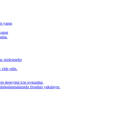
ım yapın
yapın
lama.
ız sözleşmeler
 elde edin.
lem deneyimi için uygundur.
dalgalanmalarında fırsatları yakalayın.