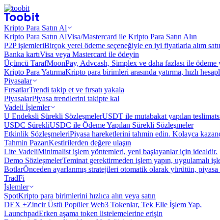
Kripto Para Satın Al
Kripto Para Satın Al
Visa/Mastercard ile Kripto Para Satın Alın
P2P işlemleri
Birçok yerel ödeme seçeneğiyle en iyi fiyatlarla alım sat
Banka kartı
Visa veya Mastercard ile ödeyin
Üçüncü Taraf
MoonPay, Advcash, Simplex ve daha fazlası ile ödeme 
Kripto Para Yatırma
Kripto para birimleri arasında yatırma, hızlı hesap
Piyasalar
Fırsatlar
Trendi takip et ve fırsatı yakala
Piyasalar
Piyasa trendlerini takipte kal
Vadeli İşlemler
U Endeksli Sürekli Sözleşmeler
USDT ile mutabakat yapılan teslimats
USDC Sürekli
USDC ile Ödeme Yapılan Sürekli Sözleşmeler
Etkinlik Sözleşmeleri
Piyasa hareketlerini tahmin edin. Kolayca kazanç
Tahmin Pazarı
Kestirilerden değere ulaşın
Lite Vadeli
Minimalist işlem yöntemleri, yeni başlayanlar için idealdir.
Demo Sözleşmeler
Teminat gerektirmeden işlem yapın, uygulamalı iş
Botlar
Önceden ayarlanmış stratejileri otomatik olarak yürütün, piyasa 
TradFi
İşlemler
Spot
Kripto para birimlerini hızlıca alın veya satın
DEX +
Zincir Üstü Popüler Web3 Tokenlar, Tek Elle İşlem Yap.
Launchpad
Erken aşama token listelemelerine erişin