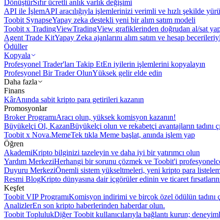
Dönüştür
Sıfır ücretli anlık varlık değişimi
API ile İşlem
API aracılığıyla işlemlerinizi verimli ve hızlı şekilde yür
Toobit Synapse
Yapay zeka destekli yeni bir alım satım modeli
Toobit x TradingView
TradingView grafiklerinden doğrudan al/sat ya
Agent Trade Kit
Yapay Zeka ajanlarını alım satım ve hesap becerileriy
Ödüller
Kopyala
Profesyonel Trader'ları Takip Et
En iyilerin işlemlerini kopyalayın
Profesyonel Bir Trader Olun
Yüksek gelir elde edin
Daha fazla
Finans
Kâr
Anında sabit kripto para getirileri kazanın
Promosyonlar
Broker Programı
Aracı olun, yüksek komisyon kazanın!
Büyükelçi Ol, Kazan
Büyükelçi olun ve rekabetçi avantajların tadını ç
Toobit x Nova.Meme
Tek tıkla Meme başlat, anında işlem yap
Öğren
Akademi
Kripto bilginizi tazeleyin ve daha iyi bir yatırımcı olun
Yardım Merkezi
Herhangi bir sorunu çözmek ve Toobit'i profesyonelce
Duyuru Merkezi
Önemli sistem yükseltmeleri, yeni kripto para listele
Resmi Blog
Kripto dünyasına dair içgörüler edinin ve ticaret fırsatları
Keşfet
Toobit VIP Programı
Komisyon indirimi ve birçok özel ödülün tadını ç
Analizler
En son kripto haberlerinden haberdar olun.
Toobit Topluluk
Diğer Toobit kullanıcılarıyla bağlantı kurun; deneyimle