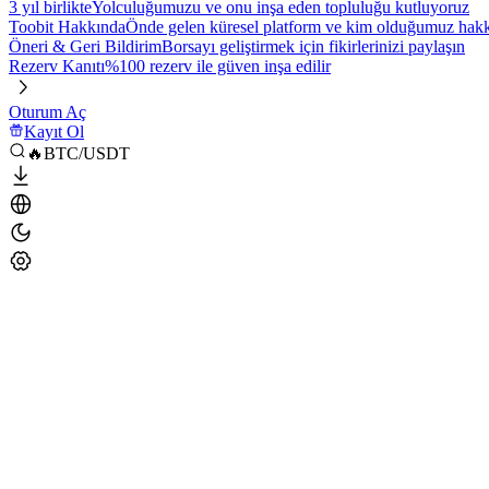
3 yıl birlikte
Yolculuğumuzu ve onu inşa eden topluluğu kutluyoruz
Toobit Hakkında
Önde gelen küresel platform ve kim olduğumuz hakkı
Öneri & Geri Bildirim
Borsayı geliştirmek için fikirlerinizi paylaşın
Rezerv Kanıtı
%100 rezerv ile güven inşa edilir
Oturum Aç
Kayıt Ol
🔥BTC/USDT