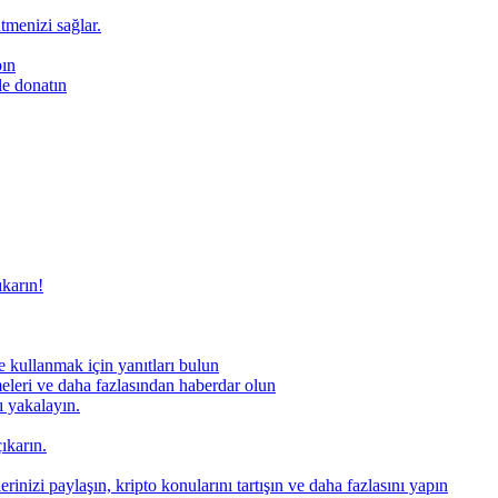
ütmenizi sağlar.
pın
le donatın
ıkarın!
 kullanmak için yanıtları bulun
meleri ve daha fazlasından haberdar olun
nı yakalayın.
ıkarın.
rinizi paylaşın, kripto konularını tartışın ve daha fazlasını yapın