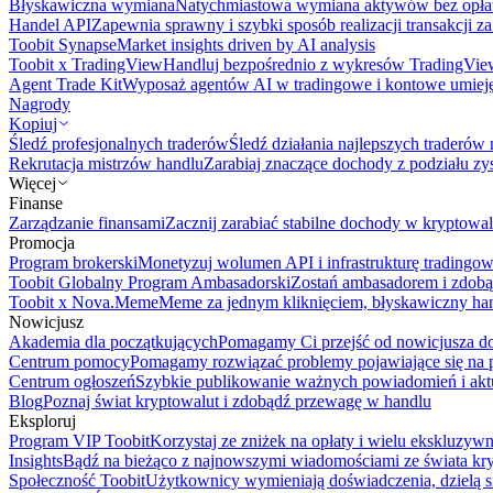
Błyskawiczna wymiana
Natychmiastowa wymiana aktywów bez opła
Handel API
Zapewnia sprawny i szybki sposób realizacji transakcji 
Toobit Synapse
Market insights driven by AI analysis
Toobit x TradingView
Handluj bezpośrednio z wykresów TradingVie
Agent Trade Kit
Wyposaż agentów AI w tradingowe i kontowe umieję
Nagrody
Kopiuj
Śledź profesjonalnych traderów
Śledź działania najlepszych traderów 
Rekrutacja mistrzów handlu
Zarabiaj znaczące dochody z podziału z
Więcej
Finanse
Zarządzanie finansami
Zacznij zarabiać stabilne dochody w kryptowal
Promocja
Program brokerski
Monetyzuj wolumen API i infrastrukturę tradingow
Toobit Globalny Program Ambasadorski
Zostań ambasadorem i zdobą
Toobit x Nova.Meme
Meme za jednym kliknięciem, błyskawiczny ha
Nowicjusz
Akademia dla początkujących
Pomagamy Ci przejść od nowicjusza do 
Centrum pomocy
Pomagamy rozwiązać problemy pojawiające się na p
Centrum ogłoszeń
Szybkie publikowanie ważnych powiadomień i aktu
Blog
Poznaj świat kryptowalut i zdobądź przewagę w handlu
Eksploruj
Program VIP Toobit
Korzystaj ze zniżek na opłaty i wielu ekskluzyw
Insights
Bądź na bieżąco z najnowszymi wiadomościami ze świata kr
Społeczność Toobit
Użytkownicy wymieniają doświadczenia, dzielą s