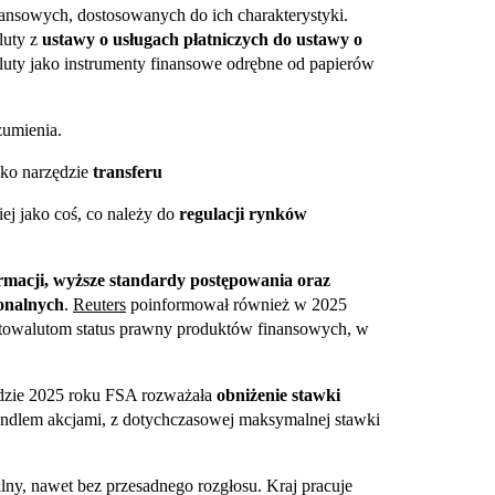
nansowych, dostosowanych do ich charakterystyki.
luty z
ustawy o usługach płatniczych do ustawy o
aluty jako instrumenty finansowe odrębne od papierów
zumienia.
jako narzędzie
transferu
ej jako coś, co należy do
regulacji rynków
rmacji, wyższe standardy postępowania oraz
jonalnych
.
Reuters
poinformował również w 2025
ptowalutom status prawny produktów finansowych, w
adzie 2025 roku FSA rozważała
obniżenie stawki
andlem akcjami, z dotychczasowej maksymalnej stawki
ilny, nawet bez przesadnego rozgłosu. Kraj pracuje