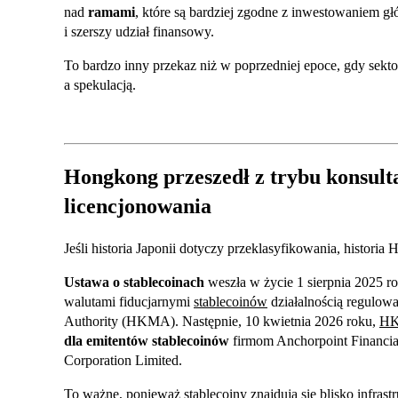
nad
ramami
, które są bardziej zgodne z inwestowaniem g
i szerszy udział finansowy.
To bardzo inny przekaz niż w poprzedniej epoce, gdy sekto
a spekulacją.
Hongkong przeszedł z trybu konsult
licencjonowania
Jeśli historia Japonii dotyczy przeklasyfikowania, histori
Ustawa o stablecoinach
weszła w życie 1 sierpnia 2025 r
walutami fiducjarnymi
stablecoinów
działalnością regulow
Authority (HKMA). Następnie, 10 kwietnia 2026 roku,
HK
dla emitentów stablecoinów
firmom Anchorpoint Financi
Corporation Limited.
To ważne, ponieważ stablecoiny znajdują się blisko infrast