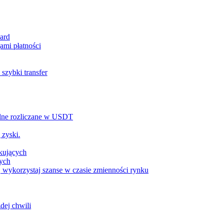
ard
ami płatności
szybki transfer
alne rozliczane w USDT
 zyski.
tkujących
wych
 wykorzystaj szanse w czasie zmienności rynku
dej chwili