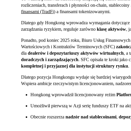
rozliczeniach, transferach i płynności on-chain, stablecoi
finansami (TradFi)
a finansami tokenizowanymi.
Dlatego gdy Hongkong wprowadza wymagania dotyczące li
zarządzania ryzykiem, reguluje zarówno
klasę aktywów
, j
Ponadto, pod koniec 2025 roku, Biuro Usług Finansowych
Wartościowych i Kontraktów Terminowych (SFC)
zakończ
dla
dealerów i depozytariuszy aktywów wirtualnych
, a
doradczych i zarządzających
. SFC opisała te kroki jak
kompletnej i przyjaznej dla instytucji struktury rynku
.
Dlatego pozycja Hongkongu wydaje się bardziej wiarygodn
Wspiera ambicje rzeczywistym licencjonowaniem, nadzore
Hongkong wprowadził licencjonowany reżim
Platfo
Umożliwił pierwszą w Azji serię funduszy ETF na ak
Obecnie rozszerza
nadzór nad stablecoinami
,
depoz