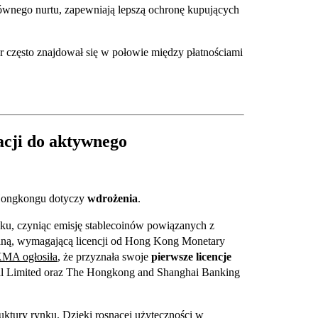
łównego nurtu, zapewniają lepszą ochronę kupujących
r często znajdował się w połowie między płatnościami
acji do aktywnego
a Hongkongu dotyczy
wdrożenia
.
oku, czyniąc emisję stablecoinów powiązanych z
aną, wymagającą licencji od Hong Kong Monetary
MA ogłosiła
, że przyznała swoje
pierwsze licencje
al Limited oraz The Hongkong and Shanghai Banking
ruktury rynku. Dzięki rosnącej użyteczności w