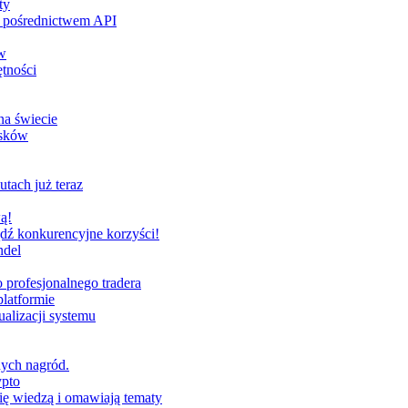
ty
za pośrednictwem API
w
tności
na świecie
ysków
utach już teraz
ą!
dź konkurencyjne korzyści!
ndel
profesjonalnego tradera
latformie
alizacji systemu
nych nagród.
ypto
ię wiedzą i omawiają tematy