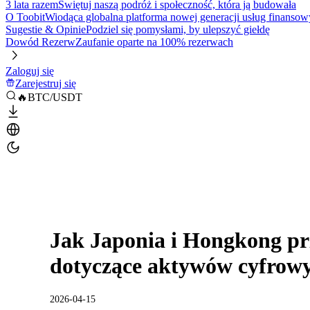
3 lata razem
Świętuj naszą podróż i społeczność, która ją budowała
O Toobit
Wiodąca globalna platforma nowej generacji usług finansow
Sugestie & Opinie
Podziel się pomysłami, by ulepszyć giełdę
Dowód Rezerw
Zaufanie oparte na 100% rezerwach
Zaloguj się
Zarejestruj się
🔥BTC/USDT
Jak Japonia i Hongkong pr
dotyczące aktywów cyfrow
2026-04-15