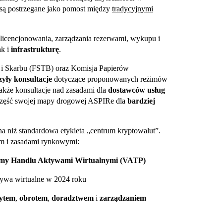
ny są postrzegane jako pomost między
tradycyjnymi
cencjonowania, zarządzania rezerwami, wykupu i
ak i
infrastrukturę
.
 i Skarbu (FSTB) oraz Komisja Papierów
yły konsultacje
dotyczące proponowanych reżimów
 także konsultacje nad zasadami dla
dostawców usług
o część swojej mapy drogowej ASPIRe dla
bardziej
a niż standardowa etykieta „centrum kryptowalut”.
m i zasadami rynkowymi:
rmy Handlu Aktywami Wirtualnymi (VATP)
tywa wirtualne w 2024 roku
ytem
,
obrotem
,
doradztwem
i
zarządzaniem