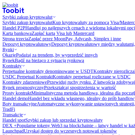
Szybki zakup kryptowalut
Szybki zakup kryptowalut
Kup kryptowaluty za pomocą Visa/Masterc
Handel P2P
Handluj po najlepszych cenach z wieloma lokalnymi opcj
Karta bankowa
Zapłać kartą Visa lub Mastercard
Strona trzecia
Zapłać przez MoonPay, Advcash, Simplex i inne
Depozyt kryptowalutowy
Depozyt kryptowalutowy między walutami, 
Rynki
Okazje
Podążaj za trendem, by wyprzedzić innych
Rynek
Bądź na bieżąco z sytuacją rynkową
Kontrakty
Perpetualne kontrakty denominowane w USDT
Kontrakty nierozlicz
USDC Perpetual Kontrakt
Kontrakty perpetual rozliczane w USDC
Kontrakty zdarzeniowe
Przewiduj ruchy rynku. Z łatwością zdobywaj
Rynek prognostyczny​​
Przekształcaj spostrzeżenia w wartość
Prosty kontrakt
Minimalistyczna metoda handlowa, idealna dla począ
Handel demo
Handel bez wkładu własnego, idealny do prób handlo
Boty transakcyjne
Automatyczne wykonywanie ustawionych strategii,
TradFi
Transakcje
Handel spot
Szybki zakup lub sprzedaż kryptowaluty
DEX +
Popularne tokeny Web3 na blockchainie – łatwy handel w każ
Launchpad
Uzyskaj dostęp do wczesnych notowań tokenów