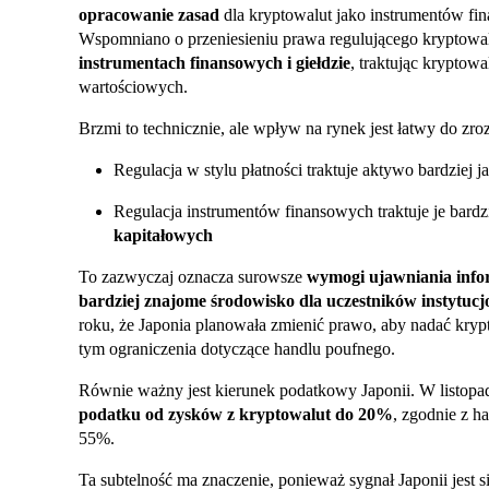
opracowanie zasad
dla kryptowalut jako instrumentów fi
Wspomniano o przeniesieniu prawa regulującego kryptowa
instrumentach finansowych i giełdzie
, traktując kryptow
wartościowych.
Brzmi to technicznie, ale wpływ na rynek jest łatwy do zro
Regulacja w stylu płatności traktuje aktywo bardziej 
Regulacja instrumentów finansowych traktuje je bardzi
kapitałowych
To zazwyczaj oznacza surowsze
wymogi ujawniania info
bardziej znajome środowisko dla uczestników instytuc
roku, że Japonia planowała zmienić prawo, aby nadać kry
tym ograniczenia dotyczące handlu poufnego.
Równie ważny jest kierunek podatkowy Japonii. W listop
podatku od zysków z kryptowalut do 20%
, zgodnie z h
55%.
Ta subtelność ma znaczenie, ponieważ sygnał Japonii jest s