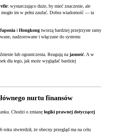
refie
: wystarczająco duże, by mieć znaczenie, ale
cji mogło im w pełni zaufać. Dobra wiadomość — ta
Japonia
i
Hongkong
tworzą bardziej przejrzyste ramy
owane, nadzorowane i włączane do systemu
uźnienie lub ograniczenia. Reagują na
jasność
. A w
k dla tego, jak może wyglądać bardziej
głównego nurtu finansów
erunku. Chodzi o zmianę
logiki prawnej dotyczącej
6 roku stwierdził, że obecny przegląd ma na celu