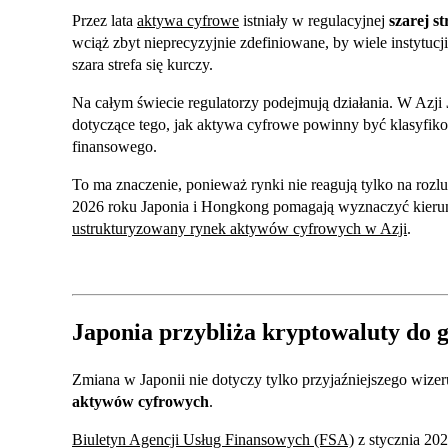
Przez lata
aktywa cyfrowe
istniały w regulacyjnej
szarej st
wciąż zbyt nieprecyzyjnie zdefiniowane, by wiele instytu
szara strefa się kurczy.
Na całym świecie regulatorzy podejmują działania. W Azji
dotyczące tego, jak aktywa cyfrowe powinny być klasyfik
finansowego.
To ma znaczenie, ponieważ rynki nie reagują tylko na rozl
2026 roku Japonia i Hongkong pomagają wyznaczyć kierune
ustrukturyzowany rynek aktywów cyfrowych w Azji
.
Japonia przybliża kryptowaluty do 
Zmiana w Japonii nie dotyczy tylko przyjaźniejszego wiz
aktywów cyfrowych
.
Biuletyn Agencji Usług Finansowych (FSA)
z stycznia 202