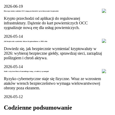
2026-06-19
Dlaczego statuty zaufania OCC mogą przekształcić przechowywanie kryptowalut
Krypto przechodzi od aplikacji do regulowanej
infrastruktury. Dążenie do kart powierniczych OCC
sygnalizuje nową erę dla usług powierniczych.
2026-05-14
Jak bezpiecznie wymieniać aktywa kryptowalutowe w 2026 roku
Dowiedz się, jak bezpiecznie wymieniać kryptowaluty w
2026: wybieraj bezpieczne giełdy, sprawdzaj sieci, zarządzaj
poślizgiem i chroń aktywa.
2026-05-14
Ataki z użyciem klucza francuskiego rosną, a traderzy są następni
Ryzyko cybernetyczne staje się fizyczne. Wraz ze wzrostem
ataków wrench bezpieczeństwo wymaga wielowarstwowej
obrony poza ekranem.
2026-05-12
Codzienne podsumowanie