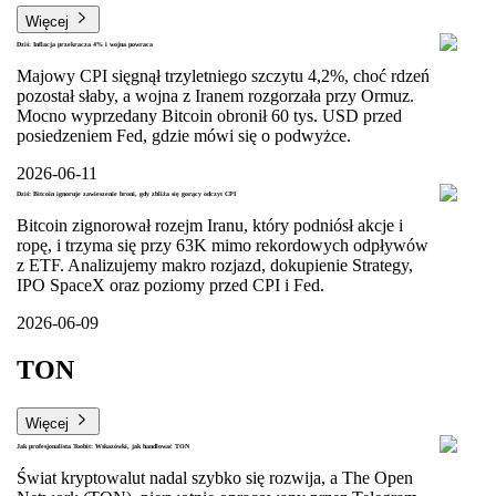
Więcej
Dziś: Inflacja przekracza 4% i wojna powraca
Majowy CPI sięgnął trzyletniego szczytu 4,2%, choć rdzeń
pozostał słaby, a wojna z Iranem rozgorzała przy Ormuz.
Mocno wyprzedany Bitcoin obronił 60 tys. USD przed
posiedzeniem Fed, gdzie mówi się o podwyżce.
2026-06-11
Dziś: Bitcoin ignoruje zawieszenie broni, gdy zbliża się gorący odczyt CPI
Bitcoin zignorował rozejm Iranu, który podniósł akcje i
ropę, i trzyma się przy 63K mimo rekordowych odpływów
z ETF. Analizujemy makro rozjazd, dokupienie Strategy,
IPO SpaceX oraz poziomy przed CPI i Fed.
2026-06-09
TON
Więcej
Jak profesjonalista Toobit: Wskazówki, jak handlować TON
Świat kryptowalut nadal szybko się rozwija, a The Open