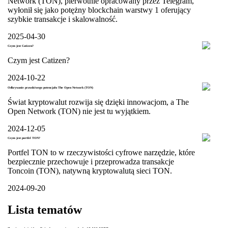
Network (TON), pierwotnie opracowany przez Telegram,
wyłonił się jako potężny blockchain warstwy 1 oferujący
szybkie transakcje i skalowalność.
2025-04-30
Czym jest Catizen?
Czym jest Catizen?
2024-10-22
Odkrywanie prawdziwego potencjału The Open Network (TON)
Świat kryptowalut rozwija się dzięki innowacjom, a The
Open Network (TON) nie jest tu wyjątkiem.
2024-12-05
Czym jest portfel TON?
Portfel TON to w rzeczywistości cyfrowe narzędzie, które
bezpiecznie przechowuje i przeprowadza transakcje
Toncoin (TON), natywną kryptowalutą sieci TON.
2024-09-20
Lista tematów