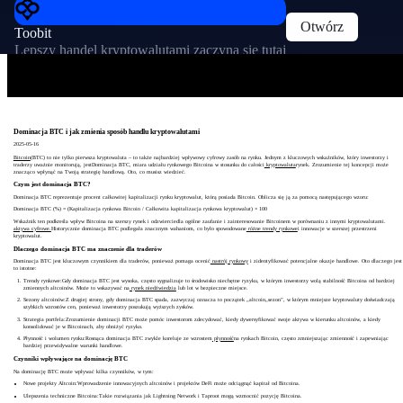
Otwórz
Toobit
Lepszy handel kryptowalutami zaczyna się tutaj
Dominacja BTC i jak zmienia sposób handlu kryptowalutami
2025-05-16
Bitcoin
(BTC) to nie tylko pierwsza kryptowaluta – to także najbardziej wpływowy cyfrowy zasób na rynku. Jednym z kluczowych wskaźników, który inwestorzy i
traderzy uważnie monitorują, jestDominacja BTC, miara udziału rynkowego Bitcoina w stosunku do całości
kryptowaluta
rynek. Zrozumienie tej koncepcji może
znacząco wpłynąć na Twoją strategię handlową. Oto, co musisz wiedzieć.
Czym jest dominacja BTC?
Dominacja BTC reprezentuje procent całkowitej kapitalizacji rynku kryptowalut, którą posiada Bitcoin. Oblicza się ją za pomocą następującego wzoru:
Dominacja BTC (%) = (Kapitalizacja rynkowa Bitcoin / Całkowita kapitalizacja rynkowa kryptowalut) × 100
Wskaźnik ten podkreśla wpływ Bitcoina na szerszy rynek i odzwierciedla ogólne zaufanie i zainteresowanie Bitcoinem w porównaniu z innymi kryptowalutami.
aktywa cyfrowe.
Historycznie dominacja BTC podlegała znacznym wahaniom, co było spowodowane
różne trendy rynkowe
i innowacje w szerszej przestrzeni
kryptowalut.
Dlaczego dominacja BTC ma znaczenie dla traderów
Dominacja BTC jest kluczowym czynnikiem dla traderów, ponieważ pomaga ocenić
nastrój rynkowy
i zidentyfikować potencjalne okazje handlowe. Oto dlaczego jest
to istotne:
Trendy rynkowe:Gdy dominacja BTC jest wysoka, często sygnalizuje to środowisko niechętne ryzyku, w którym inwestorzy wolą stabilność Bitcoina od bardziej
zmiennych altcoinów. Może to wskazywać na
rynek niedźwiedzia
lub lot w bezpieczne miejsce.
Sezony altcoinów:Z drugiej strony, gdy dominacja BTC spada, zazwyczaj oznacza to początek „altcoin„sezon”, w którym mniejsze kryptowaluty doświadczają
szybkich wzrostów cen, ponieważ inwestorzy poszukują wyższych zysków.
Strategia portfela:Zrozumienie dominacji BTC może pomóc inwestorom zdecydować, kiedy dywersyfikować swoje aktywa w kierunku altcoinów, a kiedy
konsolidować je w Bitcoinach, aby obniżyć ryzyko.
Płynność i wolumen rynku:Rosnąca dominacja BTC zwykle koreluje ze wzrostem
płynność
na rynkach Bitcoin, często zmniejszając zmienność i zapewniając
bardziej przewidywalne warunki handlowe.
Czynniki wpływające na dominację BTC
Na dominację BTC może wpływać kilka czynników, w tym:
Nowe projekty Altcoin:Wprowadzenie innowacyjnych altcoinów i projektów DeFi może odciągnąć kapitał od Bitcoina.
Ulepszenia techniczne Bitcoina:Takie rozwiązania jak Lightning Network i Taproot mogą wzmocnić pozycję Bitcoina.