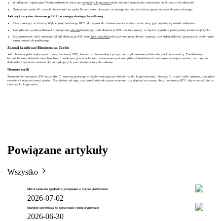
Wiadomości regulacyjne:Ważne ogłoszenia dotyczące
regulacja kryptowalut
może zmienić nastawienie inwestorów do Bitcoina lub odwrotnie.
Nastawienie rynku:W czasach niepewności na rynku Bitcoin często korzysta ze swojego statusu najbardziej ugruntowanego aktywu cyfrowego.
Jak wykorzystać dominację BTC w swojej strategii handlowej
Czas inwestycji w altcoiny:Wykorzystuj dominację BTC jako sygnał do zainwestowania kapitału w altcoiny, gdy pojawią się oznaki osłabienia.
Zarządzanie ryzykiem:Rozważ zmniejszenie
altcoin
ekspozycja, jeśli dominacja BTC zacznie rosnąć, co będzie sygnałem potencjalnej konsolidacji rynku.
Rozpoznawanie cykli rynkowych:Śledź dominację BTC obok
inne wskaźniki
takie jak wolumen obrotu i nastroje, aby zidentyfikować potencjalne cykle rynku
wzrostowego lub spadkowego.
Zacznij handlować Bitcoinem na Toobit
Jeśli chcesz w pełni wykorzystać trendy dominacji BTC, handel na niezawodnej i przyjaznej użytkownikowi platformie jest koniecznością.
Toobit
oferuje
bezproblemowe doświadczenie handlowe z konkurencyjnymi opłatami, zaawansowanymi narzędziami handlowymi i solidnym zabezpieczeniem, co czyni go
doskonałym wyborem zarówno dla początkujących, jak i doświadczonych traderów.
Ostatnie myśli
Zrozumienie dominacji BTC może dać Ci znaczną przewagę w ciągle ewoluującym świecie handlu kryptowalutami. Pomaga Ci czytać cykle rynkowe, zarządzać
ryzykiem i optymalizować portfel. Niezależnie od tego, czy jesteś doświadczonym traderem, czy dopiero zaczynasz, śledź dominację BTC, aby utrzymać się na
czele rynku kryptowalut.
Powiązane artykuły
Wszystko
MiCA zamienia zgodność z przepisami w ryzyko platformowe
2026-07-02
Margines portfelowy to dojrzewanie rynku kryptowalut
2026-06-30