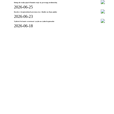
Dostęp do tradycyjnych finansów staje się przewagą strukturalną
2026-06-25
Ryzyko w kryptowalutach przesuwa się z błędów na ślepe punkty
2026-06-23
Tydzień Fed może zresetować ryzyko na rynku kryptowalut
2026-06-18