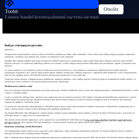
Otwórz
Toobit
Lepszy handel kryptowalutami zaczyna się tutaj
Banki po cichu kupują kryptowaluty
2026-05-22
Zaangażowanie instytucjonalne w aktywa cyfrowe przechodzi transformację. Banki, domy maklerskie i firmy inwestycyjne budują ekspozycję poprzez regulowane
instrumenty, wychodząc poza spekulacyjny charakter wcześniejszych cykli rynkowych.
Japońskie SBI i Rakuten podobno opracowują wewnętrznie fundusze inwestycyjne w kryptowaluty, podczas gdy włoski Intesa Sanpaolo rozszerzył swoje portfolio
aktywów cyfrowych. Te wydarzenia podkreślają rynkową rzeczywistość, w której adopcja instytucjonalna funkcjonuje jako proceduralne, zgodne z przepisami ramy
działania.
Ta zmiana wpływa na cały ekosystem, ponieważ podstawowe pytanie przesuwa się z oceny dostępu na standaryzację odpowiedzialnych struktur aktywów.
Zarządzający majątkiem coraz częściej lokują kapitał poprzez fundusze inwestycyjne, struktury powiernicze, regulowane półki produktowe i ETF-y kryptowalutowe,
które łącznie osiągnęły prawie 120 miliardów dolarów aktywów pod zarządzaniem w maju 2026 roku.
Tradycyjne finanse działają w długoterminowej perspektywie, stopniowo określając, które aspekty aktywów cyfrowych pasują do standardowych modeli nadzoru. Ta
normalizacja zależy całkowicie od zaktualizowanej przejrzystości regulacyjnej.
Wyjście poza rynkowy szum
Przez lata instytucje traktowały kryptowaluty jak ryzyko reputacyjne. Niektóre handlowały nimi po cichu, inne eksperymentowały z infrastrukturą blockchain, a wiele
czekało, aż przepisy nadążą.
Ta gra w oczekiwanie dobiega końca, ponieważ ramy regulacyjne stają się bardziej przejrzyste. Ruch Japonii w kierunku przeklasyfikowania kryptowalut w ramach
modelu bardziej przypominającego instrumenty finansowe daje dużym firmom jaśniejszą ścieżkę do tworzenia produktów, które są zrozumiałe dla inwestorów,
zespołów ds. zgodności i komitetów ryzyka.
Ta zmiana ma znaczenie dla rynków globalnych. Gdy główni krajowi gracze opracowują wewnętrznie fundusze inwestycyjne w kryptowaluty, przygotowują się na
rynek, w którym aktywa cyfrowe są bliżej głównego nurtu produktów majątkowych.
Na przykład SBI Global Asset Management z Japonii planuje zwiększyć swoje nadchodzące oferty funduszy cyfrowych do około 5 bilionów jenów, czyli prawie 32
miliardów dolarów, w ciągu trzech lat od uruchomienia.
Aby uzyskać szerszy kontekst regulacyjny, warto zapoznać się z przewodnikiem Toobit dotyczącym
tego, jak Japonia i Hongkong przepisują zasady dotyczące
aktywów cyfrowych
, który wyjaśnia, dlaczego klasyfikacja i licencjonowanie działają jako główne katalizatory adopcji.
Instytucje wybierają swoich faworytów
Ten instytucjonalny impuls wykracza poza azjatyckie centra regulacyjne i sięga europejskiej infrastruktury bankowej. W Europie konkretne zmiany w alokacji
pokazują, jak duże firmy zarządzają swoimi bilansami.
Dane z włoskiego Intesa Sanpaolo pokazują zwiększoną ekspozycję na kryptowaluty w pierwszym kwartale 2026 roku do około 235 milionów dolarów, dodając aktywa