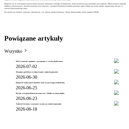
Skupienie się na tych korporacyjnych danych pozwala dostosować strategię do podmiotów, które przemieszczają największe pule kapitału. Monitorowanie ekspansji
funduszy inwestycyjnych, aktywów powierniczych instytucji i ujawnień bilansowych banków pokazuje, gdzie buduje się trwały impuls, ugruntowując decyzje w
realiach dojrzewającego rynku.
Ten artykuł ma charakter wyłącznie informacyjny i nie stanowi porady finansowej. Zawsze przeprowadzaj własne badania (DYOR).
Powiązane artykuły
Wszystko
MiCA zamienia zgodność z przepisami w ryzyko platformowe
2026-07-02
Margines portfelowy to dojrzewanie rynku kryptowalut
2026-06-30
Dostęp do tradycyjnych finansów staje się przewagą strukturalną
2026-06-25
Ryzyko w kryptowalutach przesuwa się z błędów na ślepe punkty
2026-06-23
Tydzień Fed może zresetować ryzyko na rynku kryptowalut
2026-06-18