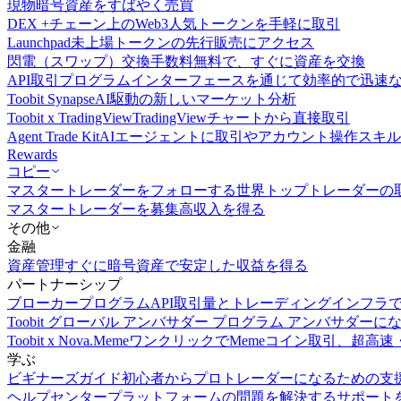
現物
暗号資産をすばやく売買
DEX +
チェーン上のWeb3人気トークンを手軽に取引
Launchpad
未上場トークンの先行販売にアクセス
閃電（スワップ）交換
手数料無料で、すぐに資産を交換
API取引
プログラムインターフェースを通じて効率的で迅速
Toobit Synapse
AI駆動の新しいマーケット分析
Toobit x TradingView
TradingViewチャートから直接取引
Agent Trade Kit
AIエージェントに取引やアカウント操作スキ
Rewards
コピー
マスタートレーダーをフォローする
世界トップトレーダーの
マスタートレーダーを募集
高収入を得る
その他
金融
資産管理
すぐに暗号資産で安定した収益を得る
パートナーシップ
ブローカープログラム
API取引量とトレーディングインフラ
Toobit グローバル アンバサダー プログラム
アンバサダーに
Toobit x Nova.Meme
ワンクリックでMemeコイン取引、超高速
学ぶ
ビギナーズガイド
初心者からプロトレーダーになるための支
ヘルプセンター
プラットフォームの問題を解決するサポート