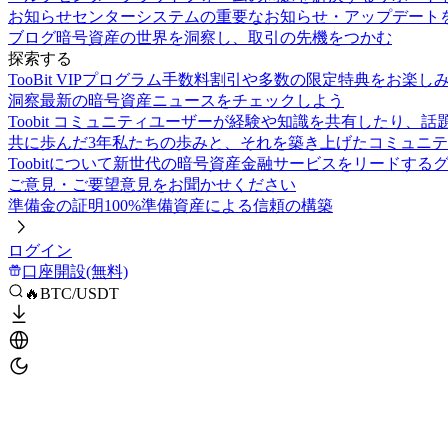
お知らせセンター
システムの重要なお知らせ・アップデート
ブログ
暗号資産の世界を洞察し、取引の先機をつかむ
探索する
TooBit VIPプログラム
手数料割引や多数の限定特典をお楽し
洞察
最新の暗号資産ニュースをチェックしよう
Toobit コミュニティ
ユーザーが経験や知識を共有したり、話
共に歩んだ3年
私たちの歩みと、それを築き上げたコミュニテ
Toobitについて
新世代の暗号資産金融サービスをリードする
ご意見・ご要望
意見をお聞かせください
準備金の証明
100%準備資産による信頼の構築
ログイン
口座開設(無料)
🔥BTC/USDT