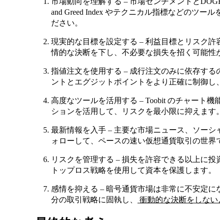
市場動向を理解する – 市場センチメントとDOGEの
and Greed Index やテクニカル指標など
ださい。
現実的な目標を設定する – 利益目標とリスク
情的な決断を下し、不必要な損失を招く可能性
指値注文を使用する – 成行注文のみに依存す
ントとエグジットポイントをより正確に制御し
高度なツールを活用する – Toobit のチャ
ションを活用して、リスクを最小限に抑えます
最新情報を入手 – 主要な市場ニュース、ソーシャ
ォローして、ペースの速い仮想通貨取引の世界
リスクを管理する – 損失を許容できる以上に
トップロス戦略を使用して資本を保護します。
感情を抑える – 暗号通貨市場は非常に不安定
分の取引戦略に固執し、
衝動的な決断をしない