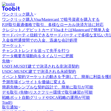
ワンクリック購入
ワンクリック購入
Visa/Mastercard で暗号資産を購入する
P2P取引
最適価格で取引、多様なローカル決済方法に対応
クレジット／デビットカード
VisaまたはMastercardで簡単入金
サードパーティ
信頼できるサードパーティで多様な支払い方
入金
仮想通貨間での入金、迅速な会計処理
マーケット
チャンス
トレンドを追って先手を打つ
データ概要
市場動向をタイムリーに把握
先物
USDT-M
USDT建てで決済される非決済契約
USDC-M
USDC建てで決済される永続契約
イベント契約
マーケットの動きを予測して、簡単に利益を獲
予測市場
インサイトを価値に変える
簡易先物
シンプルな契約設計で、簡単に取引が可能
デモ取引 (先物)
リスクフリー環境で取引練習が可能
戦略ボット
自動グリッドやDCA戦略の運用が可能
TradFi
取引通知