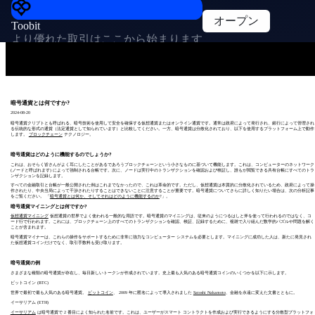
オープン
Toobit
より優れた取引はここから始まります
暗号通貨とは何ですか?
2024-08-20
暗号通貨クリプトとも呼ばれる、暗号技術を使用して安全を確保する仮想通貨またはオンライン通貨です。通常は政府によって発行され、銀行によって管理され
る伝統的な形式の通貨（法定通貨として知られています）と比較してください。一方、暗号通貨は分散化されており、以下を使用するプラットフォーム上で動作
します。
ブロックチェーン
テクノロジー。
暗号通貨はどのように機能するのでしょうか?
これは、おそらく皆さんがよく耳にしたことがあるであろうブロックチェーンという小さなものに基づいて機能します。これは、コンピューターのネットワーク
(ノードと呼ばれます) によって強制される台帳です。次に、ノードは実行中のトランザクションを確認および検証し、誰もが閲覧できる共有台帳にすべてのトラ
ンザクションを記録します。
すべての金融取引と台帳が一般公開された例はこれまでなかったので、これは革命的です。ただし、仮想通貨は本質的に分散化されているため、政府によって操
作されたり、中央当局によって干渉されたりすることはできないことに注意することが重要です。暗号通貨についてさらに詳しく知りたい場合は、次の分析記事
をご覧ください。 「
暗号通貨とは何か、そしてそれはどのように機能するのか
?」。
暗号通貨マイニングとは何ですか?
仮想通貨マイニング
仮想通貨の世界でよく使われる一般的な用語です。暗号通貨のマイニングは、従来のようにつるはしと斧を使って行われるのではなく、コ
ード行で行われます。これには、ブロックチェーン上のすべてのトランザクションを確認、検証、記録するために、複雑で入り組んだ数学的パズルや問題を解く
ことが含まれます。
暗号通貨マイナーは、これらの操作をサポートするために非常に強力なコンピューター システムを必要とします。マイニングに成功した人は、新たに発見され
た仮想通貨コインだけでなく、取引手数料も受け取ります。
暗号通貨の例
さまざまな種類の暗号通貨が存在し、毎日新しいトークンが作成されています。史上最も人気のある暗号通貨コインのいくつかを以下に示します。
ビットコイン (BTC)
世界で最初で最も人気のある暗号通貨。
ビットコイン
、 2009 年に匿名によって導入されました
Satoshi Nakamoto
、金融を永遠に変えた文書とともに。
イーサリアム (ETH)
イーサリアム
は暗号通貨で 2 番目によく知られた名前です。これは、ユーザーがスマート コントラクトを作成および実行できるようにする分散型プラットフォ