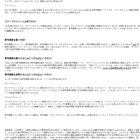
ームです。そのトークンはイーサ、より一般的にはETHと呼ばれます。
ライトコイン
2011 年に誕生し、ビットコインの金に匹敵するものと考えられているライトコインは、かなり人気のある暗号通貨トークンです。トランザクション時間が短縮
され、ユーザーの間で非常に好まれており、異なるハッシュ アルゴリズムも使用されます。
ステーブルコインとは何ですか?
その名前が示すように、ステーブルコインの価値は安定しています。これは、ステーブルコインが法定通貨に関連付けられているため、担保があるためです。例
としては、米ドルに固定されたステーブルコインである USDT があります。暗号通貨にはユーザーが投資できるステーブルコインがいくつかありますが、大き
な報酬は得られません。
暗号通貨を稼ぐ方法?
暗号通貨のマイニング、暗号通貨の取引、暗号通貨のステーキングなどのアクティビティを通じて暗号通貨を獲得できます。に参加することもできます
DeFi
流
動性の提供やトークンファーミングなどの活動。また、私たちはユーザーに、（Toobit で行ったように）エアドロップ コンテストでチャンスを掴み、サービス
に対する暗号通貨の支払いを受け入れることを奨励します。
暗号通貨を購入するにはどうすればよいですか?
Toobit などの暗号通貨取引所で暗号通貨を購入できます。 Toobit は、最新の暗号通貨トークン、スマート コントラクトなどを最低料金で提供します。ユーザー
は、法定通貨、クレジット カード、またはその他の暗号通貨を使用して暗号通貨を購入できます。一部のプラットフォームでは、セキュリティ目的のための本
人確認プロセスを含むプロファイルへのサインアップが必要な場合があることに注意してください。チェックアウト
Toobit で仮想通貨を購入する方法
詳細につ
いては。
暗号通貨を保管するにはどうすればよいですか?
ユーザーが所有する暗号通貨を保存するには、いくつかの方法があります。
ホットウォレット
ホットウォレットとは、インターネットに接続されたウォレットのことです。ホット ウォレットの例には、E ウォレット、モバイル ウォレット、デスクトップ
ウォレットなどがあります。ホットウォレットは、いつでもどこでも暗号通貨を閲覧できる利便性を提供します。ただし、このため、ホットウォレットはオンラ
インの脅威の影響を受けやすくなります。
コールドウォレット
コールドウォレットとは、インターネットに接続されていないウォレットのことです。コールド ウォレットの例には、ペーパー ウォレットやハードウェア ウォ
レットが含まれます。コールド ウォレットは、オンライン ハッキングの影響をまったく受けないため、ホット ウォレットよりも高いセキュリティを提供しま
す。ただし、コールドウォレットは無敵ではなく、依然として強盗やその他の形態の自然災害の影響を受けやすいです。
暗号通貨について詳しく知りたい場合は、暗号通貨、ブロックチェーン、DeFi などに関する新しい記事があるトゥービット アカデミーをチェックしてくださ
い。
免責事項: この記事は、一般的な情報および教育目的のみを目的として提供されています。これはいかなる種類の表明または保証でもありません。財務上、法律
上、またはその他の専門的なアドバイスとして解釈されるべきではなく、特定の製品やサービスの購入を推奨するものでもありません。ユーザーは、適切な専門
アドバイザーから独自のアドバイスを求める必要があります。デジタル資産の価格は変動する可能性があり、投資価値が上下する可能性があります。すべてのユ
ーザーは自身の投資決定に対して単独で責任を負い、Toobit Academy は被る可能性のある損失に対して責任を負いません。 Toobit Academy のこの資料は、財