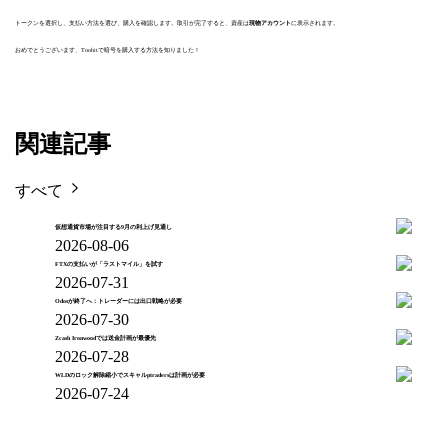
トークンを選択し、支払い方法を選び、購入を確認します。取引が完了すると、資産は
現物アカウント
に表示されます。
おめでとうございます、Toobitで暗号を購入する方法を知りました！
関連記事
すべて
仮想通貨市場が注目する9月の利上げ見通し
2026-08-06
FTXの支払いが「ラストマイル」を試す
2026-07-31
Odosが終了へ：トレーダーには出口戦略が必要
2026-07-30
Zcash Ironwoodでは送金計画が最優先
2026-07-28
WLDのロック解除縮小でスキャルptradersは計画が必要
2026-07-24