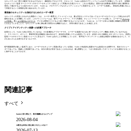
セキュリティは一度だけ解決できるものではなく、継続的なプロセスです。だからこそ、Toobit は自社のプラットフォームを以下の対象としています。 定期的
なセキュリティ監査 サードパーティのサイバーセキュリティ会社によって実施される侵入テスト。これらの監査は、悪意のある攻撃者が悪用する前に脆弱性を
発見して修正するように設計されています。 Toobit は、プロアクティブなセキュリティ レビューに投資することで、ユーザーを保護し、潜在的な脅威に先んじ
て対処するという長期的な取り組みを示しています。
最前線のセキュリティを強化するためのユーザー教育
セキュリティの見落とされがちな側面の 1 つは、 ユーザー教育そしてトゥービットは、最も安全なシステムであってもユーザーのエラーによって損なわれる可
能性があることを理解しています。このプラットフォームは、電子メール アラート、アプリ内通知、ナレッジ ベース リソースを通じて、ユーザーが
フィッシ
ング詐欺、
選ぶ
より強力なパスワード
、デジタル環境のリスクをより深く理解できるようになります。 Toobit は、ユーザーが自らの保護に積極的な役割を果
たせるようにすることで、セキュリティが単に舞台裏で管理される機能ではなく、共同の責任であることを保証します。
クリプトアイデンティティ保護への多層アプローチ
結局のところ、Toobit を他と区別しているのは、その多層的なアプローチです。ユーザーを保護するために単一のセキュリティ機能に依存しているのではな
く、テクノロジー、ポリシー、事前対応策を戦略的に組み合わせて、総合的な防御システムを提供しています。必須の 2FA や厳格な KYC ポリシーから、高度な
監視ツールやオフライン資産ストレージに至るまで、Toobit は次のことを明確にしています。 暗号化アイデンティティと資産は保護する価値があるそして、そ
のためにさらなる努力をするつもりです。
暗号通貨業界が厳しい監視下にあり、ユーザーのセキュリティ意識が高まっている現在、Toobit の包括的な保護モデルは歓迎される標準です。初めてのトレー
ダーであっても、熟練した投資家であっても、自分の身元が安全であることがわかれば、最も重要なこと、つまり自信を持ってポートフォリオを成長させること
に集中することができます。
関連記事
すべて
Toobitに切り替えて、取引報酬をさらにアップ
2026-08-04
AI取引は本当に初心者にやさしいのか？
2026-07-13