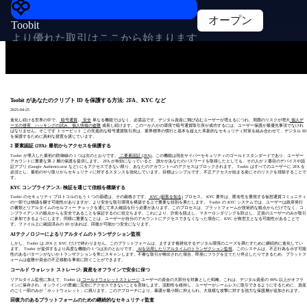
オープン
Toobit
より優れた取引はここから始まります
Toobit があなたのクリプト ID を保護する方法: 2FA、KYC など
2025-04-25
進化し続ける世界の中で、
暗号通貨
、
安全
単なる機能ではなく、必需品です。デジタル資産に飛び込むユーザーが増えるにつれ、周囲のリスクが増大
個人デ
ータの侵害、ハッキングの試み、個人情報の盗難
成長し続けます。この一か八かの環境で暗号通貨取引所が成功するには、ユーザー保護が最優先事項でなけれ
ばなりません。そこです トゥービット この先進的な暗号通貨取引所は、業界標準の慣行と基本を超えた革新的なセキュリティ対策を組み合わせて、デジタル ID
を保護するために真剣な措置を講じています。
2 要素認証 (2FA): 最初からアクセスを保護する
Toobit が導入した最初の防御線の 1 つは次のとおりです。
二要素認証 (2FA)
。この機能は現在サイバーセキュリティのゴールドスタンダードであり、ユーザー
アカウントに重要な第 2 層の保護を提供します。 2FA が有効になっていると、誰かがあなたのパスワードを取得したとしても、その人が 2 番目のデバイスや認
証アプリ (Google Authenticator など) にもアクセスできない限り、あなたのアカウントへのアクセスはブロックされます。 Toobit はすべてのユーザーに 2FA を
必須とし、最初のやり取りからセキュリティに対するスタンスを強化しています。目標はシンプルです。不正アクセスが始まる前にそのリスクを排除することで
す。
KYC コンプライアンス: 検証を通じて信頼を構築する
Toobit のセキュリティ プロトコルのもう 1 つの基礎は、その厳格さです。
KYC (顧客を知る)
プロセス。 KYC 要件は、匿名性を重視する仮想通貨コミュニティ
の一部では物議を醸す可能性がありますが、より安全な取引環境を構築する上で重要な役割を果たします。 Toobit の KYC システムでは、ユーザーは政府発行
の書類とリアルタイムのセルフィー チェックを通じて本人確認を行う必要があります。このプロセスは、プラットフォームが技術的な観点からだけでなく、コ
ンプライアンスの観点からも安全であることを保証するのに役立ちます。これにより、詐欺を阻止し、マネーロンダリングを防止し、正規のユーザーのみが取引
に参加できるようにします。同様に重要なことは、ユーザーが自分のアカウントにアクセスできなくなった場合に、KYC が救世主となる可能性があることで
す。ファイル上に確認済みの ID があれば、回復が可能かつ安全になります。
AIテクノロジーによるリアルタイムのトランザクション監視
しかし、Toobit は 2FA と KYC だけで終わりません。このプラットフォームは、ますます複雑化するデジタル環境のニーズを満たすために継続的に進化してい
ます。 Toobit が提供するより高度な機能の 1 つは次のとおりです。
AIを活用したリアルタイムのトランザクション監視
。このシステムは、不正行為を示す可能
性のあるパターンがないかトランザクションを常にスキャンします。不審な取引が検出された場合、即座にフラグを立てたり停止したりできるため、プラットフ
ォームは盗難や資金の不正移動を事前に防ぐことができます。
コールド ウォレット ストレージ: 資産をオフラインで安全に保つ
リアルタイム監視に加えて、Toobit は
コールドウォレットストレージ
ユーザーの資金の大部分を対象とした戦略。これは、デジタル資産の 90% 以上がオフラ
インに保存され、オンラインの脅威に完全にアクセスできないことを意味します。流動性を維持し、ユーザーがシームレスに取引できるようにするために、資産
のごく一部のみが「ホットウォレット」に残ります。このアプローチにより、暴露が最小限に抑えられ、大規模な攻撃に対する強力な保護層が追加されます。
回復力のあるプラットフォームのための継続的なセキュリティ監査