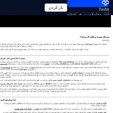
باز کردن
Toobit
آغاز معاملات در هر لحظه
سی‌فای چیست و چگونه کار می‌کند؟
2026-04-16
امور مالی متمرکز یا CeFi همچنان
ستون فقرات
نحوه تعامل بیشتر مردم با پول است. اگر از بانک، یک اپلیکیشن
رمزارز
، یک پلتفرم پرداخت یا یک صرافی CeFi استفاده
می‌کنید، در واقع از امور مالی متمرکز بهره می‌برید.
این راهنما توضیح می‌دهد که امور مالی متمرکز (CeFi) چیست، چگونه کار می‌کند، جایگاه آن در دنیای مالی کجاست و چرا هنوز اهمیت دارد.
امور مالی متمرکز (CeFi) چیست؟
امور مالی متمرکز به سیستمی اشاره دارد که در آن
واسطه‌های مورد اعتماد
تراکنش‌ها را تسهیل می‌کنند، دارایی‌ها را نگهداری می‌کنند، پرداخت‌ها را پردازش می‌کنند و
است.
، این شامل
بانک‌ها
،
کارگزاری‌ها
،
شبکه‌های کارت
و
پردازشگرهای پرداخت
مالی سنتی (TradFi)
خدمات مالی مانند وام‌دهی ارائه می‌دهند. در سیستم‌های
و سایر پلتفرم‌های CeFi است که به کاربران کمک می‌کنند رمزارز بخرند، بفروشند، دارایی‌های خود را مدیریت کنند یا
صرافی‌های متمرکز (CEX)
در دنیای رمزارز، این شامل
استفاده کنند.
از خدمات CeFi از طریق یک
مرجع متمرکز
CeFi توسط سازمان‌های قابل شناسایی با
مسئولیت قانونی
، کنترل‌های داخلی و تیم‌های انطباق اداره می‌شود. هنگامی که کاربران پول فیات یا رمزارز را در یک پلتفرم
واریز می‌کنند، این وجوه معمولاً توسط نهادهای متمرکز نگهداری می‌شود که حضانت، تراکنش‌ها و ترازها را از طریق سیستم‌های داخلی مدیریت می‌کنند، نه صرفاً از طریق
بلاک‌چین عمومی.
فعالیت می‌کنند و به طور فزاینده‌ای تحت تأثیر الزامات انطباق قانونی قرار دارند.
این پلتفرم‌ها تحت
ساختارهای حاکمیتی رسمی
قوانین شفاف‌تری برای ارائه‌دهندگان خدمات رمزارزی ایجاد کرده است، در حالی که
هنگ‌کنگ
چارچوب
مقررات بازار دارایی‌های رمزارزی (MiCA)
در اتحادیه اروپا،
دارایی مجازی دارای مجوز خود را از طریق نقشه راه کمیسیون اوراق بهادار و آتی (SFC) گسترش می‌دهد.
CeFi دهه‌ها پیش از رمزارز وجود داشته است. بورس‌های سنتی، شبکه‌های کارت مانند Visa و Mastercard و اپلیکیشن‌های پرداخت دیجیتال مانند PayPal همگی بخشی از
امور مالی متمرکز هستند. رمزارز این مدل را اختراع نکرد، بلکه فقط یک طبقه دارایی جدید به آن افزود.
ویژگی‌های کلیدی CeFi
نگهداری متمرکز
: پلتفرم‌ها دارایی‌های مشتریان را نگهداری کرده و کلیدهای خصوصی را به نمایندگی از کاربران مدیریت می‌کنند، که اصطکاک را کاهش می‌دهد اما
کنترل را متمرکز می‌کند.
: بیشتر پلتفرم‌های CeFi برای انطباق قانونی و کنترل ریسک نیاز به تأیید هویت دارند.
/ الزامات ضد پولشویی (AML)
احراز هویت مشتری (KYC)
دفاتر سفارش خارج از زنجیره
: دفترکل‌های داخلی و موتورهای تطبیق به پلتفرم‌ها اجازه می‌دهند تراکنش‌ها را سریع‌تر انجام دهند، اغلب با اصطکاک کمتر نسبت به