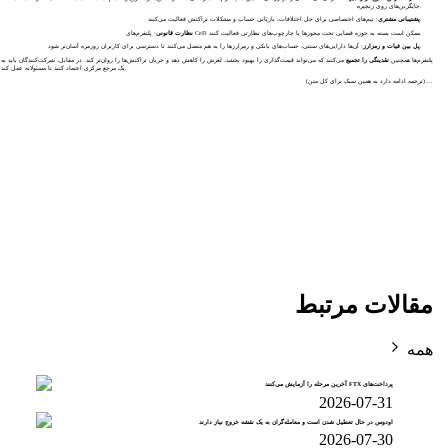
جایگزین‌های روی زنجیره.
: تیم‌های اختصاصی برای حل اختلافات، بازیابی حساب و مشکلات تراکنش فعالیت می‌کنند.
پشتیبانی مشتری
: پلتفرم‌های CeFi ممکن است بسته به حوزه قضایی تحت مجوزها یا چارچوب‌های نظارتی فعالیت کنند.
نظارت قانونی
: آن‌ها دارایی‌های سنتی، حساب‌های بانکی و رمزارزها را به هم متصل می‌کنند تا دسترسی برای کاربران روزمره آسان‌تر شود.
پل بین فیات و رمزارز
پلتفرم‌ها همچنین
نقدینگی را تجمیع
می‌کنند که می‌تواند قیمت‌گذاری را بهبود بخشد، لغزش را کاهش دهد و جریان تراکنش‌ها را روان‌تر کند. در مقابل، شرکت‌کنندگان باید به
یک مرجع مرکزی اعتماد کنند تا مسئولانه عمل کند.
... (ترجمه ادامه دارد به همین سبک برای کل متن)
مقالات مرتبط
همه
پرداخت‌های FTX آخرین مرحله را آزمایش می‌کنند
2026-07-31
اودوس در حال تعطیل شدن است و معامله‌گران به یک نقشه خروج نیاز دارند
2026-07-30