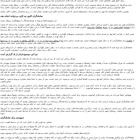
زمان دقیق هنوز نامشخص است. آنچه تغییر کرده، این است که بحث قابل اندازه‌گیری‌تر شده و همین امر توجه نهادی را حتی بدون تهدید فوری تسریع می‌کند.
برای صرافی‌ها، این موضوع بیشتر یک مسئله سیستمی است تا بازاریابی. معامله‌گران سال‌ها وعده‌های کلی درباره معماری امنیتی و نگهداری در سطح نهادی شنیده‌اند.
خطر کوانتومی پرسش مشخص‌تری را مطرح می‌کند: آیا طراحی نگهداری پلتفرم می‌تواند پیش از آنکه تهدیدهای آینده از حالت نظری خارج شوند، تکامل یابد؟
همچنین نکته‌ای ناخوشایند اما مهم را مطرح می‌کند: سیستم‌های قدیمی که امروز «به‌اندازه کافی امن» هستند، ممکن است در رژیم محاسباتی متفاوت کافی نباشند.
معامله‌گران اکنون چه کاری می‌توانند انجام دهند
این موضوع فقط مربوط به توسعه‌دهندگان یا پژوهشگران پروتکل نیست.
معامله‌گران هنوز چند متغیر مهم را کنترل می‌کنند. انتخاب پلتفرم، حفاظت از حساب، کنترل برداشت و مدیریت کیف‌پول همگی زمانی اهمیت بیشتری پیدا می‌کنند که صنعت
درباره خطرات آینده کلیدها بحث می‌کند. راهنمای Toobit درباره
استانداردهای ایمنی رمز ارز که هر معامله‌گر باید بداند
یادآوری مفیدی است که عادات امنیتی خوب معمولاً
قبل از ضروری شدن، ساده به نظر می‌رسند.
همین اصل در طراحی کیف‌پول نیز صدق می‌کند. درک ساختار ذخیره‌سازی، شیوه‌های نگهداری و حفاظت از هویت به کاهش خطرات قابل اجتناب کمک می‌کند، صرف‌نظر
از اینکه تهدید از فیشینگ، شکست صرافی یا چالش‌های رمزنگاری آینده ناشی شود.
به
چگونگی حفاظت از هویت رمز ارزی توسط Toobit
برای معامله‌گرانی که به دنبال تقویت شیوه‌های امنیتی خود هستند، منابعی مانند
انواع مختلف ذخیره‌سازی رمز ارز
و
انتقال بحث از ادعاهای کلی امنیتی به نقاط کنترل عملی کمک می‌کنند.
معامله‌گران باید توجه کنند که آیا پلتفرم‌ها درباره برنامه‌ریزی امنیتی بلندمدت صحبت می‌کنند یا نه. راهبرد معتبر نگهداری دیگر فقط درباره حفاظت از دارایی‌های امروز
نیست، بلکه درباره نشان دادن مسیر سازگاری با پیشرفت فناوری است.
چرا این موضوع فراتر از یک گزارش است
مسئله بزرگ‌تر این است که رمز ارز وارد دوره‌ای شده که بحث‌های امنیتی باید مشخص‌تر شوند.
سال‌هاست که تمرکز معامله‌گران عمدتاً بر هک‌ها، حملات فیشینگ و مهندسی اجتماعی بوده، زیرا این‌ها تهدیدهای قابل مشاهده‌تری هستند. این خطرات همچنان مهم‌اند، اما
دیگر تمام تصویر نیستند. با بلوغ زیرساخت‌ها، خطرات آینده‌نگر در مدل‌های ریسک نهادی اهمیت بیشتری پیدا می‌کنند.
توجه اخیر با گزارشی که توسط The Block برجسته شد، افزایش یافت؛ گزارشی که تخمین می‌زد حدود ۷ میلیون بیت‌کوین ممکن است در چارچوب خطر کوانتومی آینده
قرار گیرد، به دلیل پویایی‌های افشای کلید عمومی و رفتارهای مرتبط با کیف‌پول‌ها. تحلیل‌گران ممکن است با برخی فرضیات پشت این تخمین مخالف باشند، اما نکته کلی
همچنان ارزشمند است: میزان در معرض بودن به‌طور یکنواخت توزیع نشده و برخی الگوهای طراحی ممکن است خطر را بیش از حد انتظار متمرکز کنند.
با جزئی‌تر شدن مدل‌های ریسک، ساختار کیف‌پول و مدیریت کلیدها آسان‌تر ارزیابی می‌شوند. این یعنی امنیت بیش از پیش به انتخاب‌های معماری مربوط می‌شود، نه فقط
دفاع واکنشی.
توسعه سخت‌افزار دلیل دیگری است که باعث ادامه توجه به این بحث می‌شود. رایانه‌های کوانتومی فعلی هنوز فاصله زیادی با مقیاس مورد نیاز برای تهدید رمزنگاری
بیت‌کوین دارند، اما پیشرفت ادامه دارد. نقشه راه عمومی IBM سیستم‌های نسل فعلی مانند Heron را برجسته کرده و هدف بلندمدت دستیابی به سیستم کوانتومی ۱۰۰٬۰۰۰
کیوبیتی تا سال ۲۰۳۳ را ترسیم می‌کند.
هیچ‌کس دقیقاً نمی‌داند چه زمانی سخت‌افزار کوانتومی می‌تواند برای امنیت دارایی‌های دیجیتال مرتبط شود. با این حال، برنامه‌ریزی زیرساختی معمولاً منتظر قطعیت
نمی‌ماند؛ زمانی آغاز می‌شود که احتمال‌ها به‌اندازه کافی منطقی شوند تا هزینه را توجیه کنند.
آنچه معامله‌گران امروز می‌توانند ارزیابی کنند این است که آیا صرافی‌ها، متولیان و ارائه‌دهندگان زیرساخت در حال ساخت سیستم‌هایی هستند که بتوانند همراه با پیشرفت
فناوری تکامل یابند، نه اینکه شرایط رمزنگاری را ثابت فرض کنند.
این تغییر یادآور درس قدیمی بازارهای رمز ارز است: بزرگ‌ترین شکست‌ها اغلب زمانی رخ می‌دهند که راحتی بی‌صدا از انضباط پیشی می‌گیرد. استفاده مجدد از آدرس‌ها،
تقسیم‌بندی ضعیف، رویه‌های مبهم بازیابی و اعتماد بیش از حد به سیستم‌های قدیمی ممکن است کارآمد به نظر برسند تا زمانی که شرایط تغییر کرده و ضعف‌ها آشکار
شوند.
جمع‌بندی برای معامله‌گران
مقیاس بیت‌کوین یکی از دلایلی است که این بحث‌ها اهمیت دارند.
با ارزش بازار بیش از ۱ تریلیون دلار و فعالیت روزانه معاملاتی در حد میلیاردها، خطرات نگهداری با احتمال پایین اما تأثیر بالا معمولاً مدت‌ها پیش از تبدیل شدن به مسئله
پروتکلی، به‌عنوان مسئله اعتماد ارزیابی می‌شوند.
بازارها منتظر قطعیت نمی‌مانند؛ آن‌ها زمانی واکنش نشان می‌دهند که خطرات قابل درک‌تر و قابل توضیح‌تر شوند.
معامله‌گران برای واکنش هوشمندانه نیازی به تبدیل شدن به رمزنگار ندارند؛ بلکه باید آگاه‌تر شوند از اینکه خطرات عملیاتی کجا پنهان می‌شوند و چگونه می‌توانند در طول
زمان به‌صورت خاموش انباشته شوند. پلتفرم‌هایی که احتمالاً اعتماد بلندمدت را جلب می‌کنند، آن‌هایی هستند که استانداردهای نگهداری در حال تکامل، مدیریت کلید تمیزتر و