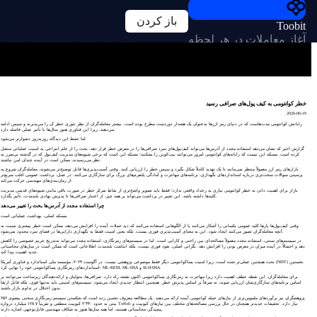
باز کردن
Toobit
آغاز معاملات در هر لحظه
خطر کوانتومی به کیف پول‌های صرافی رسید
2026-06-19
رایانش کوانتومی مدت‌هاست که در دنیای رمز ارزها به‌عنوان یک هشدار دوردست مطرح بوده است. بیشتر معامله‌گران از نظر تئوری خطر آن را می‌پذیرند و سپس ادامه
می‌دهند، زیرا این فناوری هنوز سال‌ها با تأثیر عملی فاصله دارد.
اما حفظ این دیدگاه روزبه‌روز دشوارتر می‌شود.
گزارش اخیر که نشان می‌دهد استفاده مجدد از آدرس‌ها می‌تواند کیف‌پول‌های سرد صرافی‌ها را در معرض خطر قرار دهد، بحث را از علم انتزاعی به امنیت عملیاتی منتقل
کرده است. مسئله این نیست که رایانه‌های کوانتومی امروز می‌توانند بیت‌کوین را بشکنند؛ مسئله این است که برخی شیوه‌های مدیریت کیف‌پول که در گذشته بی‌ضرر به
نظر می‌رسیدند، ممکن است در آینده چندان امن نباشند.
بازارهای رمز ارز معمولاً منتظر نمی‌مانند تا یک تهدید کاملاً شکل بگیرد و سپس خطر را ارزیابی کنند. وقتی آسیب‌پذیری‌ها قابل توضیح‌تر می‌شوند، معامله‌گران شروع به
پرسیدن سوالات سخت‌تری درباره استانداردهای نگهداری، برنامه‌های مهاجرت و آمادگی پلتفرم‌های بزرگ برای سازگاری می‌کنند. در عمل، برداشت عمومی اغلب سریع‌تر
از زمان‌بندی‌های مهندسی حرکت می‌کند.
بازار برای اهمیت دادن به خطر کوانتومی نیازی به رخداد واقعی ندارد؛ فقط باید تصویر واضح‌تری از نقاط تمرکز خطر در صورت باقی ماندن شیوه‌های قدیمی مدیریت
کلیدها داشته باشد. این تغییر در برداشت می‌تواند بر همه چیز، از اعتبار صرافی‌ها تا پذیرش نهادی بلندمدت، تأثیر بگذارد.
چرا استفاده مجدد از آدرس‌ها بحث را تغییر می‌دهد
مسئله اصلی، بهداشت عملیاتی است.
وقتی کیف‌پول‌ها بارها کلید عمومی یکسانی را آشکار می‌کنند یا از الگوهایی استفاده می‌کنند که دید حملات آینده را افزایش می‌دهد، ممکن است خطر بیشتری نسبت به
آنچه معامله‌گران تصور می‌کنند ایجاد شود. این به معنای آسیب‌پذیری فوری نیست، بلکه یعنی امنیت فقط به نگهداری دارایی‌ها در فضای سرد محدود نمی‌شود.
در سیستم‌های سنتی، استفاده مجدد معمولاً مصالحه‌ای بین راحتی و کارایی است. اما در سیستم‌های رمزنگاری، استفاده مجدد می‌تواند به‌تدریج حریم خصوصی را کاهش
دهد و احتمالاً در آینده میزان در معرض بودن را افزایش دهد. نگرانی اصلی، نفوذ فوری نیست، بلکه انباشت بلندمدت اطلاعاتی است که ممکن است در مدل‌های محاسباتی
جدید اهمیت پیدا کند.
بحث همچنین عملی‌تر شده است، زیرا امنیت پساکوانتومی دیگر فقط موضوعی پژوهشی نیست. در آگوست ۲۰۲۴، مؤسسه ملی استاندارد و فناوری آمریکا (NIST) نخستین
استانداردهای رمزنگاری پساکوانتومی خود را نهایی کرد: ML-KEM، ML-DSA و SLH-DSA.
برای معامله‌گران، این نقطه عطف اهمیت دارد زیرا مهاجرت به رمزنگاری پساکوانتومی اکنون نقشه راه دارد. صرافی‌ها، متولیان و ارائه‌دهندگان زیرساخت می‌توانند بر
اساس برنامه‌های سازگاری‌شان ارزیابی شوند، نه صرفاً بر اساس پذیرش خطر. همچنین انتظار جدیدی ایجاد می‌شود: سیستم‌های امنیتی باید نه‌تنها قوی، بلکه قابل ارتقا
بدون اختلال در تداوم بازار باشند.
پژوهشگران نیز برآوردهای ملموس‌تری از نیازهای حمله کوانتومی آینده ارائه می‌دهند. یک مطالعه معروف تخمین زده است که شکستن سیستم رمزنگاری منحنی بیضوی ۲۵۶
بیتی به حدود ۲٬۳۳۰ کیوبیت منطقی و تقریباً ۱۲۸.۷ میلیارد دروازه Toffoli نیاز دارد. تحقیقات جدیدتر همچنان در حال بررسی مصالحه‌های مختلف بین نیازهای کیوبیت و
پیچیدگی محاسباتی هستند، اما همه مدل‌ها هنوز به شکاف مهندسی قابل‌توجهی اشاره دارند.