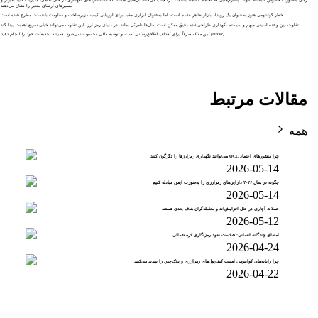
مسیرهای ارتقای معتبر را نشان می‌دهند.
خطر کوانتومی هنوز به‌عنوان یک رویداد بازار ظاهر نشده است، اما به‌عنوان ابزاری مفید برای ارزیابی کیفیت زیرساخت و مقاومت بلندمدت مطرح شده است.
تفاوت بین وعده امنیتی مبهم و سیستم نگهداری طراحی‌شده دقیق ممکن است سال‌ها نامرئی بماند. در دنیای رمز ارز، این تفاوت می‌تواند خیلی سریع اهمیت پیدا کند.
این مقاله صرفاً برای اهداف اطلاع‌رسانی است و توصیه مالی محسوب نمی‌شود. همیشه تحقیقات خود را انجام دهید (DYOR).
مقالات مرتبط
همه
چرا منشورهای اعتماد OCC می‌توانند نگهداری رمزارزها را دگرگون کنند
2026-05-14
چگونه در سال ۲۰۲۶ دارایی‌های رمزارزی را به‌صورت ایمن مبادله کنیم
2026-05-14
حملات آچاری در حال افزایش‌اند و معامله‌گران هدف بعدی هستند
2026-05-12
امضای چندگانه انسانی: شکست نفوذ رمزنگاری کره شمالی
2026-04-24
چرا رایانه‌های کوانتومی امنیت کیف‌پول‌های رمزارزی و بلاک‌چین را تهدید می‌کنند
2026-04-22