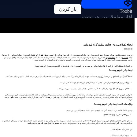
باز کردن
Toobit
آغاز معاملات در هر لحظه
ارتقاء پکترا اتریوم ۲۰۲۵: آنچه معامله‌گران باید بدانند
2025-04-30
اتریوم
، دومین
بلاکچین
بزرگ جهان از نظر ارزش بازار، در حال آماده‌سازی برای یک تحول بزرگ دیگر است:
ارتقاء پکترا
. اگر تکامل اتریوم را دنبال کرده‌اید — از روزهای
اولیه
اثبات کار
تا مدل
اثبات سهام
که انرژی بیشتری صرفه‌جویی می‌کند — می‌دانید که هر ارتقاء، اکوسیستم را به پتانسیل کامل خود نزدیک‌تر می‌کند.
پکترا
نیز از این
قاعده مستثنی نیست. این ارتقاء با بهبودهایی همراه است که هدف آن سریع‌تر، ایمن‌تر و آسان‌تر کردن استفاده از اتریوم است.
در اینجا یک تحلیل کامل از آنچه ارتقاء پکترا شامل می‌شود و چرا اهمیت دارد از طرف ما در آکادمی تووبیت ارائه شده است!
ارتقاء پکترا اتریوم چیست؟
احتمالاً اخیراً این اصطلاح را در فضای
کریپتو
شنیده‌اید! خوب، پکترا ارتقاء بزرگ بعدی برای اتریوم است که تغییراتی را در هر دو لایه اصلی بلاکچین ترکیب می‌کند:
پراگ
بر روی
لایه اجرا
تمرکز دارد، جایی که تراکنش‌ها و قراردادهای هوشمند عمل می‌کنند.
الکترا
بر روی
لایه اجماع
تمرکز دارد، که امنیت اعتبارسنج‌ها و تولید بلوک را مدیریت می‌کند.
با ترکیب این دو لایه بهبود، اتریوم اطمینان حاصل می‌کند که ارتقاءها به صورت هماهنگ در سراسر سیستم کار می‌کنند. به گفته کارشناسان تووبیت، این به‌روزرسانی
استراتژیک دو لایه برای مقیاس‌پذیری و رقابت‌پذیری بلندمدت اتریوم ضروری است. انتظار می‌رود پکترا در
مه ۲۰۲۵
، کمی پس از ارتقاء برنامه‌ریزی شده
دنکون
عرضه
شود.
ویژگی‌های کلیدی ارتقاء پکترا اتریوم چیست؟
چندین عامل کلیدی برای ارتقاء پکترا ETH وجود دارد. بیایید به جزئیات زیر بپردازیم:
بهبودهای اعتبارسنج (EIP-7251)
در حال حاضر، اعتبارسنج‌های اتریوم به استیک کردن ۳۲ ETH در هر نود محدود هستند. مدیریت مقادیر بیشتر نیاز به اجرای چندین اعتبارسنج دارد که پیچیدگی عملیاتی را
افزایش می‌دهد.
پکترا
پیشنهاد می‌کند که حداکثر سقف را برداشته و به اعتبارسنج‌ها اجازه دهد
بیشتر ETH را تحت یک نود مدیریت کنند
.
این تغییر باعث خواهد شد:
بهبود کارایی استیکینگ