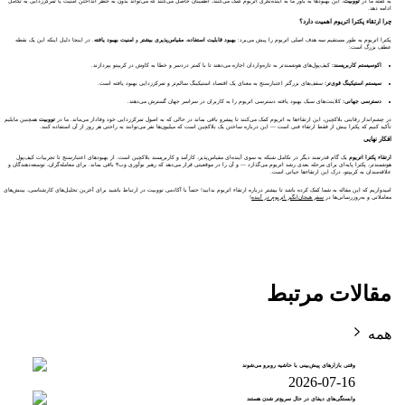
به گفته ما در
تووبیت
، این بهبودها به باور ما به آینده‌نگری اتریوم کمک می‌کنند، اطمینان حاصل می‌کنند که می‌تواند بدون به خطر انداختن امنیت یا تمرکززدایی به تکامل
ادامه دهد.
چرا ارتقاء پکترا اتریوم اهمیت دارد؟
پکترا اتریوم به طور مستقیم سه هدف اصلی اتریوم را پیش می‌برد:
بهبود قابلیت استفاده
،
مقیاس‌پذیری بیشتر
و
امنیت بهبود یافته
. در اینجا دلیل اینکه این یک نقطه
عطف بزرگ است:
اکوسیستم کاربرپسند:
کیف‌پول‌های هوشمندتر به تازه‌واردان اجازه می‌دهند تا با کمتر دردسر و خطا به کاوش در کریپتو بپردازند.
سیستم استیکینگ قوی‌تر:
سقف‌های بزرگتر اعتبارسنج به معنای یک اقتصاد استیکینگ سالم‌تر و تمرکززدایی بهبود یافته است.
دسترسی جهانی:
کلاینت‌های سبک بهبود یافته دسترسی اتریوم را به کاربران در سراسر جهان گسترش می‌دهند.
در چشم‌انداز رقابتی بلاکچین، این ارتقاءها به اتریوم کمک می‌کنند تا پیشرو باقی بماند در حالی که به اصول تمرکززدایی خود وفادار می‌ماند. ما در
تووبیت
همچنین مایلیم
تأکید کنیم که پکترا بیش از فقط ارتقاء فنی است — این درباره ساختن یک بلاکچین است که میلیون‌ها نفر می‌توانند به راحتی هر روز از آن استفاده کنند.
افکار نهایی
ارتقاء پکترا اتریوم
یک گام قدرتمند دیگر در تکامل شبکه به سوی آینده‌ای مقیاس‌پذیر، کارآمد و کاربرپسند بلاکچین است. از بهبودهای اعتبارسنج تا تجربیات کیف‌پول
هوشمندتر، پکترا پایه‌ای برای مرحله بعدی رشد اتریوم می‌گذارد — و آن را در موقعیتی قرار می‌دهد که رهبر نوآوری وب۳ باقی بماند. برای معامله‌گران، توسعه‌دهندگان و
علاقه‌مندان به کریپتو، درک این ارتقاءها حیاتی است.
امیدواریم که این مقاله به شما کمک کرده باشد تا بیشتر درباره ارتقاء اتریوم بدانید! حتماً با آکادمی تووبیت در ارتباط باشید برای آخرین تحلیل‌های کارشناسی، بینش‌های
معاملاتی و به‌روزرسانی‌ها در
سفر هیجان‌انگیز اتریوم در آینده
!
مقالات مرتبط
همه
وقتی بازارهای پیش‌بینی با حاشیه روبرو می‌شوند
2026-07-16
وابستگی‌های دیفای در حال سریع‌تر شدن هستند