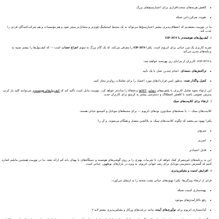
کاهش هزینه‌های سخت‌افزاری برای اعتبارسنج‌های بزرگ
تقویت تمرکززدایی شبکه
ما در تووبیت معتقدیم که انعطاف‌پذیری بیشتر اعتبارسنج‌ها می‌تواند به یک محیط استیکینگ قوی‌تر و متعادل‌تر منجر شود و هم مؤسسات و هم شرکت‌کنندگان فردی را
جذب کند.
2.
کیف‌پول‌های هوشمندتر با EIP-3074
تجربه کاربری یک مرز حیاتی برای اتریوم است. پکترا
EIP-3074
را معرفی می‌کند، که یک گام بزرگ به سوی
انتزاع حساب
است — که کیف‌پول‌ها را بیشتر شبیه به
برنامه‌های مدرن می‌کند.
با EIP-3074، کاربران از مزایای زیر بهره‌مند خواهند شد:
تراکنش‌های دسته‌ای
: انجام چندین عمل با یک تأیید.
کنترل واگذار شده
: به‌طور ایمن قراردادهای مورد اعتماد را برای تعاملات روان‌تر مجاز کنید.
این ارتقاء نحوه تعامل کاربران با پلتفرم‌های
دیفای
،
NFTها
و dApps را ساده‌تر خواهد کرد. تووبیت مایل است تأکید کند که
کیف‌پول‌های هوشمندتر
می‌توانند کلید باز کردن
پذیرش عمومی باشند با کاهش اصطکاک و دسترسی بیشتر به کریپتو برای کاربران جدید.
3.
ارتقاء برای کلاینت‌های سبک
کلاینت‌های سبک — یا نسخه‌های سبک‌وزن نودهای اتریوم — برای محیط‌های موبایل و کم‌منبع حیاتی هستند.
پکترا بهبود می‌بخشد که چگونه کلاینت‌های سبک به بلاکچین متصل و همگام می‌شوند، و آن را:
سریع‌تر
ایمن‌تر
قابل اعتمادتر
این به برنامه‌های غیرمتمرکز کمک خواهد کرد تا تجربیات بهتری را بر روی گوشی‌های هوشمند و دستگاه‌های با پهنای باند کم ارائه دهند. ما در تووبیت همچنین مایلیم اشاره
کنیم که گسترش دسترسی موبایل برای رشد جهانی اتریوم، به ویژه در بازارهای نوظهور، حیاتی است.
4.
افزایش امنیت و مقیاس‌پذیری
فراتر از ارتقاء ویژگی‌ها، پکترا بهبودهای حیاتی پشت صحنه را به ارمغان می‌آورد:
بهینه‌سازی امنیت شبکه
رفع ناکارآمدی‌های موجود
آماده‌سازی اتریوم برای
نوآوری‌های آینده
، مانند درخت‌های ورکل و مقیاس‌پذیری بیشتر لایه ۲