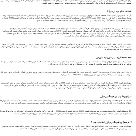
برای خیریه‌ها بودجه جمع‌آوری کرد و تبدیل به "پول سرگرمی" و مورد علاقه اینترنت شد. نمودارهای قیمت Dogecoin به اندازه نقش فرهنگی که این پروژه ایفا می‌کند، مهم
نیستند: Dogecoin یادآوری می‌کند که دارایی‌های جامعه‌محور می‌توانند از روندهای موقتی دوام بیشتری داشته باشند.
BONK: احیای میم در سولانا
اگر DOGE میم‌کوین اصلی باشد، BONK یک رقیب نوظهور و پرقدرت است. این پروژه که در اواخر 2022 بر روی شبکه سولانا راه‌اندازی شد، هم اکوسیستم سولانا و هم
فرهنگ میم‌کوین‌ها را احیا کرد. در سال 2024،
قیمت BONK
به طور چشمگیری افزایش یافت و مورد توجه رسانه‌ها قرار گرفت و البته که نوسانات قیمتی BONK آن را به
گزینه‌ای محبوب برای معامله‌گران ریسک‌پذیر تبدیل کرد. در زمان نگارش این متن، BONK با قیمت $0.000021 معامله می‌شود.
در سال 2025، رمزارز BONK همچنان یک موضوع جذاب فرهنگی باقی مانده است. نمودارهای قیمتی BONK تنها به هیجانات بازار، اوج‌ها، گمانه‌زنی‌ها و نزول‌های
اجتناب‌ناپذیر اشاره دارند و این در حالی است که تأثیر فرهنگی آن بسیار گسترده‌تر است. BONK توانسته خود را به عنوان کانون توجه جامعه
سولانا
تثبیت کند و روایت
موفقیت‌آمیز این شبکه پس از یک بازار نزولی دشوار را به خوبی منعکس می‌کند. معامله‌گرانی که به پیش‌بینی قیمت BONK توجه دارند، صرفاً به دنبال سود مقطعی
نیستند، بلکه روی قدرت میم سولانا برای هدایت آگاهی و پذیرش آن حساب باز کرده‌اند.
جالب است بدانید: Toobit امسال فقط به کنفرانس‌ها اکتفا نکرد و همراه با میم‌کوین BONK، مسابقه بوکس Crypto Fight Night در دبی را اسپانسر شد. با این کار نشان
دادیم که فرهنگ رمزارز فقط نمودار و توکن نیست. در اصل، این ماجرا درباره انرژی، هیجان و جمع کردن آدم‌ها و جامعه دور هم است؛ جایی که میم‌ها و بازارها در آنجا به
هم رسیده و با هم پیوند می‌خورند.
Shiba Inu: از یک میم تا ورود به متاورس
شیبا اینو که به آن «قاتل دوج‌کوین» لقب داده شده، از مرز شوخی و میم گذشته و یک اکوسیستم بزرگ ساخته است. قیمت کوین SHIB با رشد خیره‌کننده خود در سال 202
غوغایی به پا کرد، میلیونرهای یک شبه‌ ساخت و ارتش بزرگی از طرفداران با نام «Shib Army» به وجود آورد.
در سال 2025، شاید SHIB آن توجه رسانه‌ای گذشته را نداشته باشد، اما اکوسیستم آن شامل ShibaSwap، Shibarium و حتی پروژه متاورس، کماکان آن را در کانون توجه نگه
می‌دارد. در زمان حاضر و هنگام نوشتن این متن،
قیمت SHIB
با $0.000012 معامله می‌شود.
نمودارهای قیمت SHIB نشانگر یک کوین در حال رشد است. بحث‌های مربوط به قیمت SHIB در حال حاضر به همان اندازه که بر گمانه‌زنی متمرکز است، بر رشد اکوسیستم
آن نیز تمرکز دارد. برخلاف دیگر میم‌کوین‌هایی که به‌تدریج محو می‌شوند، SHIB در در حال تکامل به چیزی بلندپروازانه‌تر است: یک جنبش فرهنگی و فناورانه. این روند
نشان می‌دهد چگونه میم‌کوین‌ها می‌توانند از شوخی‌های اینترنتی به زیرساخت‌های واقعی تبدیل شوند.
میم‌کوین‌ها؛ پلی بین فرهنگ و رمزارز
DOGE، BONK و SHIB یک وجه مشترک انکارناپذیر مهم دارند: این رمزارزها افرادی را به دنیای رمزارز وارد کرده‌اند که در حالت عادی علاقه‌ای به آن نداشتند. این توکن‌ها
لحظات وایرال زیادی را خلق کرده‌اند، به تیتر اخبار اصلی تبدیل شده‌اند و به عنوان پلی فرهنگی بین دنیای امور مالی و حس شوخ‌طبعی جمعی اینترنت عمل کرده‌اند.
اگرچه ممکن است افراد سنتی نسبت به پیش‌بینی‌های قیمت DOGE بی‌اعتنا باشند یا قیمت BONK را یک تب زودگذر بدانند، اما واقعیت این است که این توکن‌ها کریپتو را
به میلیون‌ها نفر معرفی کرده‌اند. این رمزارزها ماندگارند، جذاب هستند و به نحوی جامعه می‌سازند که پروژه‌های «جدی» و بی‌روح قادر به انجام آن نیستند.
کدام میم‌کوین فرهنگ رمزارز را نشان می‌دهد؟
نمودارهای قیمت DOGE ثبات نسبی همراه با دوره‌های هیجان شدید را نشان می‌دهند. آینده و پیش‌بینی قیمت BONK وابسته به احیای مستمر شبکه سولانا است و همینطور
آینده و پیش‌بینی قیمت SHIB نیز بستگی به این دارد که آیا اکوسیستم آن می‌تواند با پلتفرم‌های قرارداد هوشمند تثبیت‌شده قبلی رقابت کند یا خیر.