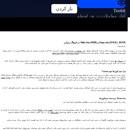
باز کردن
Toobit
آغاز معاملات در هر لحظه
Dogecoin (DOGE)، BONK و Shiba Inu (SHIB) در فرهنگ رمزارز
2025-09-01
وقتی مردم به «
رمزارز
» فکر می‌کنند، گزینه‌های معمول یعنی
بیت‌کوین
و
اتریوم
حرف اول را می‌زنند. اما اگر از اینترنت بپرسید چه چیزی واقعاً کریپتو را به دنیای میم‌ها،
شوخی‌ها و گفتگوهای عمومی کشاند، پاسخ ساده است:
، BONK و
Dogecoin (DOGE)
Shiba Inu (SHIB)
.
این
میم‌کوین‌ها
فراتر از صرفاً یک دارایی مالی هستند؛ آنها نمادهای فرهنگی محسوب می‌شوند. این کوین‌ها به تعامل میلیون‌ها نفر با دنیای رمزارز شکل داده‌اند، اغلب
لبخند به لب افراد آورده و نتایج مالی مهمی را رقم زده‌اند، در عین حال همیشه به ما یادآوری می‌کنند که امور مالی نباید کسل‌کننده باشد.
چرا میم کوین‌ها مهم هستند؟
دنیای رمزارز می‌تواند خشک و بی‌روح باشد؛ جایی که فقط نمودارها، مقررات و استخرهای نقدینگی حرف اول را می‌زنند. اما با ظهورDOGE، BONK و SHIB، شرایط کاملاً
دگرگون شد. میم‌ها و برندینگ نامتعارف این کوین‌ها، دارایی‌های دیجیتال را جذاب و در دسترس کردند. اگرچه که انجمن‌های معاملاتی پر شده از گفتگو درباره
نمودار قیمت
DOGE و قیمت پیش‌بینی شده برای SHIB، فروم‌های معاملاتی را پر کرده است، اما اصل داستان مربوط به فرهنگ است.
میم کوین‌ها نمادی از جنبه بامزه و در عین حال تأثیرگذار رمزارز هستند. آن‌ها کسانی را جذب می‌کنند که شاید هیچ‌وقت وایت‌پیپر نخوانند، ولی با انرژی گیف‌های “to the
moon” را در ایکس (توییتر سابق) پست می‌کنند.
Dogecoin: سردسته میم‌کوین‌ها
برای درک اهمیت فرهنگی این کوین‌ها، ابتدا باید به چگونگی شکل‌گیری آن‌ها دقت کرد.
Dogecoin که در سال 2013 به شوخی ایجاد شد، اما حالا به نماد اصلی میم‌کوین‌ها تبدیل شده است.
قیمت رمزارز DOGE
نوسانات بسیار زیادی را تجربه کرده؛ از کسری از
یک سنت (cent) تا قیمت بالا و خیره‌کننده $0.73 در سال 2021، که بیشتر به خاطر توییت‌های
ایلان ماسک
بود. در حال حاضر، DOGE با قیمت $0.21 معامله می‌شود.
و همچنان قیمت دوج‌کوین نگاه‌ها را به خود خیره کرده است. تحلیلگران در مورد سناریوهای پیش‌بینی قیمت آن، از یک رشد آهسته تا یک جهش بزرگ، بحث می‌کنند.
اما فراتر از اعداد و ارقام، Dogecoin یک جامعه مقاوم و پایدار ساخته است. این پروژه حامی مالی رانندگان انجمن ملی مسابقات خودروهای ارتقا یافته (NASCAR) شد،