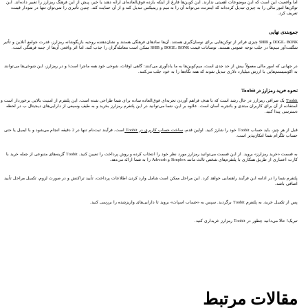
اما واقعیت این است که این موضوعات اهمیتی ندارند. این کوین‌ها فارغ از اینکه بازده فوق‌العاده‌ای ارائه دهند یا خیر، پیش از این فرهنگ رمزارز را تغییر داده‌اند. این
توکن‌ها امور مالی را به چیزی تبدیل کرده‌اند که اینترنت می‌تواند آن را به میم و ریمیکس تبدیل کند و از آن حمایت کند. چنین تأثیری را نمی‌توان تنها در نمودار قیمت
تعریف کرد.
جمع‌بندی نهایی
DOGE، BONK و SHIB چیزی فراتر از توکن‌هایی برای نوسان‌گیری هستند. آن‌ها نمادهای فرهنگی‌ هستند و نشان‌دهنده روحیه بازیگوشانه رمزارز، قدرت جوامع آنلاین و تأثیر
شگفت‌آور میم‌ها در جلب توجه عمومی هستند. نوسانات قیمت DOGE، BONK و SHIB ممکن است معامله‌گران را جذب کند، اما اثر واقعی آن‌ها از جنبه فرهنگی است.
در جهانی که امور مالی معمولاً بیش از حد جدی است، میم‌کوین‌ها به ما یادآوری می‌کنند: گاهی اوقات، شوخی خود همه ماجرا است! و در رمزارز، این شوخی‌ها می‌توانند
به اکوسیستم‌هایی با ارزش میلیارد دلاری تبدیل شوند که همه نگاه‌ها را به خود جلب می‌کنند.
نحوه خرید رمزارز در Toobit
Toobit
یک صرافی رمزارز در حال رشد است که با هدف فراهم آوردن تجربه‌ای فوق‌العاده ساده برای شما طراحی شده است. این پلتفرم از امنیت بالایی برخوردار است و
استفاده از آن برای کاربران مبتدی و باتجربه آسان است. علاوه بر این، شما می‌توانید در این پلتفرم رمزارز بخرید و به طیف وسیعی از دارایی‌های دیجیتال ب در لحظه
دسترسی پیدا کنید.
قبل از هر چیز، باید حساب Toobit خود را شارژ کنید. اولین قدم،
ساخت حساب کاربری در Toobit
است. فرآیند ثبت‌نام تنها در 2 دقیقه انجام می‌شود و با ایمیل یا حتی
حساب تلگرام شما امکان‌پذیر است.
به قسمت «خرید رمزارز» بروید. از این قسمت می‌توانید رمزارز مورد نظر خود را انتخاب کرده و روش پرداخت را تعیین کنید. Toobit گزینه‌های متنوعی از جمله خرید با
کارت اعتباری از طریق همکاری با پلتفرم‌های شخص ثالث مانند Simplex و Advcash را به شما ارائه می‌دهد.
پلتفرم شما را در ادامه این فرآیند راهنمایی خواهد کرد. این مراحل ممکن است شامل وارد کردن اطلاعات پرداخت، تأیید تراکنش و در صورت لزوم، تکمیل مراحل تأیید
اضافی باشد.
پس از تکمیل خرید، به پلتفرم Toobit برگردید. سپس به «حساب اسپات» بروید تا دارایی‌های واریزشده را بررسی کنید.
تبریک! حالا می‌دانید چطور در Toobit رمزارز خریداری کنید.
مقالات مرتبط