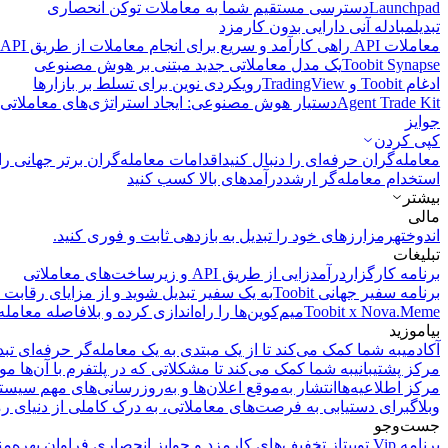
Launchpad
دسترسی مستقیم شما به معاملات توکن انحصاری
تبدیل
مبادله آنی دارایی بدون کارمزد
معاملات API
راهی کارآمد و سریع برای انجام معاملات از طریق API فراهم می‌کند.
Toobit Synapse
یک مدل معاملاتی جدید مبتنی بر هوش مصنوعی
ادغام Toobit و TradingView
رویکردی نوین برای تسلط بر بازارها
Agent Trade Kit
دستیار هوش مصنوعی: ایجاد استراتژی‌های معاملاتی 
جوایز
کپی‌ کردن
معامله‌گران حرفه‌ای را دنبال کنید
اقدامات معامله‌گران برتر جهانی را 
استخدام معامله‌گر ارشد
درآمد‌های بالا کسب کنید
بیشتر
مالی
اندوخته
رمزارزهای خود را تبدیل به بازدهی ثابت و فوری کنید.
تبلیغات
برنامه کارگزار
درآمدزایی از طریق API و زیرساخت‌های معاملاتی
برنامه سفیر جهانی Toobit
به یک سفیر تبدیل شوید و از مزایای رقابت م
Toobit x Nova.Meme
میم‌کوین‌ها را راه‌اندازی کرده و بلافاصله معامله
بیاموزید
آکادمی
به شما کمک می‌کند تا از یک مبتدی به یک معامله‌گر حرفه‌ای تبد
مرکز پشتیبانی
به شما کمک می‌کند تا مشکلاتی که در پلتفرم با آن‌ها مو
مرکز اطلاعیه‌ها
انتشار به‌موقع اعلان‌ها و به‌روزرسانی‌های مهم سیست
وبلاگ
برای دستیابی به فرصت‌های معاملاتی، به درک کاملی از دنیای رم
جست‌وجو
برنامه Vip توبیت
از تخفیف‌های کارمزد و جوایز انحصاری فراوان بهره‌من