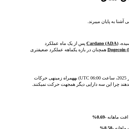
یده،
Cardano (ADA)
پس از یک ماه عملکرد
Dogecoin 
همچنان در بازه یکماهه عملکرد ضعیفتری
در ادامه، نمای کلی سطوح قیمتی امروز (تا تاریخ 29 دسامبر 2025، ساعت 06:00 UTC) بههمراه زمینهی حرکات
هند چرا این سه دارایی دیگر همجهت حرکت نمیکنند.
افت ماهانه
-0.69%
 ماهانه
-8.58%