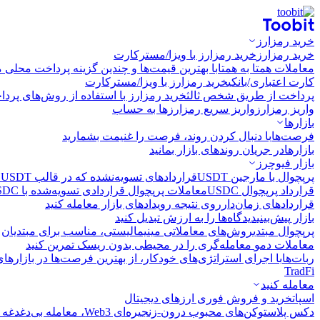
خرید رمزارز
خرید رمزارز
خرید رمزارز با ویزا/مسترکارت
معاملات همتا به همتا
با بهترین قیمت‌ها و چندین گزینه پرداخت محلی م
کارت اعتباری/بانکی
خرید رمزارز با ویزا/مسترکارت
پرداخت از طریق شخص ثالث
خرید رمزارز با استفاده از روش‌های پرد
واریز رمزارز
واریز سریع رمزارزها به حساب
بازارها
فرصت‌ها
با دنبال کردن روند، فرصت را غنیمت بشمارید
بازارها
در جریان روندهای بازار بمانید
بازار فیوچرز
پرپچوال با مارجین USDT
قراردادهای تسویه‌نشده که در قالب USDT تسویه می‌شوند
قرارداد پرپچوال USDC
معاملات پرپچوال قراردادی تسویه‌شده با USDC
قراردادهای زمان‌دار
روی نتیجه رویدادهای بازار معامله کنید
بازار پیش‌بینی
دیدگاه‌ها را به ارزش تبدیل کنید
پرپچوال مبتدی
روش‌های معاملاتی مینیمالیستی، مناسب برای مبتدیان
معاملات دمو
معامله‌گری را در محیطی بدون ریسک تمرین کنید
ربات‌ها
با اجرای استراتژی‌های خودکار، از بهترین فرصت‌ها در بازارها
TradFi
معامله کنید
اسپات
خرید و فروش فوری ارزهای دیجیتال
دکس پلاس
توکن‌های محبوب درون-زنجیره‌ای Web3، معامله بی‌دغدغه و سریع