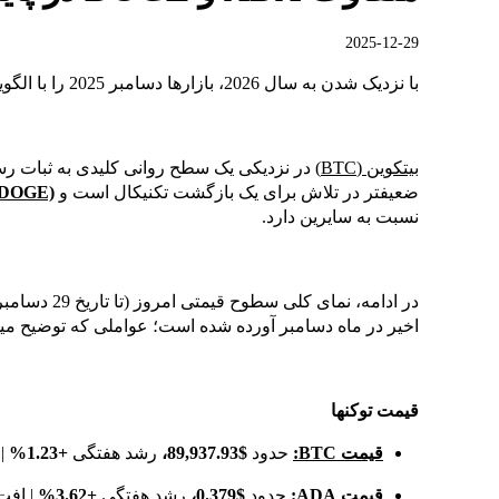
2025-12-29
با نزدیک شدن به سال 2026، بازارها دسامبر 2025 را با الگویی آشنا به پایان میبرند.
بیتکوین (BTC)
در نزدیکی یک سطح روانی کلیدی به ثبات رس
ضعیفتر در تلاش برای یک بازگشت تکنیکال است و
(DOGE)
نسبت به سایرین دارد.
اخیر در ماه دسامبر آورده شده است؛ عواملی که توضیح مید
قیمت توکنها
قیمت BTC:
حدود
$89,937.93،
رشد هفتگی
+1.23%
| 
قیمت ADA:
حدود
$0.379،
رشد هفتگی
+3.62%
| افت