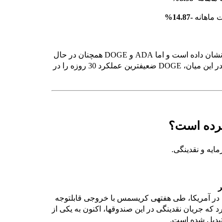
ت ماهانه
-14.87%
خلاصه وضعیت: BTC در این ماه نشانههایی از تثبیت قیمت نشان داده است و اما ADA و DOGE همچنان در حال
دستوپنجه نرم کردن با پیامدهای اصلاح عمیقتر خود هستند. در این میان، DOGE ضعیفترین عملکرد 30 روزه را در
ایه و نقدینگی.
م در آمریکا، طی هفتهی کریسمس با خروجی قابلتوجه
 که جریان نقدینگی در این صندوقها، اکنون به یکی از
بدیل شده است.