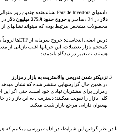
دادههای Farside Investors نشاندهنده چندین روز متوالی خروج سرمایه است؛ از جمله
دلار
در 24 دسامبر و
خروج حدود
275.9 میلیون دلار
محصولات مشخص مرتبط بوده که میتواند نشانهای از باز
درس اصلی اینجاست: خروج سرمایه از ETFها لزوماً به معنای «
کمحجم بازار تعطیلات، این جریانها اغلب بازتابی از م
هستند، نه تغییر در دیدگاه بلندمدت.
نزدیکتر شدن تدریجی والاستریت به بازار رمزارز
رمزارز برای مشتریان نهادی خود است. حتی اگر این ا
کلی بازار را تقویت میکنند: دسترسی به این بازار در ح
بهعنوان دارایی مرجع بازار تثبیت میکند.
با در نظر گرفتن این شرایط، در ادامه بررسی میکنیم که هر 