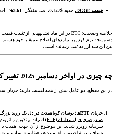
قیمت DOGE:
حدود
$0.127،
افت هفتگی
-3.61%
| اف
بین این سه ارز به ثبت رسانده است.
چه چیزی در اواخر دسامبر 2025 تغییر کرده است؟
در این مقطع، دو عامل بیش از همه اهمیت دارند: جریان سرم
جریان ETFها؛ نوسان کوتاهمدت در دل یک روند بزرگتر
صندوقهای قابل معامله (ETF)
اسپات بیتکوین و اتریو
سرمایه روبرو شدند. این موضوع از آن جهت اهمیت دارد
شفافترین شاخصها برای سنجش «تقاضای سازمانی» ت