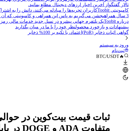
تالار گفتگو
از آخرین اخبار ارزهای دیجیتال مطلع بمانید.
کامیونیتی Toobit
کاربران تجربه‌ها را مبادله می‌کنند، دانش را به اشت
3 سال همراهی
جشن می‌گیریم به پاس این همراهی و کامیونیتی که آن 
درباره Toobit
یک پلتفرم جهانی پیشرو در نسل جدید خدمات مالی رمزا
پیشنهادات و بازخورد محصول
نظر خود را با ما در میان بگذارید
گواهی اثبات ذخایر (PoR)
اعتماد، با تکیه بر 100% ذخایر
ورود به سیستم
ثبت‌نام
🔥BTC/USDT
متفاوت ADA و DOGE در پایان سال