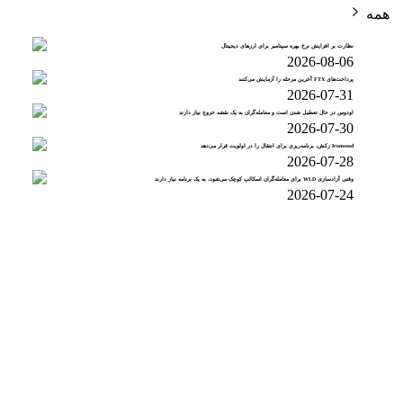
همه
نظارت بر افزایش نرخ بهره سپتامبر برای ارزهای دیجیتال
2026-08-06
پرداخت‌های FTX آخرین مرحله را آزمایش می‌کنند
2026-07-31
اودوس در حال تعطیل شدن است و معامله‌گران به یک نقشه خروج نیاز دارند
2026-07-30
Ironwood زکش، برنامه‌ریزی برای انتقال را در اولویت قرار می‌دهد
2026-07-28
وقتی آزادسازی WLD برای معامله‌گران اسکالپ کوچک می‌شود، به یک برنامه نیاز دارند
2026-07-24