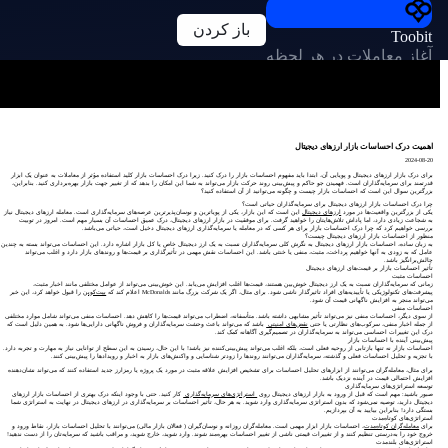
باز کردن
Toobit
آغاز معاملات در هر لحظه
اهمیت درک احساسات بازار ارزهای دیجیتال
2024-08-20
برای درک بازار ارزهای دیجیتال و پویایی آن، ابتدا باید مفهوم احساسات بازار را درک کنید. زیرا درک احساسات بازار کلید استفاده مؤثر از معاملات به عنوان یک ابزار
قدرتمند برای سرمایه‌گذاران است. فهمیدن جو حاکم و پیش‌بینی روند حرکت بازار می‌تواند به شما این امکان را بدهد که از تغییر جهت بازار بهره‌برداری کنید. بنابراین،
بزرگترین سوال این است که احساسات بازار چیست و چگونه می‌توانید از آن استفاده کنید؟
چرا درک احساسات بازار ارزهای دیجیتال برای سرمایه‌گذاران حیاتی است؟
یکی از بزرگترین واقعیت‌ها در مورد
ارزهای دیجیتال
این است که این بازار، یکی از پویاترین و نوسان‌پذیرترین عرصه‌های سرمایه‌گذاری است. معامله ارزهای دیجیتال نیاز
به شجاعت زیادی دارد، اما پاداش تلاش‌هایتان را خواهید گرفت. برای موفقیت در بازار ارزهای دیجیتال، درک عمیق احساسات آن بسیار مهم است. امروز در توبیت
بررسی خواهیم کرد که چرا درک احساسات بازار برای هر کسی که در معامله یا سرمایه‌گذاری ارزهای دیجیتال دخیل است، حیاتی می‌باشد.
منظور از احساسات بازار ارزهای دیجیتال چیست؟
به زبان ساده، احساسات بازار ارزهای دیجیتال به نگرش کلی سرمایه‌گذاران نسبت به یک ارز دیجیتال خاص یا کل بازار اشاره دارد. این احساسات می‌تواند بسته به چندین
عامل که به زودی به آنها خواهیم پرداخت، مثبت، منفی یا خنثی باشد. این احساسات نقش مهمی در تأثیرگذاری بر قیمت‌ها و روندهای بازار دارد و اغلب می‌تواند
چالش‌برانگیز باشد.
تأثیر احساسات بازار بر قیمت‌های ارزهای دیجیتال
احساسات مثبت
زمانی که سرمایه‌گذاران نسبت به یک ارز دیجیتال خوش‌بین هستند، قیمت‌ها اغلب افزایش می‌یابد. این خوش‌بینی می‌تواند از عوامل مختلفی مانند اخبار مثبت،
پیشرفت‌های تکنولوژیکی یا تأییدیه‌های افراد تاثیرگذار ناشی شود. برای مثال، اگر یک شرکت بزرگ مانند McDonalds اعلام کند که
بیت‌کوین
را قبول خواهد کرد، این خبر
می‌تواند منجر به افزایش ناگهانی قیمت آن شود.
احساسات منفی
از سوی دیگر، احساسات منفی نیز می‌تواند تأثیر مشابهی داشته باشد. متأسفانه، اضطراب می‌تواند قیمت‌ها را کاهش دهد. احساسات منفی می‌تواند شامل موارد مختلفی
از جمله اخبار منفی، سرکوب‌های نظارتی یا حتی
نقض‌های امنیتی
باشد که می‌تواند باعث وحشت سرمایه‌گذاران و فروش ناگهانی دارایی‌ها شود. به همین دلیل است که
درک این تغییرات احساسی می‌تواند به سرمایه‌گذاران در تصمیم‌گیری آگاهانه کمک کند.
پیش‌بینی آینده با احساسات بازار
احساسات بازار نه تنها بازتابی از روحیه فعلی است، بلکه اغلب می‌تواند پیش‌بینی‌کننده نیز باشد! با این حال، رسیدن به این سطح از توانایی نیاز به مهارت و تجربه دارد.
با تجزیه و تحلیل احساسات فعلی و گذشته، سرمایه‌گذاران می‌توانند روندها را زودتر شناسایی و واکنش‌های بازار به اخبار و رویدادها را پیش‌بینی کنند.
برای مثال، معامله‌گران می‌توانند از ابزارهای تحلیل احساسات برای تشخیص افزایش علاقه مثبت در مورد یک پروژه یا رمزارز جدید استفاده کنند که می‌تواند نشان‌دهنده
افزایش احتمالی قیمت در آینده نزدیک باشد.
توسعه استراتژی‌های سرمایه‌گذاری
صبور باشید: مهم است که قبل از ورود به بازار ارزهای دیجیتال روی
استراتژی‌های سرمایه‌گذاری
کار کنید. حتی با وجود اینکه درک بهتری از احساسات بازار ارزهای
دیجیتال دارید، توصیه نمی‌شود که بدون استراتژی سرمایه‌گذاری وارد شوید. به هر حال، تأثیر احساسات بر سرمایه‌گذاری در ارزهای دیجیتال در نهایت به استراتژی شما
بستگی دارد! بنابراین بیایید به آن بپردازیم.
استراتژی‌های کوتاه‌مدت
برای
معامله‌گران کوتاه‌مدت
، احساسات بازار ابزار مهمی است. معامله‌گران روزانه و نوسان‌گیران ( فعالان بازار مالی) می‌توانند با تحلیل احساسات بازار، نقاط ورود و
خروج خود را به‌درستی تنظیم کنند و از تغییرات قیمتی ناشی از تغییر احساسات بهره‌مند شوند. وارد شوید، خارج شوید، و مراقب باشید که سرمایه‌تان را از دست ندهید!
استراتژی‌های بلندمدت