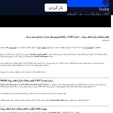
باز کردن
Toobit
آغاز معاملات در هر لحظه
چالش معاملاتی قراردادهای رویداد ۲۰۰ هزار USDT در Toobit پیش‌بینی‌های شما را به پاداش تبدیل می‌کند
2026-03-25
ظاهر شده‌اند.
همانطور که
معاملات کریپتو
به سمت تجربیات سریع‌تر و شهودی‌تر پیش می‌رود،
قراردادهای رویداد
به عنوان جایگزینی محبوب برای
مالی سنتی
برخلاف معاملات آتی دائمی، قراردادهای رویداد به شما اجازه می‌دهند بر روی حرکات قیمتی با
کاهش محدود
و
نتایج ثابت
حدس بزنید، که آنها را برای کسانی که ترجیح
و کم‌پیچیدگی را انتخاب کنند، دسترس‌پذیرتر می‌کند.
می‌دهند
موقعیت‌های کوتاه‌مدت
چالش معاملات قراردادهای رویداد Toobit به این تغییر می‌پردازد و یک استخر جایزه 200,000 USDT ارائه می‌دهد که در آن هم مبتدیان و هم شرکت‌کنندگان با تجربه
می‌توانند پیش‌بینی‌های ساده بازار را به پاداش‌های واقعی کریپتو تبدیل کنند.
در اینجا چالش شامل چه مواردی است و چگونه می‌توانید به آن بپیوندید.
چالش معاملات قراردادهای رویداد 200,000 USDT درباره چیست؟
، این کمپین محدود به زمان به شرکت‌کنندگان برای انجام پیش‌بینی‌های بازار و دستیابی به
17 مارس 2026 ساعت 12:00 (UTC) تا 7 آوریل 2026 ساعت 18:00 (UTC)
از
اهداف روزانه در قراردادهای رویداد، با یک استخر جایزه 200,000 USDT که از طریق وجوه آزمایشی قراردادهای رویداد توزیع می‌شود، پاداش می‌دهد.
بهترین قسمت این است که شما نیازی به یک رشته کامل برای واجد شرایط شدن برای پاداش‌ها ندارید.
پاداش می‌دهد.
برخلاف مسابقات فقط بر اساس حجم، چالش معاملات Toobit به شرکت‌کنندگان در هر سطح از طریق
اهداف طبقه‌بندی‌شده
چگونه به چالش معاملات قراردادهای رویداد Toobit بپیوندید
باز است، با یک فرآیند ورود ساده برای هر دو شرکت‌کننده جدید و با تجربه.
چالش برای شرکت‌کنندگان در
تمام سطوح تجربه