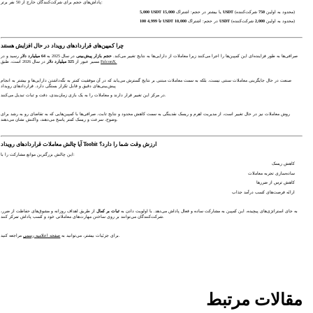
پاداش‌های حجم برای شرکت‌کنندگان خارج از 50 نفر برتر:
شرکت‌کننده)
(محدود به اولین
750
15,000 USDT
یا بیشتر در حجم: اشتراک
5,000 USDT
شرکت‌کننده)
(محدود به اولین
2,000
10,000 USDT
در حجم: اشتراک
100 تا 4,999 USDT
چرا کمپین‌های قراردادهای رویداد در حال افزایش هستند
صرافی‌ها به طور فزاینده‌ای این کمپین‌ها را اجرا می‌کنند زیرا معاملات از دارایی‌ها به نتایج تغییر می‌کند.
حجم بازار پیش‌بینی
در سال 2025 به
64 میلیارد دلار
رسید و در
FalconX.
در سال 2026 است، طبق
مسیر عبور از
325 میلیارد دلار
صنعت در حال جایگزینی معاملات سنتی نیست، بلکه به سمت معاملات مبتنی بر نتایج گسترش می‌یابد که در آن موفقیت کمتر به نگه‌داشتن دارایی‌ها و بیشتر به انجام
پیش‌بینی‌های دقیق و قابل تکرار بستگی دارد. قراردادهای رویداد
در مرکز این تغییر قرار دارند و معاملات را به یک بازی زمان‌بندی، دقت و ثبات تبدیل می‌کنند.
روش معاملات نیز در حال تغییر است، از مدیریت اهرم و ریسک نقدینگی به سمت کاهش محدود و نتایج ثابت. صرافی‌ها با کمپین‌هایی که به تقاضای رو به رشد برای
وضوح، سرعت و ریسک کمتر پاسخ می‌دهند، واکنش نشان می‌دهند.
آیا چالش معاملات قراردادهای رویداد Toobit ارزش وقت شما را دارد؟
این چالش بزرگترین موانع مشارکت را با:
کاهش ریسک
ساده‌سازی تجربه معاملات
کاهش ترس از ضررها
ارائه فرصت‌های کسب درآمد جذاب
به جای استراتژی‌های پیچیده، این کمپین به مشارکت ساده و فعال پاداش می‌دهد. با اولویت دادن به
ثبات بر کمال
از طریق اهداف روزانه و مشوق‌های حفاظت از ضرر،
شرکت‌کنندگان می‌توانند بر روی ساختن مهارت‌های معاملاتی خود و کسب پاداش تمرکز کنند.
مراجعه کنید.
برای جزئیات بیشتر، می‌توانید به
صفحه اعلامیه رسمی
مقالات مرتبط