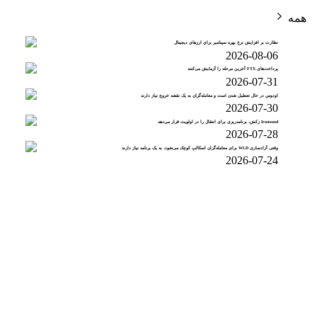
همه
نظارت بر افزایش نرخ بهره سپتامبر برای ارزهای دیجیتال
2026-08-06
پرداخت‌های FTX آخرین مرحله را آزمایش می‌کنند
2026-07-31
اودوس در حال تعطیل شدن است و معامله‌گران به یک نقشه خروج نیاز دارند
2026-07-30
Ironwood زکش، برنامه‌ریزی برای انتقال را در اولویت قرار می‌دهد
2026-07-28
وقتی آزادسازی WLD برای معامله‌گران اسکالپ کوچک می‌شود، به یک برنامه نیاز دارند
2026-07-24