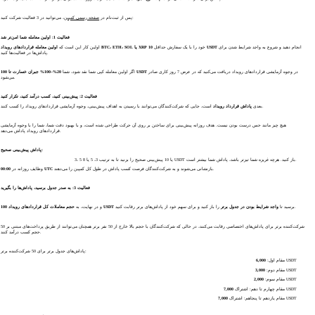
، می‌توانید در 3 فعالیت شرکت کنید:
پس از ثبت‌نام در
صفحه رسمی کمپین
فعالیت 1: اولین معامله شما امن‌تر شد
انجام دهید و شروع به واجد شرایط شدن برای
10 USDT
خود را با یک سفارش حداقل
اولین معامله قراردادهای رویداد BTC، ETH، SOL یا XRP
اولین کار این است که
پاداش‌ها در فعالیت‌ها کنید.
در وجوه آزمایشی قراردادهای رویداد دریافت می‌کنید که در عرض 7 روز کاری صادر
20%–100% جبران خسارت تا 100 USDT
اگر اولین معامله کپی شما نقد شود، شما
می‌شود.
فعالیت 2: پیش‌بینی کنید، کسب درآمد کنید، تکرار کنید
است، جایی که شرکت‌کنندگان می‌توانند با رسیدن به اهداف پیش‌بینی، وجوه آزمایشی قراردادهای رویداد را کسب کنند.
بعدی
پاداش قرارداد رویداد
هیچ چیز مانند حس درست بودن نیست. هدف روزانه پیش‌بینی برای ساختن بر روی آن حرکت طراحی شده است، و با بهبود دقت شما، شما را با وجوه آزمایشی
قراردادهای رویداد پاداش می‌دهد.
پاداش پیش‌بینی صحیح:
3، 5 یا 10 پیش‌بینی صحیح را بزنید تا به ترتیب 3، 5 یا 8 USDT باز کنید. هرچه غریزه شما تیزتر باشد، پاداش شما بیشتر است.
بازنشانی می‌شوند و به شرکت‌کنندگان فرصت کسب پاداش در طول کل کمپین را می‌دهند.
00:00 UTC
وظایف روزانه در
فعالیت 3: به صدر جدول برسید، پاداش‌ها را بگیرید
را باز کنید و برای سهم خود از پاداش‌های برتر رقابت کنید.
برسید تا
واجد شرایط بودن در جدول برتر
حجم معاملات کل قراردادهای رویداد 100 USDT
و در نهایت، به
50 شرکت‌کننده برتر برای پاداش‌های اختصاصی رقابت می‌کنند، در حالی که شرکت‌کنندگان با حجم بالا خارج از 50 نفر برتر همچنان می‌توانند از طریق پرداخت‌های مبتنی بر
حجم کسب درآمد کنند.
پاداش‌های جدول برتر برای 50 شرکت‌کننده برتر:
USDT
مقام اول:
6,000
USDT
مقام دوم:
3,000
USDT
مقام سوم:
2,000
USDT
مقام چهارم تا دهم: اشتراک
7,000
USDT
مقام یازدهم تا پنجاهم: اشتراک
7,000