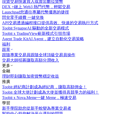
現貨交易
快速買入或賣出數位貨幣
DEX +
鏈上 Web3 熱門代幣，輕鬆交易
Launchpad
您通往專屬代幣優惠的捷徑
閃兌
零手續費 一鍵兌換
API交易
透過編程接口提供高效、快速的交易執行方式
Toobit Synapse
AI 驅動的全新交易模式
Toobit x TradingView
嶄新模式引領市場
Agent Trade Kit
AI Agent，建立自動化交易策略
福利
跟單
跟隨專業交易員
跟隨全球頂級交易員操作
交易大師招募
賺取高額分潤收入
更多
金融
理財
即刻賺取加密貨幣穩定收益
推廣
Toobit 經紀商計劃
成為經紀商，賺取高額佣金！
Toobit 全球大使計劃
成為大使並獲得具競爭力的福利！
Toobit x Nova.Meme
一鍵 Meme，極速交易
學習
新手學院
助您從新手蛻變為專業交易者
幫助中心
助您解決平台遇到的問題