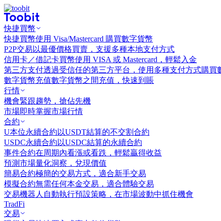
快捷買幣
快捷買幣
使用 Visa/Mastercard 購買數字貨幣
P2P交易
以最優價格買賣，支援多種本地支付方式
信用卡／借記卡買幣
使用 VISA 或 Mastercard，輕鬆入金
第三方支付
透過受信任的第三方平台，使用多種支付方式購買
數字貨幣充值
數字貨幣之間充值，快速到賬
行情
機會
緊跟趨勢，搶佔先機
市場
即時掌握市場行情
合約
U本位永續合約
以USDT結算的不交割合約
USDC永續合約
以USDC結算的永續合約
事件合約
在周期內看漲或看跌，輕鬆贏得收益
預測市場
量化洞察，兌現價值
簡易合約
極簡的交易方式，適合新手交易
模擬合約
無需任何本金交易，適合體驗交易
交易機器人
自動執行預設策略，在市場波動中抓住機會
TradFi
交易