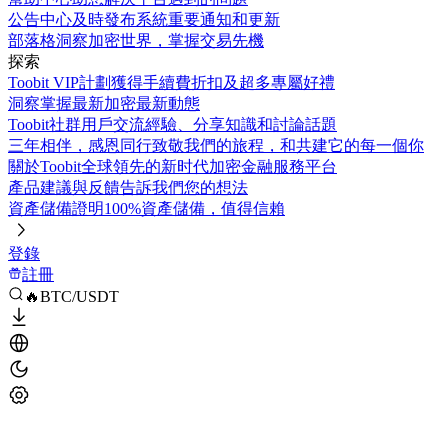
公告中心
及時發布系統重要通知和更新
部落格
洞察加密世界，掌握交易先機
探索
Toobit VIP計劃
獲得手續費折扣及超多專屬好禮
洞察
掌握最新加密最新動態
Toobit社群
用戶交流經驗、分享知識和討論話題
三年相伴，感恩同行
致敬我們的旅程，和共建它的每一個你
關於Toobit
全球領先的新时代加密金融服務平台
產品建議與反饋
告訴我們您的想法
資產儲備證明
100%資產儲備，值得信賴
登錄
註冊
🔥BTC/USDT