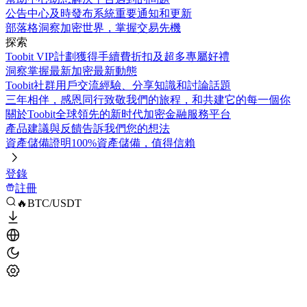
公告中心
及時發布系統重要通知和更新
部落格
洞察加密世界，掌握交易先機
探索
Toobit VIP計劃
獲得手續費折扣及超多專屬好禮
洞察
掌握最新加密最新動態
Toobit社群
用戶交流經驗、分享知識和討論話題
三年相伴，感恩同行
致敬我們的旅程，和共建它的每一個你
關於Toobit
全球領先的新时代加密金融服務平台
產品建議與反饋
告訴我們您的想法
資產儲備證明
100%資產儲備，值得信賴
登錄
註冊
🔥BTC/USDT