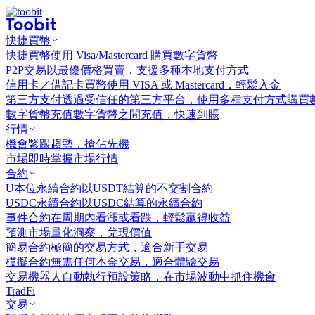
快捷買幣
快捷買幣
使用 Visa/Mastercard 購買數字貨幣
P2P交易
以最優價格買賣，支援多種本地支付方式
信用卡／借記卡買幣
使用 VISA 或 Mastercard，輕鬆入金
第三方支付
透過受信任的第三方平台，使用多種支付方式購買
數字貨幣充值
數字貨幣之間充值，快速到賬
行情
機會
緊跟趨勢，搶佔先機
市場
即時掌握市場行情
合約
U本位永續合約
以USDT結算的不交割合約
USDC永續合約
以USDC結算的永續合約
事件合約
在周期內看漲或看跌，輕鬆贏得收益
預測市場
量化洞察，兌現價值
簡易合約
極簡的交易方式，適合新手交易
模擬合約
無需任何本金交易，適合體驗交易
交易機器人
自動執行預設策略，在市場波動中抓住機會
TradFi
交易