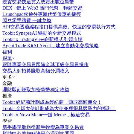
現貨交易
快速買入或賣出數位貨幣
DEX +
鏈上 Web3 熱門代幣，輕鬆交易
Launchpad
您通往專屬代幣優惠的捷徑
閃兌
零手續費 一鍵兌換
API交易
透過編程接口提供高效、快速的交易執行方式
Toobit Synapse
AI 驅動的全新交易模式
Toobit x TradingView
嶄新模式引領市場
Agent Trade Kit
AI Agent，建立自動化交易策略
福利
跟單
跟隨專業交易員
跟隨全球頂級交易員操作
交易大師招募
賺取高額分潤收入
更多
金融
理財
即刻賺取加密貨幣穩定收益
推廣
Toobit 經紀商計劃
成為經紀商，賺取高額佣金！
Toobit 全球大使計劃
成為大使並獲得具競爭力的福利！
Toobit x Nova.Meme
一鍵 Meme，極速交易
學習
新手學院
助您從新手蛻變為專業交易者
幫助中心
助您解決平台遇到的問題