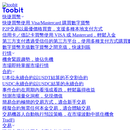
快捷買幣
快捷買幣
使用 Visa/Mastercard 購買數字貨幣
P2P交易
以最優價格買賣，支援多種本地支付方式
信用卡／借記卡買幣
使用 VISA 或 Mastercard，輕鬆入金
第三方支付
透過受信任的第三方平台，使用多種支付方式購買
數字貨幣充值
數字貨幣之間充值，快速到賬
行情
機會
緊跟趨勢，搶佔先機
市場
即時掌握市場行情
合約
U本位永續合約
以USDT結算的不交割合約
USDC永續合約
以USDC結算的永續合約
事件合約
在周期內看漲或看跌，輕鬆贏得收益
預測市場
量化洞察，兌現價值
簡易合約
極簡的交易方式，適合新手交易
模擬合約
無需任何本金交易，適合體驗交易
交易機器人
自動執行預設策略，在市場波動中抓住機會
TradFi
交易