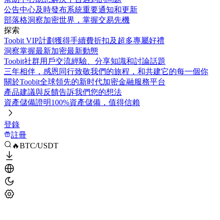
公告中心
及時發布系統重要通知和更新
部落格
洞察加密世界，掌握交易先機
探索
Toobit VIP計劃
獲得手續費折扣及超多專屬好禮
洞察
掌握最新加密最新動態
Toobit社群
用戶交流經驗、分享知識和討論話題
三年相伴，感恩同行
致敬我們的旅程，和共建它的每一個你
關於Toobit
全球領先的新时代加密金融服務平台
產品建議與反饋
告訴我們您的想法
資產儲備證明
100%資產儲備，值得信賴
登錄
註冊
🔥BTC/USDT