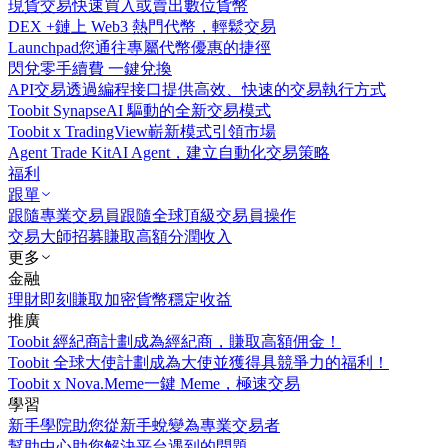
現貨交易
快速買入或賣出數位貨幣
DEX +
鏈上 Web3 熱門代幣，輕鬆交易
Launchpad
您通往專屬代幣優惠的捷徑
閃兌
零手續費 一鍵兌換
API交易
透過編程接口提供高效、快速的交易執行方式
Toobit Synapse
AI 驅動的全新交易模式
Toobit x TradingView
嶄新模式引領市場
Agent Trade Kit
AI Agent，建立自動化交易策略
福利
跟單
跟隨專業交易員
跟隨全球頂級交易員操作
交易大師招募
賺取高額分潤收入
更多
金融
理財
即刻賺取加密貨幣穩定收益
推廣
Toobit 經紀商計劃
成為經紀商，賺取高額佣金！
Toobit 全球大使計劃
成為大使並獲得具競爭力的福利！
Toobit x Nova.Meme
一鍵 Meme，極速交易
學習
新手學院
助您從新手蛻變為專業交易者
幫助中心
助您解決平台遇到的問題