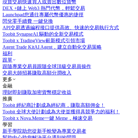
現貨交易
快速買入或賣出數位貨幣
DEX +
鏈上 Web3 熱門代幣，輕鬆交易
Launchpad
您通往專屬代幣優惠的捷徑
閃兌
零手續費 一鍵兌換
API交易
透過編程接口提供高效、快速的交易執行方式
Toobit Synapse
AI 驅動的全新交易模式
Toobit x TradingView
嶄新模式引領市場
Agent Trade Kit
AI Agent，建立自動化交易策略
福利
跟單
跟隨專業交易員
跟隨全球頂級交易員操作
交易大師招募
賺取高額分潤收入
更多
金融
理財
即刻賺取加密貨幣穩定收益
推廣
Toobit 經紀商計劃
成為經紀商，賺取高額佣金！
Toobit 全球大使計劃
成為大使並獲得具競爭力的福利！
Toobit x Nova.Meme
一鍵 Meme，極速交易
學習
新手學院
助您從新手蛻變為專業交易者
幫助中心
助您解決平台遇到的問題