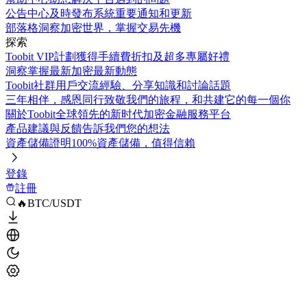
公告中心
及時發布系統重要通知和更新
部落格
洞察加密世界，掌握交易先機
探索
Toobit VIP計劃
獲得手續費折扣及超多專屬好禮
洞察
掌握最新加密最新動態
Toobit社群
用戶交流經驗、分享知識和討論話題
三年相伴，感恩同行
致敬我們的旅程，和共建它的每一個你
關於Toobit
全球領先的新时代加密金融服務平台
產品建議與反饋
告訴我們您的想法
資產儲備證明
100%資產儲備，值得信賴
登錄
註冊
🔥BTC/USDT