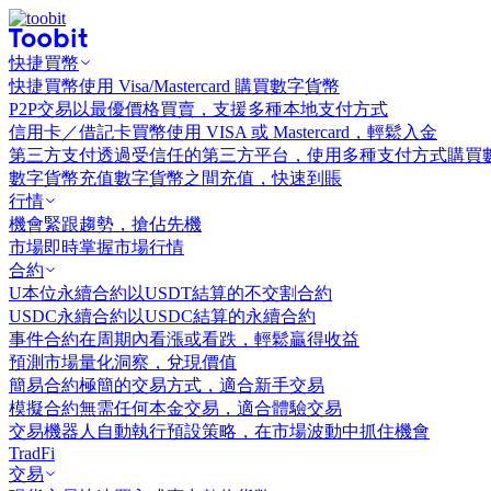
快捷買幣
快捷買幣
使用 Visa/Mastercard 購買數字貨幣
P2P交易
以最優價格買賣，支援多種本地支付方式
信用卡／借記卡買幣
使用 VISA 或 Mastercard，輕鬆入金
第三方支付
透過受信任的第三方平台，使用多種支付方式購買
數字貨幣充值
數字貨幣之間充值，快速到賬
行情
機會
緊跟趨勢，搶佔先機
市場
即時掌握市場行情
合約
U本位永續合約
以USDT結算的不交割合約
USDC永續合約
以USDC結算的永續合約
事件合約
在周期內看漲或看跌，輕鬆贏得收益
預測市場
量化洞察，兌現價值
簡易合約
極簡的交易方式，適合新手交易
模擬合約
無需任何本金交易，適合體驗交易
交易機器人
自動執行預設策略，在市場波動中抓住機會
TradFi
交易