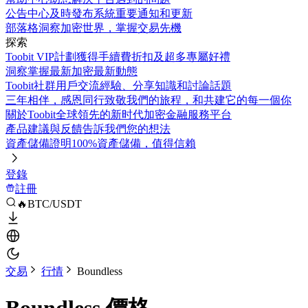
公告中心
及時發布系統重要通知和更新
部落格
洞察加密世界，掌握交易先機
探索
Toobit VIP計劃
獲得手續費折扣及超多專屬好禮
洞察
掌握最新加密最新動態
Toobit社群
用戶交流經驗、分享知識和討論話題
三年相伴，感恩同行
致敬我們的旅程，和共建它的每一個你
關於Toobit
全球領先的新时代加密金融服務平台
產品建議與反饋
告訴我們您的想法
資產儲備證明
100%資產儲備，值得信賴
登錄
註冊
🔥BTC/USDT
交易
行情
Boundless