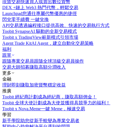
現貨交易
快速買入或賣出數位貨幣
DEX +
鏈上 Web3 熱門代幣，輕鬆交易
Launchpad
您通往專屬代幣優惠的捷徑
閃兌
零手續費 一鍵兌換
API交易
透過編程接口提供高效、快速的交易執行方式
Toobit Synapse
AI 驅動的全新交易模式
Toobit x TradingView
嶄新模式引領市場
Agent Trade Kit
AI Agent，建立自動化交易策略
福利
跟單
跟隨專業交易員
跟隨全球頂級交易員操作
交易大師招募
賺取高額分潤收入
更多
金融
理財
即刻賺取加密貨幣穩定收益
推廣
Toobit 經紀商計劃
成為經紀商，賺取高額佣金！
Toobit 全球大使計劃
成為大使並獲得具競爭力的福利！
Toobit x Nova.Meme
一鍵 Meme，極速交易
學習
新手學院
助您從新手蛻變為專業交易者
幫助中心
助您解決平台遇到的問題