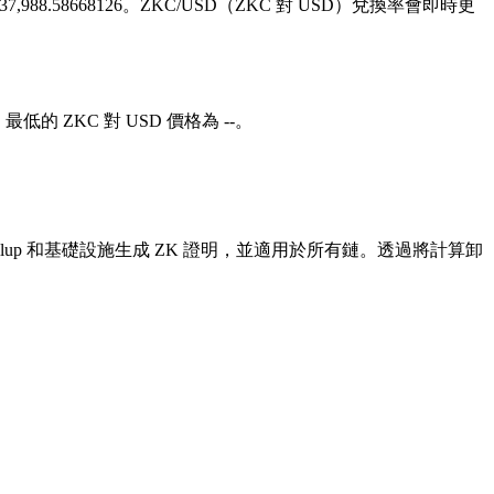
3,537,988.58668126。ZKC/USD（ZKC 對 USD）兌換率會即時更
，最低的 ZKC 對 USD 價格為 --。
ollup 和基礎設施生成 ZK 證明，並適用於所有鏈。透過將計算卸