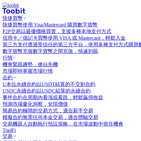
快捷買幣
快捷買幣
使用 Visa/Mastercard 購買數字貨幣
P2P交易
以最優價格買賣，支援多種本地支付方式
信用卡／借記卡買幣
使用 VISA 或 Mastercard，輕鬆入金
第三方支付
透過受信任的第三方平台，使用多種支付方式購買
數字貨幣充值
數字貨幣之間充值，快速到賬
行情
機會
緊跟趨勢，搶佔先機
市場
即時掌握市場行情
合約
U本位永續合約
以USDT結算的不交割合約
USDC永續合約
以USDC結算的永續合約
事件合約
在周期內看漲或看跌，輕鬆贏得收益
預測市場
量化洞察，兌現價值
簡易合約
極簡的交易方式，適合新手交易
模擬合約
無需任何本金交易，適合體驗交易
交易機器人
自動執行預設策略，在市場波動中抓住機會
TradFi
交易