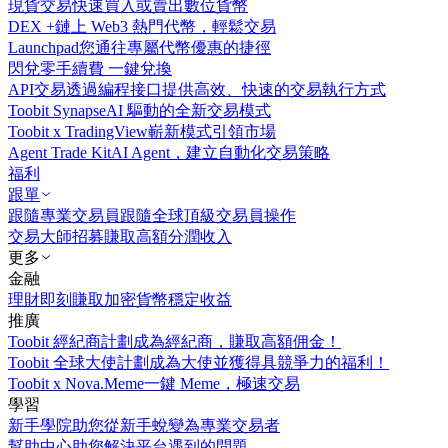
現貨交易
快速買入或賣出數位貨幣
DEX +
鏈上 Web3 熱門代幣，輕鬆交易
Launchpad
您通往專屬代幣優惠的捷徑
閃兌
零手續費 一鍵兌換
API交易
透過編程接口提供高效、快速的交易執行方式
Toobit Synapse
AI 驅動的全新交易模式
Toobit x TradingView
嶄新模式引領市場
Agent Trade Kit
AI Agent，建立自動化交易策略
福利
跟單
跟隨專業交易員
跟隨全球頂級交易員操作
交易大師招募
賺取高額分潤收入
更多
金融
理財
即刻賺取加密貨幣穩定收益
推廣
Toobit 經紀商計劃
成為經紀商，賺取高額佣金！
Toobit 全球大使計劃
成為大使並獲得具競爭力的福利！
Toobit x Nova.Meme
一鍵 Meme，極速交易
學習
新手學院
助您從新手蛻變為專業交易者
幫助中心
助您解決平台遇到的問題