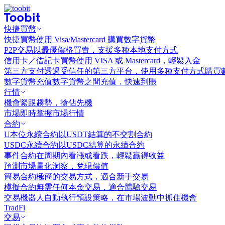
快捷買幣
快捷買幣
使用 Visa/Mastercard 購買數字貨幣
P2P交易
以最優價格買賣，支援多種本地支付方式
信用卡／借記卡買幣
使用 VISA 或 Mastercard，輕鬆入金
第三方支付
透過受信任的第三方平台，使用多種支付方式購買
數字貨幣充值
數字貨幣之間充值，快速到賬
行情
機會
緊跟趨勢，搶佔先機
市場
即時掌握市場行情
合約
U本位永續合約
以USDT結算的不交割合約
USDC永續合約
以USDC結算的永續合約
事件合約
在周期內看漲或看跌，輕鬆贏得收益
預測市場
量化洞察，兌現價值
簡易合約
極簡的交易方式，適合新手交易
模擬合約
無需任何本金交易，適合體驗交易
交易機器人
自動執行預設策略，在市場波動中抓住機會
TradFi
交易