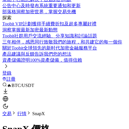
公告中心
及時發布系統重要通知和更新
部落格
洞察加密世界，掌握交易先機
探索
Toobit VIP計劃
獲得手續費折扣及超多專屬好禮
洞察
掌握最新加密最新動態
Toobit社群
用戶交流經驗、分享知識和討論話題
三年相伴，感恩同行
致敬我們的旅程，和共建它的每一個你
關於Toobit
全球領先的新时代加密金融服務平台
產品建議與反饋
告訴我們您的想法
資產儲備證明
100%資產儲備，值得信賴
登錄
註冊
🔥BTC/USDT
交易
行情
SnapX