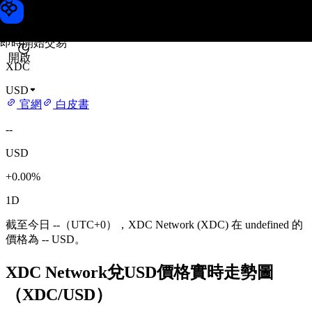
XDC Network 價格
Toobit
即時開始交易
開啟
XDC
USD
官網
白皮書
--
USD
+0.00%
1D
截至今日 --（UTC+0），XDC Network (XDC) 在 undefined 的
價格為 -- USD。
XDC Network兌USD價格實時走勢圖
（XDC/USD）