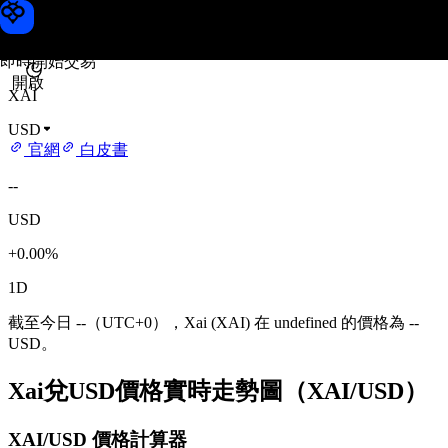
Xai 價格
Toobit
即時開始交易
開啟
XAI
USD
官網
白皮書
--
USD
+0.00%
1D
截至今日 --（UTC+0），Xai (XAI) 在 undefined 的價格為 --
USD。
Xai兌USD價格實時走勢圖（XAI/USD）
XAI/USD 價格計算器