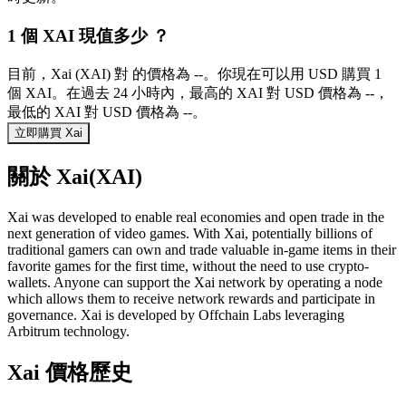
1 個 XAI 現值多少 ？
目前，Xai (XAI) 對 的價格為 --。你現在可以用 USD 購買 1
個 XAI。在過去 24 小時內，最高的 XAI 對 USD 價格為 --，
最低的 XAI 對 USD 價格為 --。
立即購買 Xai
關於 Xai(XAI)
Xai was developed to enable real economies and open trade in the
next generation of video games. With Xai, potentially billions of
traditional gamers can own and trade valuable in-game items in their
favorite games for the first time, without the need to use crypto-
wallets. Anyone can support the Xai network by operating a node
which allows them to receive network rewards and participate in
governance. Xai is developed by Offchain Labs leveraging
Arbitrum technology.
Xai 價格歷史