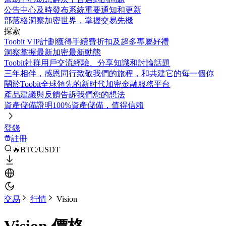
公告中心
及時發布系統重要通知和更新
部落格
洞察加密世界，掌握交易先機
探索
Toobit VIP計劃
獲得手續費折扣及超多專屬好禮
洞察
掌握最新加密最新動態
Toobit社群
用戶交流經驗、分享知識和討論話題
三年相伴，感恩同行
致敬我們的旅程，和共建它的每一個你
關於Toobit
全球領先的新时代加密金融服務平台
產品建議與反饋
告訴我們您的想法
資產儲備證明
100%資產儲備，值得信賴
登錄
註冊
🔥BTC/USDT
交易
行情
Vision