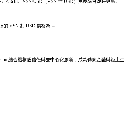
,932.77143618。VSN/USD（VSN 對 USD）兌換率會即時更新。
的 VSN 對 USD 價格為 --。
，Vision 結合機構級信任與去中心化創新，成為傳統金融與鏈上生