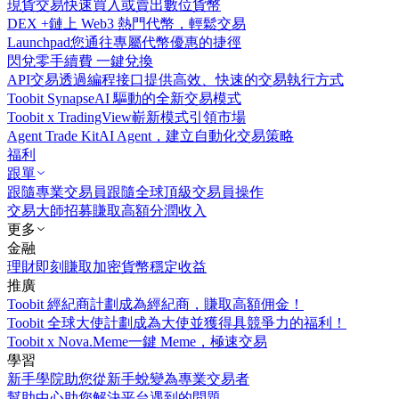
現貨交易
快速買入或賣出數位貨幣
DEX +
鏈上 Web3 熱門代幣，輕鬆交易
Launchpad
您通往專屬代幣優惠的捷徑
閃兌
零手續費 一鍵兌換
API交易
透過編程接口提供高效、快速的交易執行方式
Toobit Synapse
AI 驅動的全新交易模式
Toobit x TradingView
嶄新模式引領市場
Agent Trade Kit
AI Agent，建立自動化交易策略
福利
跟單
跟隨專業交易員
跟隨全球頂級交易員操作
交易大師招募
賺取高額分潤收入
更多
金融
理財
即刻賺取加密貨幣穩定收益
推廣
Toobit 經紀商計劃
成為經紀商，賺取高額佣金！
Toobit 全球大使計劃
成為大使並獲得具競爭力的福利！
Toobit x Nova.Meme
一鍵 Meme，極速交易
學習
新手學院
助您從新手蛻變為專業交易者
幫助中心
助您解決平台遇到的問題