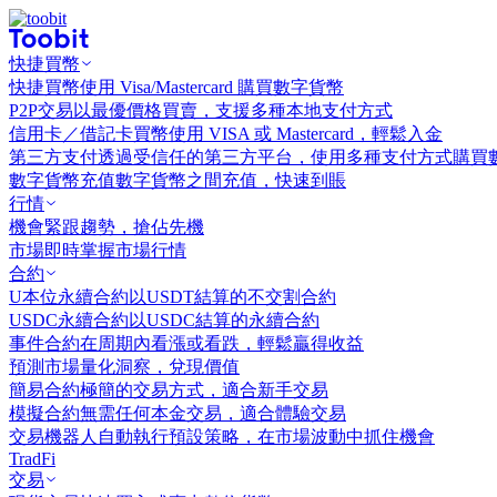
快捷買幣
快捷買幣
使用 Visa/Mastercard 購買數字貨幣
P2P交易
以最優價格買賣，支援多種本地支付方式
信用卡／借記卡買幣
使用 VISA 或 Mastercard，輕鬆入金
第三方支付
透過受信任的第三方平台，使用多種支付方式購買
數字貨幣充值
數字貨幣之間充值，快速到賬
行情
機會
緊跟趨勢，搶佔先機
市場
即時掌握市場行情
合約
U本位永續合約
以USDT結算的不交割合約
USDC永續合約
以USDC結算的永續合約
事件合約
在周期內看漲或看跌，輕鬆贏得收益
預測市場
量化洞察，兌現價值
簡易合約
極簡的交易方式，適合新手交易
模擬合約
無需任何本金交易，適合體驗交易
交易機器人
自動執行預設策略，在市場波動中抓住機會
TradFi
交易