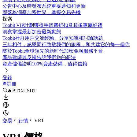
公告中心
及時發布系統重要通知和更新
部落格
洞察加密世界，掌握交易先機
探索
Toobit VIP計劃
獲得手續費折扣及超多專屬好禮
洞察
掌握最新加密最新動態
Toobit社群
用戶交流經驗、分享知識和討論話題
三年相伴，感恩同行
致敬我們的旅程，和共建它的每一個你
關於Toobit
全球領先的新时代加密金融服務平台
產品建議與反饋
告訴我們您的想法
資產儲備證明
100%資產儲備，值得信賴
登錄
註冊
🔥BTC/USDT
交易
行情
VR1