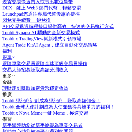
現貨交易
快速買入或賣出數位貨幣
DEX +
鏈上 Web3 熱門代幣，輕鬆交易
Launchpad
您通往專屬代幣優惠的捷徑
閃兌
零手續費 一鍵兌換
API交易
透過編程接口提供高效、快速的交易執行方式
Toobit Synapse
AI 驅動的全新交易模式
Toobit x TradingView
嶄新模式引領市場
Agent Trade Kit
AI Agent，建立自動化交易策略
福利
跟單
跟隨專業交易員
跟隨全球頂級交易員操作
交易大師招募
賺取高額分潤收入
更多
金融
理財
即刻賺取加密貨幣穩定收益
推廣
Toobit 經紀商計劃
成為經紀商，賺取高額佣金！
Toobit 全球大使計劃
成為大使並獲得具競爭力的福利！
Toobit x Nova.Meme
一鍵 Meme，極速交易
學習
新手學院
助您從新手蛻變為專業交易者
幫助中心
助您解決平台遇到的問題