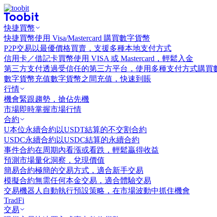
快捷買幣
快捷買幣
使用 Visa/Mastercard 購買數字貨幣
P2P交易
以最優價格買賣，支援多種本地支付方式
信用卡／借記卡買幣
使用 VISA 或 Mastercard，輕鬆入金
第三方支付
透過受信任的第三方平台，使用多種支付方式購買
數字貨幣充值
數字貨幣之間充值，快速到賬
行情
機會
緊跟趨勢，搶佔先機
市場
即時掌握市場行情
合約
U本位永續合約
以USDT結算的不交割合約
USDC永續合約
以USDC結算的永續合約
事件合約
在周期內看漲或看跌，輕鬆贏得收益
預測市場
量化洞察，兌現價值
簡易合約
極簡的交易方式，適合新手交易
模擬合約
無需任何本金交易，適合體驗交易
交易機器人
自動執行預設策略，在市場波動中抓住機會
TradFi
交易