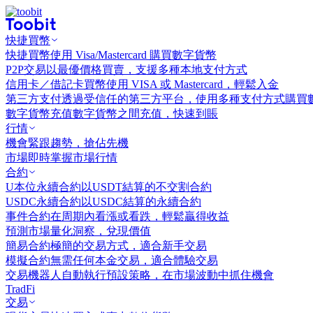
快捷買幣
快捷買幣
使用 Visa/Mastercard 購買數字貨幣
P2P交易
以最優價格買賣，支援多種本地支付方式
信用卡／借記卡買幣
使用 VISA 或 Mastercard，輕鬆入金
第三方支付
透過受信任的第三方平台，使用多種支付方式購買
數字貨幣充值
數字貨幣之間充值，快速到賬
行情
機會
緊跟趨勢，搶佔先機
市場
即時掌握市場行情
合約
U本位永續合約
以USDT結算的不交割合約
USDC永續合約
以USDC結算的永續合約
事件合約
在周期內看漲或看跌，輕鬆贏得收益
預測市場
量化洞察，兌現價值
簡易合約
極簡的交易方式，適合新手交易
模擬合約
無需任何本金交易，適合體驗交易
交易機器人
自動執行預設策略，在市場波動中抓住機會
TradFi
交易