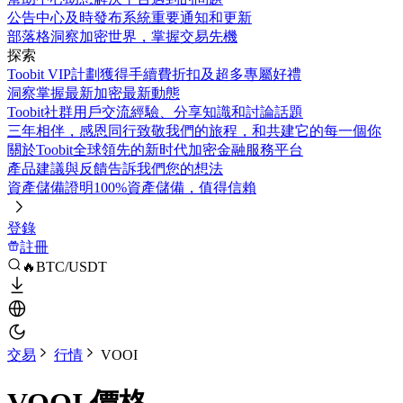
公告中心
及時發布系統重要通知和更新
部落格
洞察加密世界，掌握交易先機
探索
Toobit VIP計劃
獲得手續費折扣及超多專屬好禮
洞察
掌握最新加密最新動態
Toobit社群
用戶交流經驗、分享知識和討論話題
三年相伴，感恩同行
致敬我們的旅程，和共建它的每一個你
關於Toobit
全球領先的新时代加密金融服務平台
產品建議與反饋
告訴我們您的想法
資產儲備證明
100%資產儲備，值得信賴
登錄
註冊
🔥BTC/USDT
交易
行情
VOOI