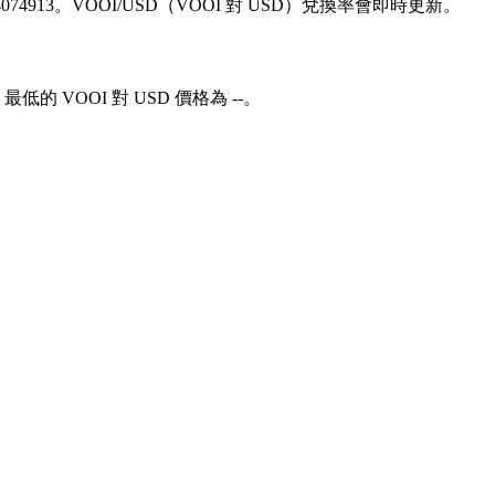
4.74074913。VOOI/USD（VOOI 對 USD）兌換率會即時更新。
最低的 VOOI 對 USD 價格為 --。