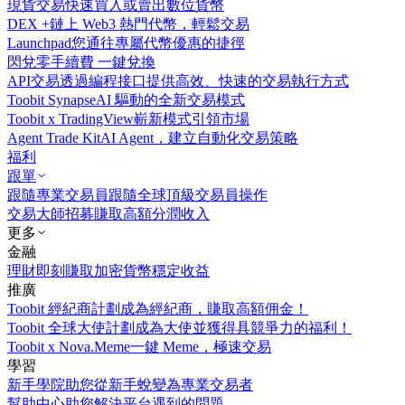
現貨交易
快速買入或賣出數位貨幣
DEX +
鏈上 Web3 熱門代幣，輕鬆交易
Launchpad
您通往專屬代幣優惠的捷徑
閃兌
零手續費 一鍵兌換
API交易
透過編程接口提供高效、快速的交易執行方式
Toobit Synapse
AI 驅動的全新交易模式
Toobit x TradingView
嶄新模式引領市場
Agent Trade Kit
AI Agent，建立自動化交易策略
福利
跟單
跟隨專業交易員
跟隨全球頂級交易員操作
交易大師招募
賺取高額分潤收入
更多
金融
理財
即刻賺取加密貨幣穩定收益
推廣
Toobit 經紀商計劃
成為經紀商，賺取高額佣金！
Toobit 全球大使計劃
成為大使並獲得具競爭力的福利！
Toobit x Nova.Meme
一鍵 Meme，極速交易
學習
新手學院
助您從新手蛻變為專業交易者
幫助中心
助您解決平台遇到的問題