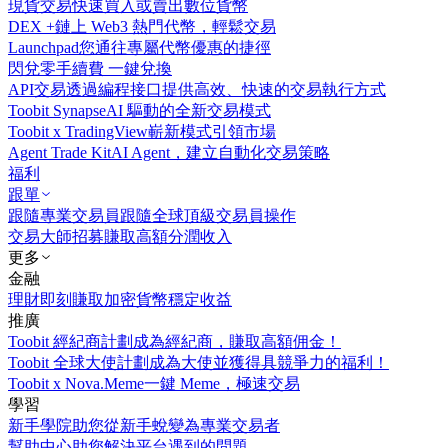
現貨交易
快速買入或賣出數位貨幣
DEX +
鏈上 Web3 熱門代幣，輕鬆交易
Launchpad
您通往專屬代幣優惠的捷徑
閃兌
零手續費 一鍵兌換
API交易
透過編程接口提供高效、快速的交易執行方式
Toobit Synapse
AI 驅動的全新交易模式
Toobit x TradingView
嶄新模式引領市場
Agent Trade Kit
AI Agent，建立自動化交易策略
福利
跟單
跟隨專業交易員
跟隨全球頂級交易員操作
交易大師招募
賺取高額分潤收入
更多
金融
理財
即刻賺取加密貨幣穩定收益
推廣
Toobit 經紀商計劃
成為經紀商，賺取高額佣金！
Toobit 全球大使計劃
成為大使並獲得具競爭力的福利！
Toobit x Nova.Meme
一鍵 Meme，極速交易
學習
新手學院
助您從新手蛻變為專業交易者
幫助中心
助您解決平台遇到的問題