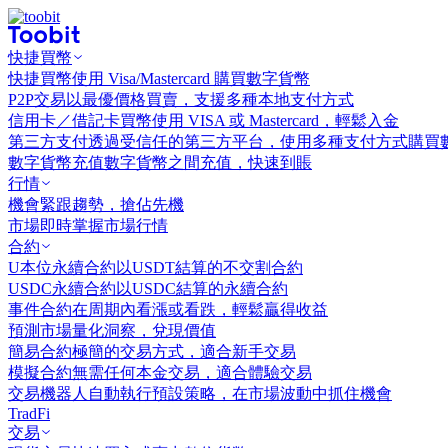
快捷買幣
快捷買幣
使用 Visa/Mastercard 購買數字貨幣
P2P交易
以最優價格買賣，支援多種本地支付方式
信用卡／借記卡買幣
使用 VISA 或 Mastercard，輕鬆入金
第三方支付
透過受信任的第三方平台，使用多種支付方式購買
數字貨幣充值
數字貨幣之間充值，快速到賬
行情
機會
緊跟趨勢，搶佔先機
市場
即時掌握市場行情
合約
U本位永續合約
以USDT結算的不交割合約
USDC永續合約
以USDC結算的永續合約
事件合約
在周期內看漲或看跌，輕鬆贏得收益
預測市場
量化洞察，兌現價值
簡易合約
極簡的交易方式，適合新手交易
模擬合約
無需任何本金交易，適合體驗交易
交易機器人
自動執行預設策略，在市場波動中抓住機會
TradFi
交易