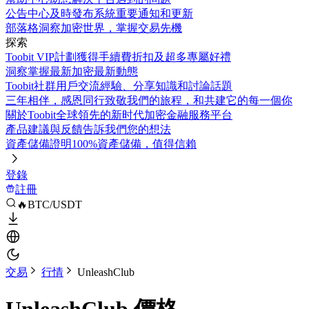
公告中心
及時發布系統重要通知和更新
部落格
洞察加密世界，掌握交易先機
探索
Toobit VIP計劃
獲得手續費折扣及超多專屬好禮
洞察
掌握最新加密最新動態
Toobit社群
用戶交流經驗、分享知識和討論話題
三年相伴，感恩同行
致敬我們的旅程，和共建它的每一個你
關於Toobit
全球領先的新时代加密金融服務平台
產品建議與反饋
告訴我們您的想法
資產儲備證明
100%資產儲備，值得信賴
登錄
註冊
🔥BTC/USDT
交易
行情
UnleashClub