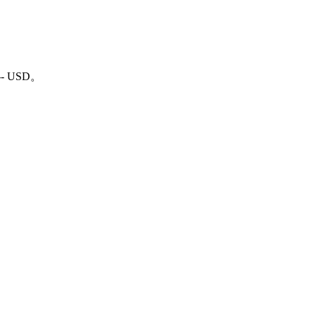
-- USD。