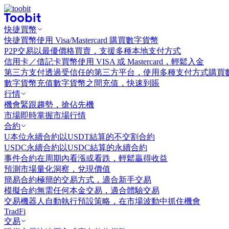
快捷買幣
快捷買幣
使用 Visa/Mastercard 購買數字貨幣
P2P交易
以最優價格買賣，支援多種本地支付方式
信用卡／借記卡買幣
使用 VISA 或 Mastercard，輕鬆入金
第三方支付
透過受信任的第三方平台，使用多種支付方式購買
數字貨幣充值
數字貨幣之間充值，快速到賬
行情
機會
緊跟趨勢，搶佔先機
市場
即時掌握市場行情
合約
U本位永續合約
以USDT結算的不交割合約
USDC永續合約
以USDC結算的永續合約
事件合約
在周期內看漲或看跌，輕鬆贏得收益
預測市場
量化洞察，兌現價值
簡易合約
極簡的交易方式，適合新手交易
模擬合約
無需任何本金交易，適合體驗交易
交易機器人
自動執行預設策略，在市場波動中抓住機會
TradFi
交易