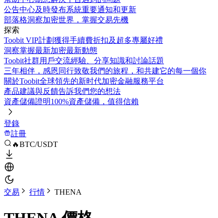
公告中心
及時發布系統重要通知和更新
部落格
洞察加密世界，掌握交易先機
探索
Toobit VIP計劃
獲得手續費折扣及超多專屬好禮
洞察
掌握最新加密最新動態
Toobit社群
用戶交流經驗、分享知識和討論話題
三年相伴，感恩同行
致敬我們的旅程，和共建它的每一個你
關於Toobit
全球領先的新时代加密金融服務平台
產品建議與反饋
告訴我們您的想法
資產儲備證明
100%資產儲備，值得信賴
登錄
註冊
🔥BTC/USDT
交易
行情
THENA