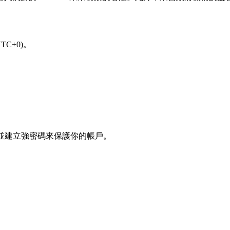
C+0)。
冊，並建立強密碼來保護你的帳戶。
。