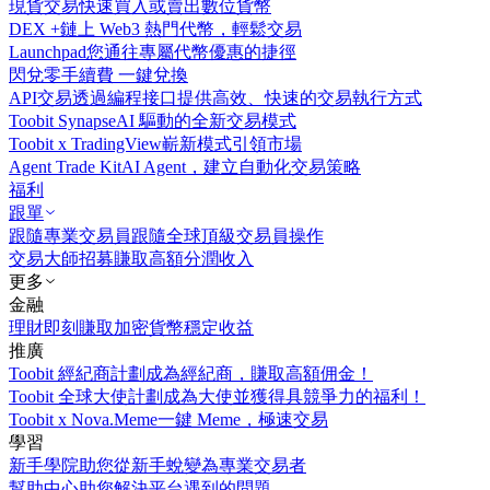
現貨交易
快速買入或賣出數位貨幣
DEX +
鏈上 Web3 熱門代幣，輕鬆交易
Launchpad
您通往專屬代幣優惠的捷徑
閃兌
零手續費 一鍵兌換
API交易
透過編程接口提供高效、快速的交易執行方式
Toobit Synapse
AI 驅動的全新交易模式
Toobit x TradingView
嶄新模式引領市場
Agent Trade Kit
AI Agent，建立自動化交易策略
福利
跟單
跟隨專業交易員
跟隨全球頂級交易員操作
交易大師招募
賺取高額分潤收入
更多
金融
理財
即刻賺取加密貨幣穩定收益
推廣
Toobit 經紀商計劃
成為經紀商，賺取高額佣金！
Toobit 全球大使計劃
成為大使並獲得具競爭力的福利！
Toobit x Nova.Meme
一鍵 Meme，極速交易
學習
新手學院
助您從新手蛻變為專業交易者
幫助中心
助您解決平台遇到的問題