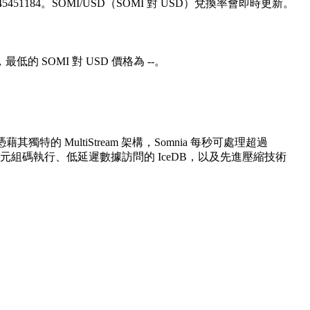
599.45451184。SOMI/USD（SOMI 對 USD）兌換率會即時更新。
，最低的 SOMI 對 USD 價格為 --。
獨特的 MultiStream 架構，Somnia 每秒可處理超過
元組碼執行、低延遲數據訪問的 IceDB，以及先進壓縮技術