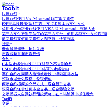
快捷買幣
快捷買幣
使用 Visa/Mastercard 購買數字貨幣
P2P交易
以最優價格買賣，支援多種本地支付方式
信用卡／借記卡買幣
使用 VISA 或 Mastercard，輕鬆入金
第三方支付
透過受信任的第三方平台，使用多種支付方式購買
數字貨幣充值
數字貨幣之間充值，快速到賬
行情
機會
緊跟趨勢，搶佔先機
市場
即時掌握市場行情
合約
U本位永續合約
以USDT結算的不交割合約
USDC永續合約
以USDC結算的永續合約
事件合約
在周期內看漲或看跌，輕鬆贏得收益
預測市場
量化洞察，兌現價值
簡易合約
極簡的交易方式，適合新手交易
模擬合約
無需任何本金交易，適合體驗交易
交易機器人
自動執行預設策略，在市場波動中抓住機會
TradFi
交易