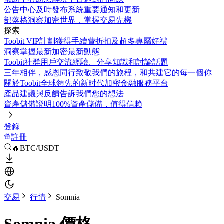
公告中心
及時發布系統重要通知和更新
部落格
洞察加密世界，掌握交易先機
探索
Toobit VIP計劃
獲得手續費折扣及超多專屬好禮
洞察
掌握最新加密最新動態
Toobit社群
用戶交流經驗、分享知識和討論話題
三年相伴，感恩同行
致敬我們的旅程，和共建它的每一個你
關於Toobit
全球領先的新时代加密金融服務平台
產品建議與反饋
告訴我們您的想法
資產儲備證明
100%資產儲備，值得信賴
登錄
註冊
🔥BTC/USDT
交易
行情
Somnia