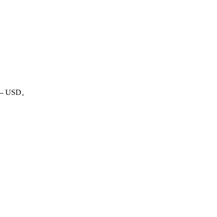
-- USD。