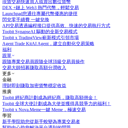
現貨交易
快速買入或賣出數位貨幣
DEX +
鏈上 Web3 熱門代幣，輕鬆交易
Launchpad
您通往專屬代幣優惠的捷徑
閃兌
零手續費 一鍵兌換
API交易
透過編程接口提供高效、快速的交易執行方式
Toobit Synapse
AI 驅動的全新交易模式
Toobit x TradingView
嶄新模式引領市場
Agent Trade Kit
AI Agent，建立自動化交易策略
福利
跟單
跟隨專業交易員
跟隨全球頂級交易員操作
交易大師招募
賺取高額分潤收入
更多
金融
理財
即刻賺取加密貨幣穩定收益
推廣
Toobit 經紀商計劃
成為經紀商，賺取高額佣金！
Toobit 全球大使計劃
成為大使並獲得具競爭力的福利！
Toobit x Nova.Meme
一鍵 Meme，極速交易
學習
新手學院
助您從新手蛻變為專業交易者
幫助中心
助您解決平台遇到的問題