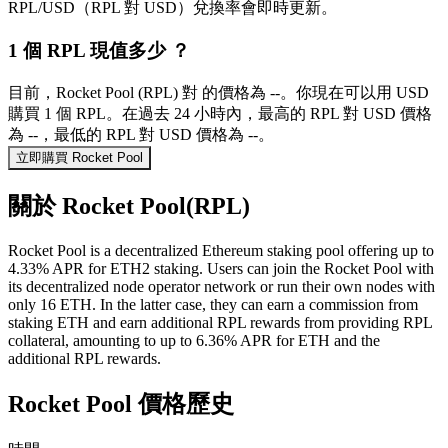
RPL/USD（RPL 對 USD）兌換率會即時更新。
1 個 RPL 現值多少 ？
目前，Rocket Pool (RPL) 對 的價格為 --。你現在可以用 USD
購買 1 個 RPL。在過去 24 小時內，最高的 RPL 對 USD 價格
為 --，最低的 RPL 對 USD 價格為 --。
立即購買 Rocket Pool
關於 Rocket Pool(RPL)
Rocket Pool is a decentralized Ethereum staking pool offering up to
4.33% APR for ETH2 staking. Users can join the Rocket Pool with
its decentralized node operator network or run their own nodes with
only 16 ETH. In the latter case, they can earn a commission from
staking ETH and earn additional RPL rewards from providing RPL
collateral, amounting to up to 6.36% APR for ETH and the
additional RPL rewards.
Rocket Pool 價格歷史