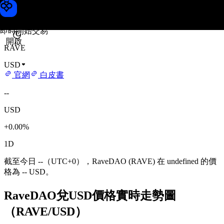
RaveDAO 價格
Toobit
即時開始交易
開啟
RAVE
USD
官網
白皮書
--
USD
+0.00%
1D
截至今日 --（UTC+0），RaveDAO (RAVE) 在 undefined 的價
格為 -- USD。
RaveDAO兌USD價格實時走勢圖
（RAVE/USD）