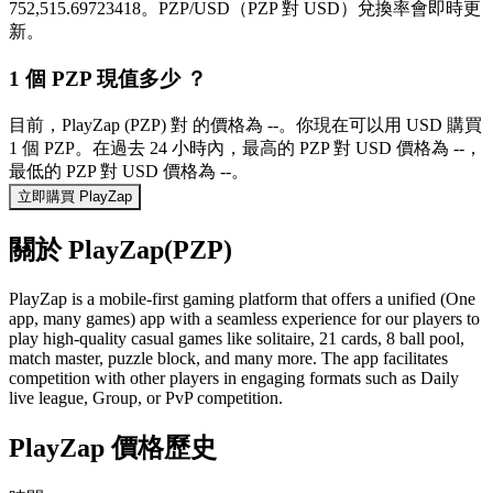
752,515.69723418。PZP/USD（PZP 對 USD）兌換率會即時更
新。
1 個 PZP 現值多少 ？
目前，PlayZap (PZP) 對 的價格為 --。你現在可以用 USD 購買
1 個 PZP。在過去 24 小時內，最高的 PZP 對 USD 價格為 --，
最低的 PZP 對 USD 價格為 --。
立即購買 PlayZap
關於 PlayZap(PZP)
PlayZap is a mobile-first gaming platform that offers a unified (One
app, many games) app with a seamless experience for our players to
play high-quality casual games like solitaire, 21 cards, 8 ball pool,
match master, puzzle block, and many more. The app facilitates
competition with other players in engaging formats such as Daily
live league, Group, or PvP competition.
PlayZap 價格歷史