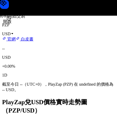
PlayZap 價格
Toobit
即時開始交易
開啟
PZP
USD
官網
白皮書
--
USD
+0.00%
1D
截至今日 --（UTC+0），PlayZap (PZP) 在 undefined 的價格為
-- USD。
PlayZap兌USD價格實時走勢圖
（PZP/USD）