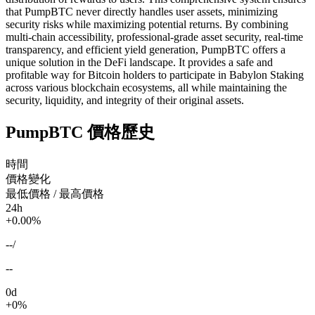
that PumpBTC never directly handles user assets, minimizing
security risks while maximizing potential returns. By combining
multi-chain accessibility, professional-grade asset security, real-time
transparency, and efficient yield generation, PumpBTC offers a
unique solution in the DeFi landscape. It provides a safe and
profitable way for Bitcoin holders to participate in Babylon Staking
across various blockchain ecosystems, all while maintaining the
security, liquidity, and integrity of their original assets.
PumpBTC 價格歷史
時間
價格變化
最低價格 / 最高價格
24h
+0.00%
--
/
--
0d
+0%