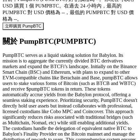
USD 購買 1 個 PUMPBTC。在過去 24 小時內，最高的
PUMPBTC 對 USD 價格為 --，最低的 PUMPBTC 對 USD 價
格為 --。
立即購買 PumpBTC
關於 PumpBTC(PUMPBTC)
PumpBTC serves as a liquid staking solution for Babylon. Its
mission is to aggregate the currently divided BTC derivatives
markets and expand the BTCFi’s landscape. Initially on the Binance
Smart Chain (BSC) and Ethereum, with plans to expand to other
EVM-compatible chains like Berachain and Base, pumpBTC allows
users to stake various forms of Bitcoin (such as BTCB and WBTC)
and receive $pumpBTC tokens in return. These tokens
automatically accrue yields from the Babylon protocol, offering a
seamless staking experience. Prioritizing security, PumpBTC doesn't
directly hold user assets but instead collaborates with professional,
licensed custodians like Cobo MPC and Coincover. This approach
significantly reduces risks associated with traditional bridges (such
as Multichain, Nomad, etc) while still enabling additional yields.
The custodians handle the delegation of equivalent native BTC to
Babylon's Finality Provider on the Bitcoin mainnet and manage the
distribution of rewards to users. This comprehensive system ensures