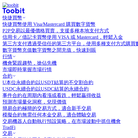
快捷買幣
快捷買幣
使用 Visa/Mastercard 購買數字貨幣
P2P交易
以最優價格買賣，支援多種本地支付方式
信用卡／借記卡買幣
使用 VISA 或 Mastercard，輕鬆入金
第三方支付
透過受信任的第三方平台，使用多種支付方式購買
數字貨幣充值
數字貨幣之間充值，快速到賬
行情
機會
緊跟趨勢，搶佔先機
市場
即時掌握市場行情
合約
U本位永續合約
以USDT結算的不交割合約
USDC永續合約
以USDC結算的永續合約
事件合約
在周期內看漲或看跌，輕鬆贏得收益
預測市場
量化洞察，兌現價值
簡易合約
極簡的交易方式，適合新手交易
模擬合約
無需任何本金交易，適合體驗交易
交易機器人
自動執行預設策略，在市場波動中抓住機會
TradFi
交易