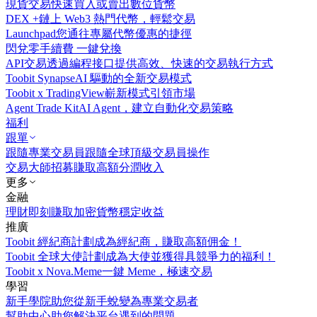
現貨交易
快速買入或賣出數位貨幣
DEX +
鏈上 Web3 熱門代幣，輕鬆交易
Launchpad
您通往專屬代幣優惠的捷徑
閃兌
零手續費 一鍵兌換
API交易
透過編程接口提供高效、快速的交易執行方式
Toobit Synapse
AI 驅動的全新交易模式
Toobit x TradingView
嶄新模式引領市場
Agent Trade Kit
AI Agent，建立自動化交易策略
福利
跟單
跟隨專業交易員
跟隨全球頂級交易員操作
交易大師招募
賺取高額分潤收入
更多
金融
理財
即刻賺取加密貨幣穩定收益
推廣
Toobit 經紀商計劃
成為經紀商，賺取高額佣金！
Toobit 全球大使計劃
成為大使並獲得具競爭力的福利！
Toobit x Nova.Meme
一鍵 Meme，極速交易
學習
新手學院
助您從新手蛻變為專業交易者
幫助中心
助您解決平台遇到的問題