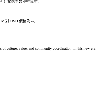
 對 USD）兌換率會即時更新。
M 對 USD 價格為 --。
of culture, value, and community coordination. In this new era,