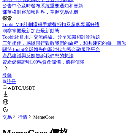
公告中心
及時發布系統重要通知和更新
部落格
洞察加密世界，掌握交易先機
探索
Toobit VIP計劃
獲得手續費折扣及超多專屬好禮
洞察
掌握最新加密最新動態
Toobit社群
用戶交流經驗、分享知識和討論話題
三年相伴，感恩同行
致敬我們的旅程，和共建它的每一個你
關於Toobit
全球領先的新时代加密金融服務平台
產品建議與反饋
告訴我們您的想法
資產儲備證明
100%資產儲備，值得信賴
登錄
註冊
🔥BTC/USDT
交易
行情
MemeCore