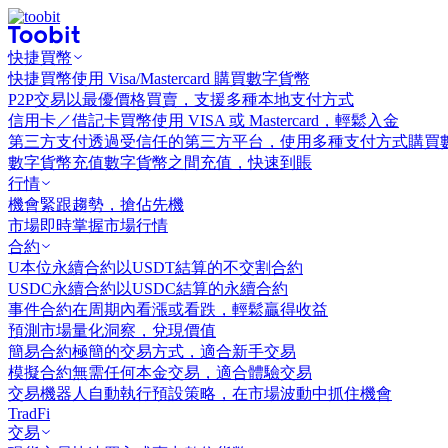
快捷買幣
快捷買幣
使用 Visa/Mastercard 購買數字貨幣
P2P交易
以最優價格買賣，支援多種本地支付方式
信用卡／借記卡買幣
使用 VISA 或 Mastercard，輕鬆入金
第三方支付
透過受信任的第三方平台，使用多種支付方式購買
數字貨幣充值
數字貨幣之間充值，快速到賬
行情
機會
緊跟趨勢，搶佔先機
市場
即時掌握市場行情
合約
U本位永續合約
以USDT結算的不交割合約
USDC永續合約
以USDC結算的永續合約
事件合約
在周期內看漲或看跌，輕鬆贏得收益
預測市場
量化洞察，兌現價值
簡易合約
極簡的交易方式，適合新手交易
模擬合約
無需任何本金交易，適合體驗交易
交易機器人
自動執行預設策略，在市場波動中抓住機會
TradFi
交易