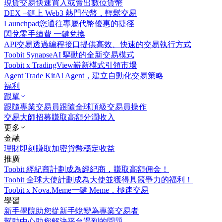
現貨交易
快速買入或賣出數位貨幣
DEX +
鏈上 Web3 熱門代幣，輕鬆交易
Launchpad
您通往專屬代幣優惠的捷徑
閃兌
零手續費 一鍵兌換
API交易
透過編程接口提供高效、快速的交易執行方式
Toobit Synapse
AI 驅動的全新交易模式
Toobit x TradingView
嶄新模式引領市場
Agent Trade Kit
AI Agent，建立自動化交易策略
福利
跟單
跟隨專業交易員
跟隨全球頂級交易員操作
交易大師招募
賺取高額分潤收入
更多
金融
理財
即刻賺取加密貨幣穩定收益
推廣
Toobit 經紀商計劃
成為經紀商，賺取高額佣金！
Toobit 全球大使計劃
成為大使並獲得具競爭力的福利！
Toobit x Nova.Meme
一鍵 Meme，極速交易
學習
新手學院
助您從新手蛻變為專業交易者
幫助中心
助您解決平台遇到的問題