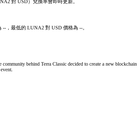
D（LUNA2 對 USD）兌換率會即時更新。
--，最低的 LUNA2 對 USD 價格為 --。
he community behind Terra Classic decided to create a new blockchain
 event.