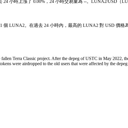
價格在過去 24 小時上漲了 0.00%，24 小時交易量為 --。LUNA2/US
 1 個 LUNA2。在過去 24 小時內，最高的 LUNA2 對 USD 價格為 
 fallen Terra Classic project. After the depeg of USTC in May 2022, t
okens were airdropped to the old users that were affected by the depeg