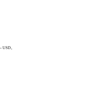
-- USD。