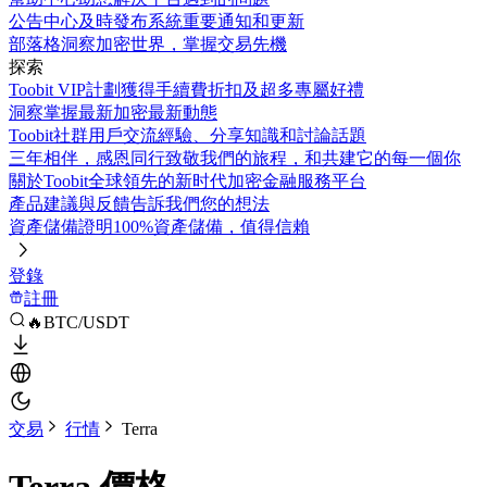
公告中心
及時發布系統重要通知和更新
部落格
洞察加密世界，掌握交易先機
探索
Toobit VIP計劃
獲得手續費折扣及超多專屬好禮
洞察
掌握最新加密最新動態
Toobit社群
用戶交流經驗、分享知識和討論話題
三年相伴，感恩同行
致敬我們的旅程，和共建它的每一個你
關於Toobit
全球領先的新时代加密金融服務平台
產品建議與反饋
告訴我們您的想法
資產儲備證明
100%資產儲備，值得信賴
登錄
註冊
🔥BTC/USDT
交易
行情
Terra